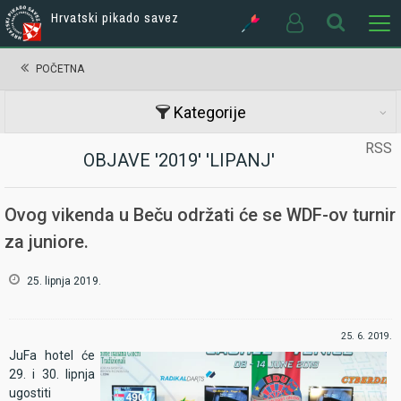
Hrvatski pikado savez
POČETNA
Kategorije
RSS
OBJAVE '2019' 'LIPANJ'
Ovog vikenda u Beču održati će se WDF-ov turnir
za juniore.
25. lipnja 2019.
25. 6. 2019.
JuFa hotel će
29. i 30. lipnja
ugostiti