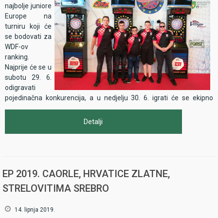
najbolje juniore
Europe na
turniru koji će
se bodovati za
WDF-ov
ranking.
Najprije će se u
subotu 29. 6.
odigravati
pojedinačna konkurencija, a u nedjelju 30. 6. igrati će se ekipno
(parovi). Da Hrvatska bude zastupljena na tom prestižnom turniru
HPS šalje dva svoja ponajbolja juniora, Filipa Ljubenka i Marka
Detalji
Marića. Rezultat nije u prvom planu iako bi svi mi željeli da poluče i
dobar uspjeh. Naglasak je stavljen na prikupljanje iskustva i
razbijanje treme. Prvenstveno se to odnosi na Marka, jer je Filip već
etabilirani dobar igrač steel darta i u seniorskoj konkurenciji. S
obzirom da HPS stremi ka službenom prijemu punopravnog
EP 2019. CAORLE, HRVATICE ZLATNE,
članstva u WFD organizaciji svaki dobar rezultat bio bi vjetar u jedra
STRELOVITIMA SREBRO
prema tom cilju.
Želimo Filipu i Marku puno uspjeha.
14. lipnja 2019.