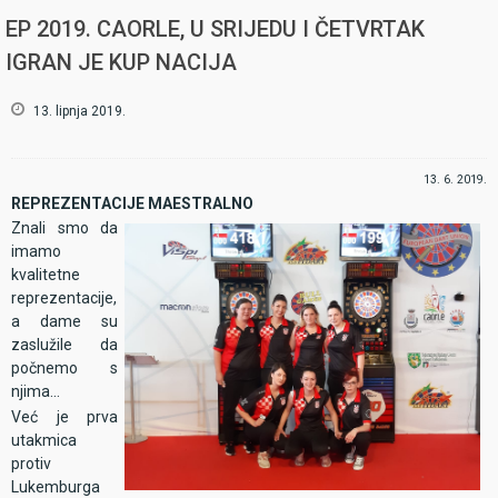
EP 2019. CAORLE, U SRIJEDU I ČETVRTAK
IGRAN JE KUP NACIJA
13. lipnja 2019.
Hrvatske pikadistice na krovu Europe, (stoje slijeva): Slavko Brzić, Rina Radun, Maja
Tešija, Natalija Šimac, (čuče slijeva): Kristina Ivanković, Ana Mamut, Josipa Krželj,
13. 6. 2019.
Marina Letica
REPREZENTACIJE MAESTRALNO
Znali smo da
U četvrtak je ispisana još jedna zlatna stranica u knjizi uspjeha
imamo
hrvatskog pikada. Ženska pikado reprezentacija Hrvatske slavila je u
kvalitetne
Kupu nacija i osvojia naslov europskih prvakinja. Streloviti na žalost
reprezentacije,
nisu uspjeli ni drugu godinu za redom pobijediti Čehe iako su odigrali
a dame su
odličan turnir i tek ih je mali koračić dijelio do zlata.
zaslužile da
počnemo s
njima...
Već je prva
utakmica
protiv
Lukemburga