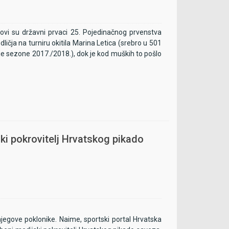
ć novi su državni prvaci 25. Pojedinačnog prvenstva
ičja na turniru okitila Marina Letica (srebro u 501
ije sezone 2017./2018.), dok je kod muških to pošlo
ki pokrovitelj Hrvatskog pikado
 njegove poklonike. Naime, sportski portal Hrvatska