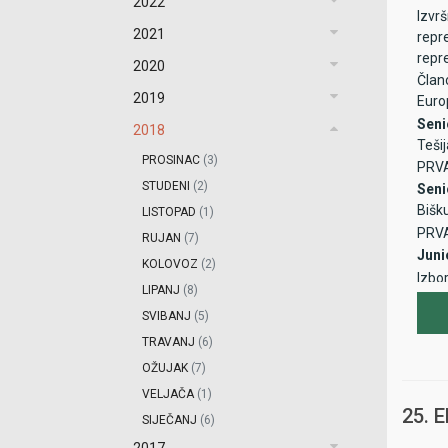
2022
Izvr
2021
repr
repre
2020
Član
2019
Euro
Seni
2018
Tešij
PROSINAC
(3)
PRVA
STUDENI
(2)
Seni
Bišku
LISTOPAD
(1)
PRVA
RUJAN
(7)
Juni
KOLOVOZ
(2)
Izbor
LIPANJ
(8)
SVIBANJ
(5)
TRAVANJ
(6)
OŽUJAK
(7)
VELJAČA
(1)
25. 
SIJEČANJ
(6)