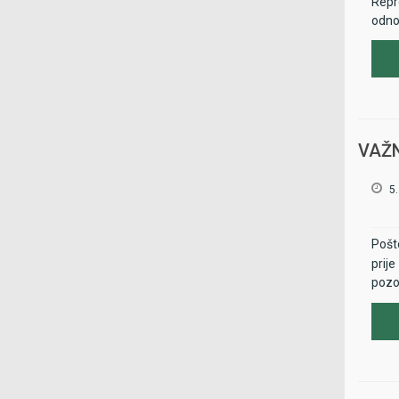
Repr
odno
VAŽN
5.
Pošto
prij
pozor