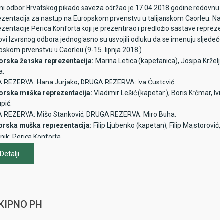
šni odbor Hrvatskog pikado saveza održao je 17.04.2018 godine redovnu 
ezentacija za nastup na Europskom prvenstvu u talijanskom Caorleu. Na s
zentacije Perica Konforta koji je prezentirao i predložio sastave repreze
ovi Izvrsnog odbora jednoglasno su usvojili odluku da se imenuju sljede
pskom prvenstvu u Caorleu (9-15. lipnja 2018.)
orska ženska reprezentacija:
Marina Letica (kapetanica), Josipa Krželj,
a.
 REZERVA: Hana Jurjako; DRUGA REZERVA: Iva Ćustović.
orska muška reprezentacija:
Vladimir Lešić (kapetan), Boris Krčmar, Iv
pić.
 REZERVA: Mišo Stanković; DRUGA REZERVA: Miro Buha.
orska muška reprezentacija:
Filip Ljubenko (kapetan), Filip Majstorovi
nik: Perica Konforta
Detalji
EKIPNO PH