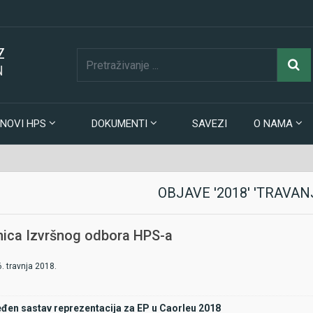
Z
N
NOVI HPS
DOKUMENTI
SAVEZI
O NAMA
OBJAVE '2018' 'TRAVAN
nica Izvršnog odbora HPS-a
. travnja 2018.
đen sastav reprezentacija za EP u Caorleu 2018