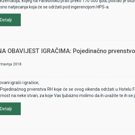
ezentacija, kojeg na Facebooku prati preko 170 000 ljudi, postao je slu
sno natjecanja koja će se održati pod ingerencijom HPS-a.
Detalji
A OBAVIJEST IGRAČIMA: Pojedinačno prvenstv
 travnja 2018.
vani igrači i igračice,
e Pojedinačnog prvenstva RH koje će se ovog vikenda održati u Hotelu F
nost na neke stvari, za koje Vas ljubazno molimo da ih uvažite te ih se 
Detalji