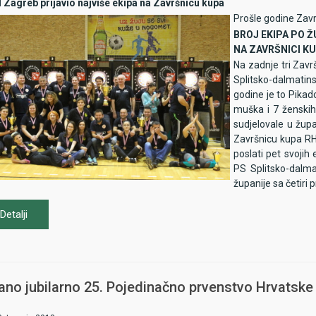
 Zagreb prijavio najviše ekipa na Završnicu kupa
Prošle godine Zav
BROJ EKIPA PO 
NA ZAVRŠNICI KU
Na zadnje tri Zav
Splitsko-dalmatins
godine je to Pikad
muška i 7 ženskih)
sudjelovale u žup
Završnicu kupa RH 
poslati pet svojih
PS Splitsko-dalma
županije sa četiri 
Detalji
ano jubilarno 25. Pojedinačno prvenstvo Hrvatske