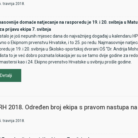
. travnja 2018.
asovnije domaće natjecanje na rasporedu je 19. i 20. svibnja u Matu
za prijavu ekipa 7. svibnja
stalo je još nepunih mjesec dana do najvažnijeg događaj u kalendaru HPS
vno o Ekipnom prvenstvu Hrvatske, i to 25. po redu. Najmasovnije natjeca
redu je 19. i 20. svibnja u Školsko-sportskoj dvorani OŠ “Dr. Andrija Moh
ista to je već dobro poznata lokacija jer su se tamo dvije godine za redo
mastersi kao i 24. Ekipno prvenstvo Hrvatske u svibnju prošle godine.
Detalji
RH 2018. Određen broj ekipa s pravom nastupa na
. travnja 2018.