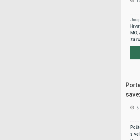
10
Josi
Hrva
MO, 
za ru
Port
save
6.
Pošto
s ve