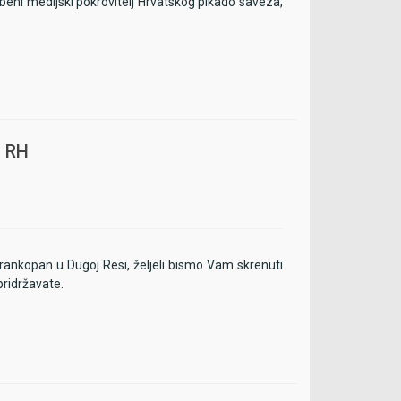
žbeni medijski pokrovitelj Hrvatskog pikado saveza,
o RH
rankopan u Dugoj Resi, željeli bismo Vam skrenuti
pridržavate.