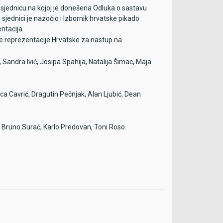
sjednicu na kojoj je donešena Odluka o sastavu
jednici je nazočio i Izbornik hrvatske pikado
ntacija.
će reprezentacije Hrvatske za nastup na
 Sandra Ivić, Josipa Spahija, Natalija Šimac, Maja
ica Cavrić, Dragutin Pečnjak, Alan Ljubić, Dean
ć, Bruno Surać, Karlo Predovan, Toni Roso.