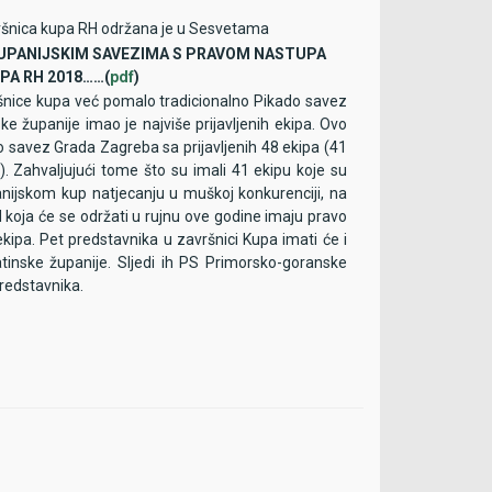
ršnica kupa RH održana je u Sesvetama
ŽUPANIJSKIM SAVEZIMA S PRAVOM NASTUPA
PA RH 2018……(
pdf
)
ršnice kupa već pomalo tradicionalno Pikado savez
ke županije imao je najviše prijavljenih ekipa. Ovo
o savez Grada Zagreba sa prijavljenih 48 ekipa (41
. Zahvaljujući tome što su imali 41 ekipu koje su
anijskom kup natjecanju u muškoj konkurenciji, na
koja će se održati u rujnu ove godine imaju pravo
 ekipa. Pet predstavnika u završnici Kupa imati će i
tinske županije. Sljedi ih PS Primorsko-goranske
predstavnika.