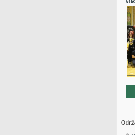
Grad
Održ