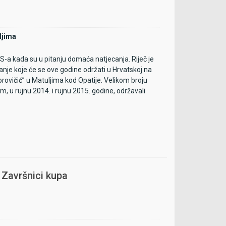
ljima
-a kada su u pitanju domaća natjecanja. Riječ je
nje koje će se ove godine održati u Hrvatskoj na
orovičić” u Matuljima kod Opatije. Velikom broju
m, u rujnu 2014. i rujnu 2015. godine, održavali
 Završnici kupa