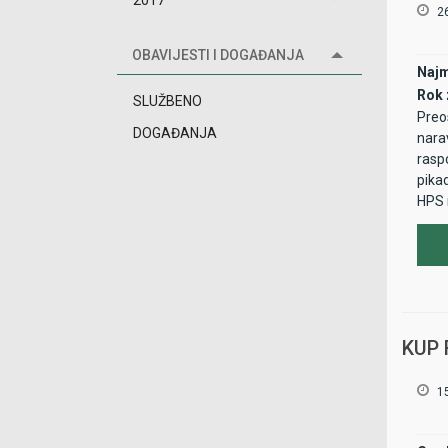
2017
26
OBAVIJESTI I DOGAĐANJA
Najm
Rok 
SLUŽBENO
Preo
DOGAĐANJA
nara
raspo
pikad
HPS 
KUP 
15