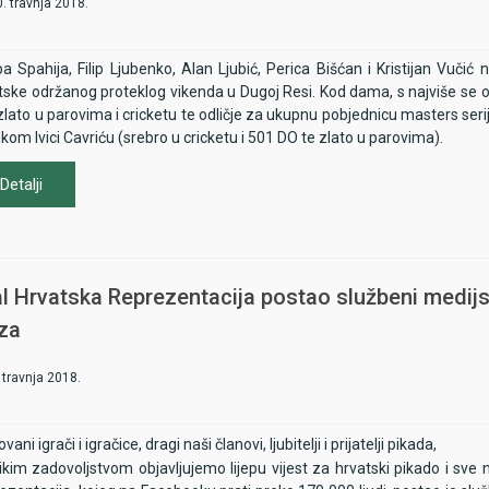
. travnja 2018.
pa Spahija, Filip Ljubenko, Alan Ljubić, Perica Bišćan i Kristijan Vuči
tske održanog proteklog vikenda u Dugoj Resi. Kod dama, s najviše se odl
zlato u parovima i cricketu te odličje za ukupnu pobjednicu masters ser
kom Ivici Cavriću (srebro u cricketu i 501 DO te zlato u parovima).
Detalji
al Hrvatska Reprezentacija postao službeni medijs
za
 travnja 2018.
vani igrači i igračice, dragi naši članovi, ljubitelji i prijatelji pikada,
likim zadovoljstvom objavljujemo lijepu vijest za hrvatski pikado i sve