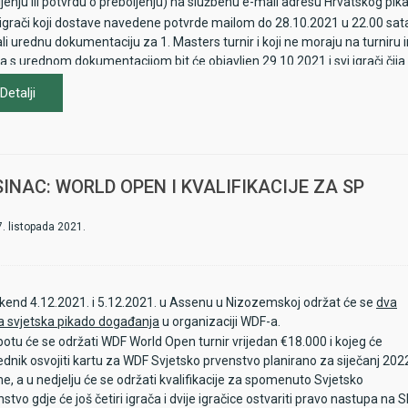
ljenju ili potvrdu o preboljenju) na službenu e-mail adresu Hrvatskog pi
 igrači koji dostave navedene potvrde mailom do 28.10.2021 u 22.00 sata 
ali urednu dokumentaciju za 1. Masters turnir i koji ne moraju na turni
ča s urednom dokumentacijom bit će objavljen 29.10.2021 i svi igrači či
ave predočiti spomenute potvrde
Detalji
 ostali igrači moraju na turniru imati sa sobom ranije navedene dokument
lovati u turniru. Molimo igrače da prije turnira provjere nalaze li se n
ko potvrde mailom stignu prekasno ili ih HPS ne zaprimi, igrači će morat
m prijave.
INAC: WORLD OPEN I KVALIFIKACIJE ZA SP
7. listopada 2021.
ikend 4.12.2021. i 5.12.2021. u Assenu u Nizozemskoj održat će se
dva
ka svjetska pikado događanja
u organizaciji WDF-a.
botu će se održati WDF World Open turnir vrijedan €18.000 i kojeg će
ednik osvojiti kartu za WDF Svjetsko prvenstvo planirano za siječanj 202
e, a u nedjelju će se održati kvalifikacije za spomenuto Svjetsko
stvo gdje će još četiri igrača i dvije igračice ostvariti pravo nastupa na 