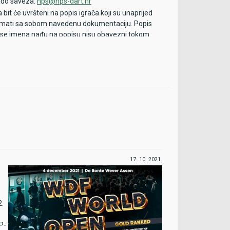
kado saveza:
hps@hps-dart.hr
bit će uvršteni na popis igrača koji su unaprijed
ru imati sa sobom navedenu dokumentaciju. Popis
ja se imena nađu na popisu nisu obavezni tokom
e inače neće moći izvršiti prijavu i neće moći
a popisu igrača s urednom dokumentacijom, jer
i imati dokumentaciju sa sobom i predočiti ju
17. 10. 2021.
2.
SP-