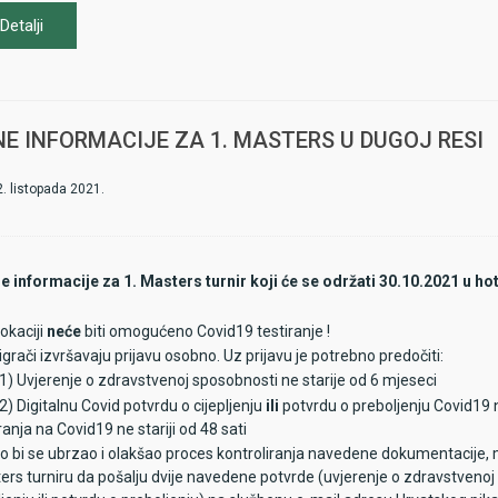
cije održavanja prvenstva države i završnice kupa odredit će se naknadno
Detalji
ove o tome.
E INFORMACIJE ZA 1. MASTERS U DUGOJ RESI
2. listopada 2021.
e informacije za 1. Masters turnir koji će se održati 30.10.2021 u h
lokaciji
neće
biti omogućeno Covid19 testiranje !
 igrači izvršavaju prijavu osobno. Uz prijavu je potrebno predočiti:
vjerenje o zdravstvenoj sposobnosti ne starije od 6 mjeseci
igitalnu Covid potvrdu o cijepljenju
ili
potvrdu o preboljenju Covid19 n
ranja na Covid19 ne stariji od 48 sati
o bi se ubrzao i olakšao proces kontroliranja navedene dokumentacije, mol
ers turniru da pošalju dvije navedene potvrde (uvjerenje o zdravstvenoj 