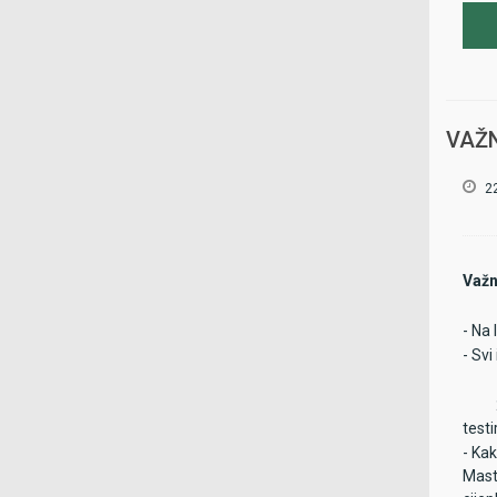
Loka
klub
VAŽN
2
Važn
- Na 
- Svi
1) U
2) D
testi
- Kak
Mast