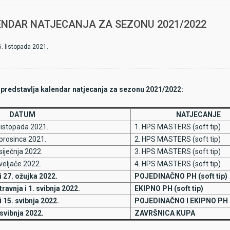
ić Ante
- uvjerenje o zdravstvenoj sposobnosti
ović Damir
- uvjerenje o zdravstvenoj sposobnosti i Covid potvrda
NDAR NATJECANJA ZA SEZONU 2021/2022
deni igrači
neće morati
prilikom prijave na MASTERS turniru predočit
ze na gornjem popisu
morat će prije početka turnira organizatorima pr
je od 6 mjeseci i digitalnu Covid19 potvrdu o cijepljenju ili potvrdu o preb
6. listopada 2021.
ivan test na Covid19 ne stariji od 48 sati.
predstavlja kalendar natjecanja za sezonu 2021/2022:
ATUM
NATJECANJE
listopada 2021.
1. HPS MASTERS (soft tip)
prosinca 2021.
2. HPS MASTERS (soft tip)
siječnja 2022.
3. HPS MASTERS (soft tip)
veljače 2022.
4. HPS MASTERS (soft tip)
i 27. ožujka 2022.
POJEDINAČNO PH (soft tip)
travnja i 1. svibnja 2022.
EKIPNO PH (soft tip)
 i 15. svibnja 2022.
POJEDINAČNO I EKIPNO PH (s
 svibnja 2022.
ZAVRŠNICA KUPA