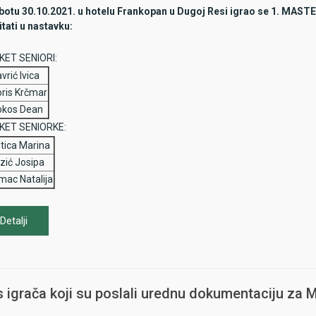
botu 30.10.2021. u hotelu Frankopan u Dugoj Resi igrao se 1. MAS
itati u nastavku:
KET SENIORI:
vrić Ivica
oris Krčmar
okos Dean
KET SENIORKE:
etica Marina
rzić Josipa
imac Natalija
Detalji
s igrača koji su poslali urednu dokumentaciju z