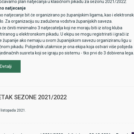
očavamo plan natjecanja u klasičnom pikadu za sezonu 2021/2022:
no natjecanje
o natjecanje bit će organizirano po županijskim ligama, kao i elektronsk
do. Za organizaciju su zadužena vodstva županijskih saveza.
 će činiti minimalno 3 natjecatelja koji ne moraju biti iz istog kluba
triranog u elektronskom pikadu. U ekipu se mogu registrirati i igrači iz
e županije ako nemaju u svom županijskom savezu organiziranu ligu u
ičnom pikadu. Pobjednik utakmice je ona ekipa koja ostvari više pobjeda
jedinačnih susreta koji se igraju po sistemu - tko prvi do 3 dobivena lega.
Detalji
TAK SEZONE 2021/2022
 listopada 2021.