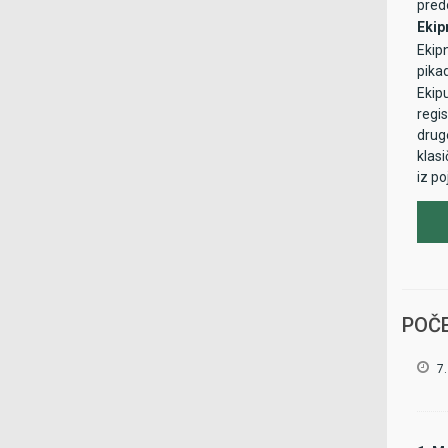
pred
Ekip
Ekipn
pika
Ekipu
regis
drug
klas
iz po
POČE
7.