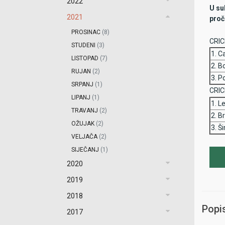
2022
U su
2021
proč
PROSINAC
(8)
CRIC
STUDENI
(3)
1. Ca
LISTOPAD
(7)
2. B
RUJAN
(2)
3. P
SRPANJ
(1)
CRIC
LIPANJ
(1)
1. L
TRAVANJ
(2)
2. B
OŽUJAK
(2)
3. Š
VELJAČA
(2)
SIJEČANJ
(1)
2020
2019
2018
Popi
2017