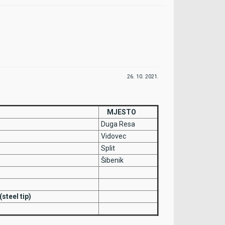
i navedene dokumente.
Svi ostali igrači koji se ne
edočiti uvjerenje o zdravstvenoj sposobnosti ne
oljenju Covida unutar posljednjih 6 mjeseci ili
26. 10. 2021.
MJESTO
Duga Resa
Vidovec
Split
Šibenik
teel tip)