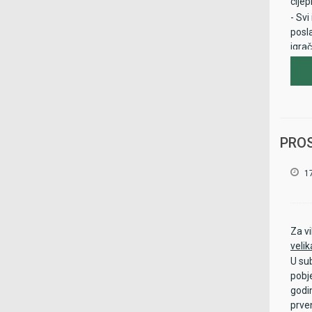
cijep
- Svi
posl
igra
prij
- Svi
sudje
ukoli
toko
PROS
1
Za v
veli
U su
pobj
godin
prven