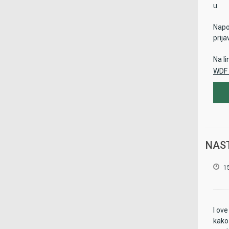
u.
Napo
prija
Na li
WDF 
WDF 
NAS
1
I ov
kako 