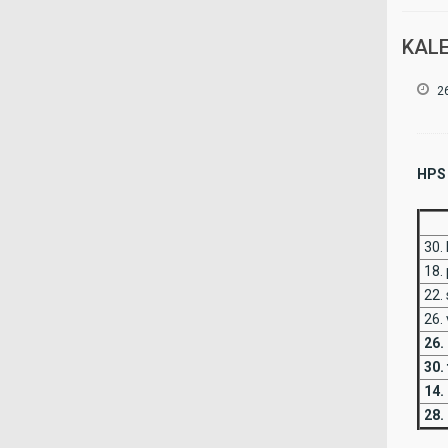
Šust
Vuk
KALE
Nave
nala
stari
2
negat
HPS 
D
30. 
18. 
22. 
26. 
26. 
30. 
14.
28.