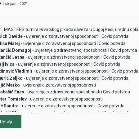
9. listopada 2021.
 1. MASTERS turnira Hrvatskog pikado saveza u Dugoj Resi, urednu dokume
ich Davide
- uvjerenje o zdravstvenoj sposobnosti i Covid potvrda
iša Matej
- uvjerenje o zdravstvenoj sposobnosti i Covid potvrda
ančić Domagoj
- uvjerenje o zdravstvenoj sposobnosti i Covid potvrda
ančić Jasna
- uvjerenje o zdravstvenoj sposobnosti i Covid potvrda
lj Ivica
- uvjerenje o zdravstvenoj sposobnosti i Covid potvrda
nović Vladimir
- uvjerenje o zdravstvenoj sposobnosti i Covid potvrda
rić Željko
- uvjerenje o zdravstvenoj sposobnosti i Covid potvrda
jić Marko
- uvjerenje o zdravstvenoj sposobnosti
abašić Enes
- uvjerenje o zdravstvenoj sposobnosti i Covid potvrda
ter Tomislav
- uvjerenje o zdravstvenoj sposobnosti
ć Sandra
- uvjerenje o zdravstvenoj sposobnosti i Covid potvrda
kušić Mario
- uvjerenje o zdravstvenoj sposobnosti i Covid potvrda
ek Marijana
- uvjerenje o zdravstvenoj sposobnosti i Covid potvrda
Detalji
ovski Roberto
- uvjerenje o zdravstvenoj sposobnosti i Covid potvrda
mečki Dario
- uvjerenje o zdravstvenoj sposobnosti