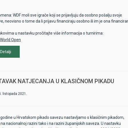
mena: WDF moli sve igrače koji se prijavljuju da osobno pošalju svoje
ve, neovisno o tome da li prijavu financiraju osobno ili im je ona financira
nkovima u nastavku pročitajte više informacija o turnirima:
World Open
World Championship Qualifier
Detalji
TAVAK NATJECANJA U KLASIČNOM PIKADU
5. listopada 2021.
e godine u Hrvatskom pikado savezu nastavljamo s klasičnim pikadom,
na nacionalnoj razini tako i na razini županijskih saveza. U nastavku