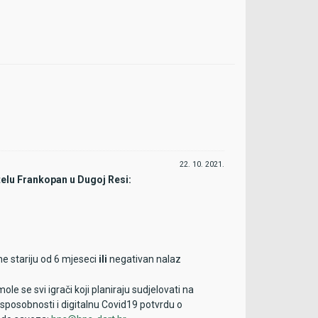
 i HPS će pravodobno obavijestiti sve igrače i
22. 10. 2021.
otelu Frankopan u Dugoj Resi:
e stariju od 6 mjeseci
ili
negativan nalaz
e se svi igrači koji planiraju sudjelovati na
sposobnosti i digitalnu Covid19 potvrdu o