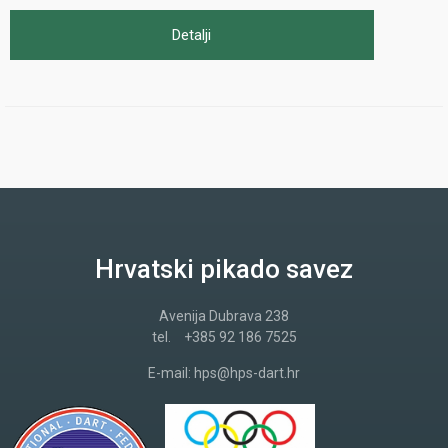
Detalji
Hrvatski pikado savez
Avenija Dubrava 238
tel.
+385 92 186 7525
E-mail:
hps@hps-dart.hr