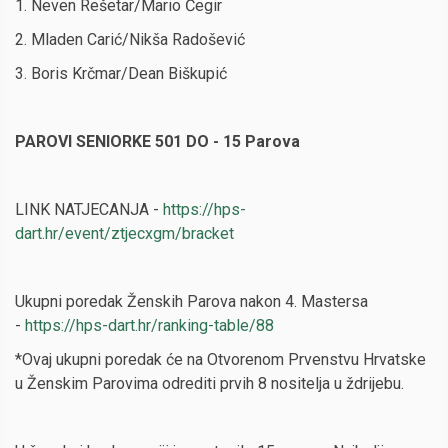
1. Neven Rešetar/Mario Čegir
2. Mladen Carić/Nikša Radošević
3. Boris Krčmar/Dean Biškupić
PAROVI SENIORKE 501 DO - 15 Parova
LINK NATJECANJA -
https://hps-
dart.hr/event/ztjecxgm/bracket
Ukupni poredak Ženskih Parova nakon 4. Mastersa
-
https://hps-dart.hr/ranking-table/88
*Ovaj ukupni poredak će na Otvorenom Prvenstvu Hrvatske
u Ženskim Parovima odrediti prvih 8 nositelja u ždrijebu.