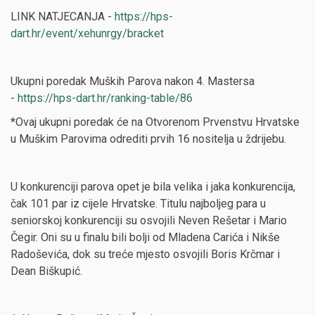
LINK NATJECANJA -
https://hps-
dart.hr/event/xehunrgy/bracket
Ukupni poredak Muških Parova nakon 4. Mastersa
-
https://hps-dart.hr/ranking-table/86
*Ovaj ukupni poredak će na Otvorenom Prvenstvu Hrvatske
u Muškim Parovima odrediti prvih 16 nositelja u ždrijebu.
U konkurenciji parova opet je bila velika i jaka konkurencija,
čak 101 par iz cijele Hrvatske. Titulu najboljeg para u
seniorskoj konkurenciji su osvojili Neven Rešetar i Mario
Čegir. Oni su u finalu bili bolji od Mladena Carića i Nikše
Radoševića, dok su treće mjesto osvojili Boris Krčmar i
Dean Biškupić.