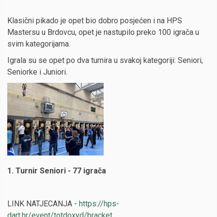
Klasični pikado je opet bio dobro posjećen i na HPS
Mastersu u Brdovcu, opet je nastupilo preko 100 igrača u
svim kategorijama.
Igrala su se opet po dva turnira u svakoj kategoriji: Seniori,
Seniorke i Juniori.
1. Turnir Seniori - 77 igrača
LINK NATJECANJA -
https://hps-
dart.hr/event/totdoxyd/bracket