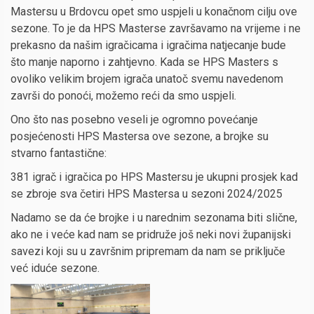
Mastersu u Brdovcu opet smo uspjeli u konačnom cilju ove
sezone. To je da HPS Masterse završavamo na vrijeme i ne
prekasno da našim igračicama i igračima natjecanje bude
što manje naporno i zahtjevno. Kada se HPS Masters s
ovoliko velikim brojem igrača unatoč svemu navedenom
završi do ponoći, možemo reći da smo uspjeli.
Ono što nas posebno veseli je ogromno povećanje
posjećenosti HPS Mastersa ove sezone, a brojke su
stvarno fantastične:
381 igrač i igračica po HPS Mastersu je ukupni prosjek kad
se zbroje sva četiri HPS Mastersa u sezoni 2024/2025
Nadamo se da će brojke i u narednim sezonama biti slične,
ako ne i veće kad nam se pridruže još neki novi županijski
savezi koji su u završnim pripremam da nam se priključe
već iduće sezone.