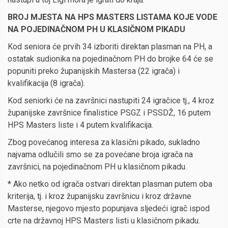
BROJ MJESTA NA HPS MASTERS LISTAMA KOJE VODE
NA POJEDINAČNOM PH U KLASIČNOM PIKADU
Kod seniora će prvih 34 izboriti direktan plasman na PH, a
ostatak sudionika na pojedinačnom PH do brojke 64 će se
popuniti preko županijskih Mastersa (22 igrača) i
kvalifikacija (8 igrača).
Kod seniorki će na završnici nastupiti 24 igračice tj., 4 kroz
županijske završnice finalistice PSGZ i PSSDŽ, 16 putem
HPS Masters liste i 4 putem kvalifikacija.
Zbog povećanog interesa za klasični pikado, sukladno
najvama odlučili smo se za povećane broja igrača na
završnici, na pojedinačnom PH u klasičnom pikadu.
* Ako netko od igrača ostvari direktan plasman putem oba
kriterija, tj. i kroz županijsku završnicu i kroz državne
Masterse, njegovo mjesto popunjava sljedeći igrač ispod
crte na državnoj HPS Masters listi u klasičnom pikadu.