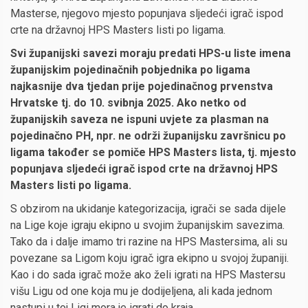
Masterse, njegovo mjesto popunjava sljedeći igrač ispod
crte na državnoj HPS Masters listi po ligama.
Svi županijski savezi moraju predati HPS-u liste imena
županijskim pojedinačnih pobjednika po ligama
najkasnije dva tjedan prije pojedinačnog prvenstva
Hrvatske tj. do 10. svibnja 2025. Ako netko od
županijskih saveza ne ispuni uvjete za plasman na
pojedinačno PH, npr. ne održi županijsku završnicu po
ligama također se pomiče HPS Masters lista, tj. mjesto
popunjava sljedeći igrač ispod crte na državnoj HPS
Masters listi po ligama.
S obzirom na ukidanje kategorizacija, igrači se sada dijele
na Lige koje igraju ekipno u svojim županijskim savezima.
Tako da i dalje imamo tri razine na HPS Mastersima, ali su
povezane sa Ligom koju igrač igra ekipno u svojoj županiji.
Kao i do sada igrač može ako želi igrati na HPS Mastersu
višu Ligu od one koja mu je dodijeljena, ali kada jednom
nastupi u toj Ligi mora je igrati do kraja.