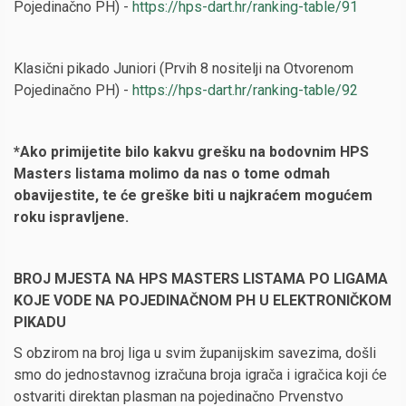
Pojedinačno PH) -
https://hps-dart.hr/ranking-table/91
Klasični pikado Juniori (Prvih 8 nositelji na Otvorenom
Pojedinačno PH) -
https://hps-dart.hr/ranking-table/92
*Ako primijetite bilo kakvu grešku na bodovnim HPS
Masters listama molimo da nas o tome odmah
obavijestite, te će greške biti u najkraćem mogućem
roku ispravljene.
BROJ MJESTA NA HPS MASTERS LISTAMA PO LIGAMA
KOJE VODE NA POJEDINAČNOM PH U ELEKTRONIČKOM
PIKADU
S obzirom na broj liga u svim županijskim savezima, došli
smo do jednostavnog izračuna broja igrača i igračica koji će
ostvariti direktan plasman na pojedinačno Prvenstvo