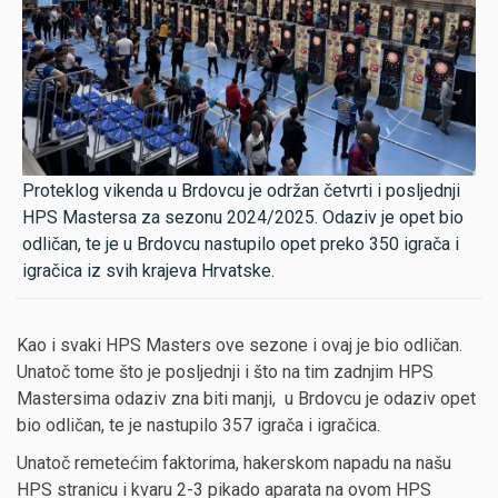
Proteklog vikenda u Brdovcu je održan četvrti i posljednji
HPS Mastersa za sezonu 2024/2025. Odaziv je opet bio
odličan, te je u Brdovcu nastupilo opet preko 350 igrača i
igračica iz svih krajeva Hrvatske.
Kao i svaki HPS Masters ove sezone i ovaj je bio odličan.
Unatoč tome što je posljednji i što na tim zadnjim HPS
Mastersima odaziv zna biti manji, u Brdovcu je odaziv opet
bio odličan, te je nastupilo 357 igrača i igračica.
Unatoč remetećim faktorima, hakerskom napadu na našu
HPS stranicu i kvaru 2-3 pikado aparata na ovom HPS