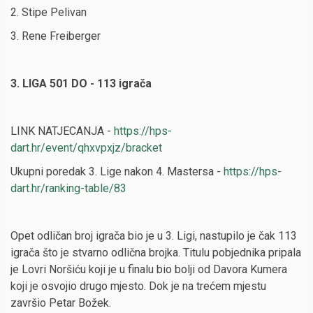
2. Stipe Pelivan
3. Rene Freiberger
3. LIGA 501 DO - 113 igrača
LINK NATJECANJA -
https://hps-
dart.hr/event/qhxvpxjz/bracket
Ukupni poredak 3. Lige nakon 4. Mastersa -
https://hps-
dart.hr/ranking-table/83
Opet odličan broj igrača bio je u 3. Ligi, nastupilo je čak 113
igrača što je stvarno odlična brojka. Titulu pobjednika pripala
je Lovri Noršiću koji je u finalu bio bolji od Davora Kumera
koji je osvojio drugo mjesto. Dok je na trećem mjestu
završio Petar Božek.