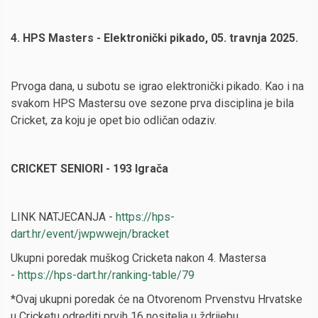
4. HPS Masters - Elektronički pikado, 05. travnja 2025.
Prvoga dana, u subotu se igrao elektronički pikado. Kao i na
svakom HPS Mastersu ove sezone prva disciplina je bila
Cricket, za koju je opet bio odličan odaziv.
CRICKET SENIORI - 193 Igrača
LINK NATJECANJA -
https://hps-
dart.hr/event/jwpwwejn/bracket
Ukupni poredak muškog Cricketa nakon 4. Mastersa
-
https://hps-dart.hr/ranking-table/79
*Ovaj ukupni poredak će na Otvorenom Prvenstvu Hrvatske
u Cricketu odrediti prvih 16 nositelja u ždrijebu.