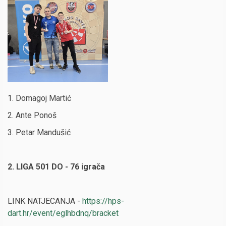
1. Domagoj Martić
2. Ante Ponoš
3. Petar Mandušić
2. LIGA 501 DO - 76 igrača
LINK NATJECANJA -
https://hps-
dart.hr/event/eglhbdnq/bracket