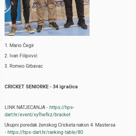
1. Mario Čegir
2. Ivan Filipović
3. Romeo Grbavac
CRICKET SENIORKE - 34 igračica
LINK NATJECANJA -
https://hps-
dart.hr/event/xyfhefkz/bracket
Ukupni poredak ženskog Cricketa nakon 4. Mastersa
-
https://hps-dart.hr/ranking-table/80