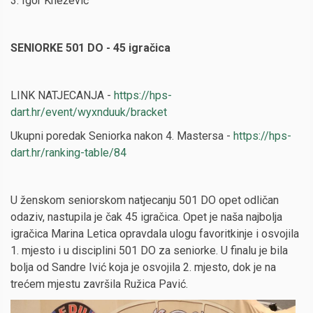
3. Igor Knežević
SENIORKE 501 DO - 45 igračica
LINK NATJECANJA -
https://hps-
dart.hr/event/wyxnduuk/bracket
Ukupni poredak Seniorka nakon 4. Mastersa -
https://hps-
dart.hr/ranking-table/84
U ženskom seniorskom natjecanju 501 DO opet odličan
odaziv, nastupila je čak 45 igračica. Opet je naša najbolja
igračica Marina Letica opravdala ulogu favoritkinje i osvojila
1. mjesto i u disciplini 501 DO za seniorke. U finalu je bila
bolja od Sandre Ivić koja je osvojila 2. mjesto, dok je na
trećem mjestu završila Ružica Pavić.