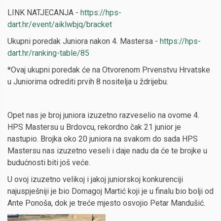
LINK NATJECANJA -
https://hps-
dart.hr/event/aiklwbjq/bracket
Ukupni poredak Juniora nakon 4. Mastersa -
https://hps-
dart.hr/ranking-table/85
*Ovaj ukupni poredak će na Otvorenom Prvenstvu Hrvatske
u Juniorima odrediti prvih 8 nositelja u ždrijebu.
Opet nas je broj juniora izuzetno razveselio na ovome 4.
HPS Mastersu u Brdovcu, rekordno čak 21 junior je
nastupio. Brojka oko 20 juniora na svakom do sada HPS
Mastersu nas izuzetno veseli i daje nadu da će te brojke u
budućnosti biti još veće.
U ovoj izuzetno velikoj i jakoj juniorskoj konkurenciji
najuspješniji je bio Domagoj Martić koji je u finalu bio bolji od
Ante Ponoša, dok je treće mjesto osvojio Petar Mandušić.