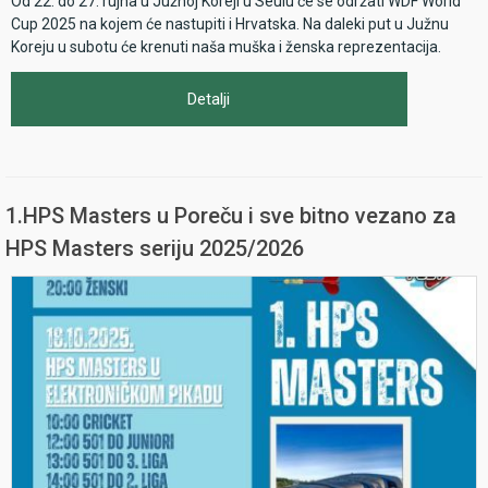
Od 22. do 27. rujna u Južnoj Koreji u Seulu će se održati WDF World
Cup 2025 na kojem će nastupiti i Hrvatska. Na daleki put u Južnu
Koreju u subotu će krenuti naša muška i ženska reprezentacija.
Detalji
1.HPS Masters u Poreču i sve bitno vezano za
HPS Masters seriju 2025/2026