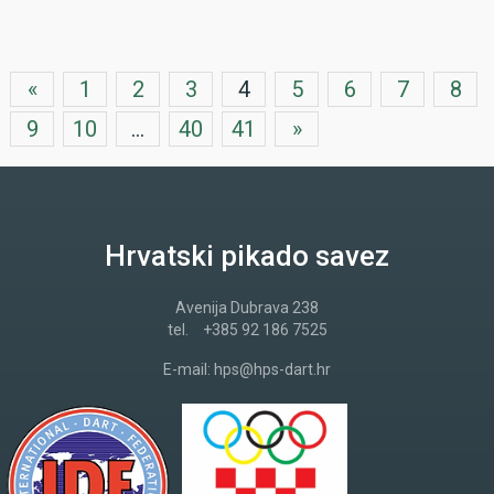
«
1
2
3
4
5
6
7
8
9
10
...
40
41
»
Hrvatski pikado savez
Avenija Dubrava 238
tel.
+385 92 186 7525
E-mail:
hps@hps-dart.hr