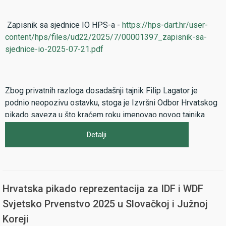
Zapisnik sa sjednice IO HPS-a -
https://hps-dart.hr/user-
content/hps/files/ud22/2025/7/00001397_zapisnik-sa-
sjednice-io-2025-07-21.pdf
Zbog privatnih razloga dosadašnji tajnik Filip Lagator je
podnio neopozivu ostavku, stoga je Izvršni Odbor Hrvatskog
pikado saveza u što kraćem roku imenovao novog tajnika
zbog priprema za nadolazeću pikado sezonu 2025/2026.
Detalji
Tomislav Vidović je i do sada uvijek bio na raspolaganju i
pomagao u organizaciji svih službenih natjecanja u Hrvatskom
pikado savezu, stoga smatramo da je njegovo imenovanje
Hrvatska pikado reprezentacija za IDF i WDF
pun pogodak za Hrvatski pikado savez.
Svjetsko Prvenstvo 2025 u Slovačkoj i Južnoj
Koreji