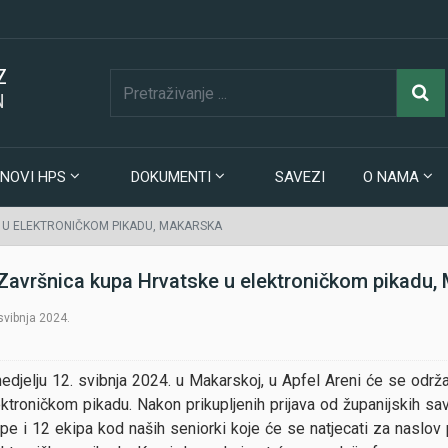
Z
N
NOVI HPS
DOKUMENTI
SAVEZI
O NAMA
E U ELEKTRONIČKOM PIKADU, MAKARSKA
 Završnica kupa Hrvatske u elektroničkom pikadu,
 svibnja 2024.
nedjelju 12. svibnja 2024. u Makarskoj, u Apfel Areni će se održ
ektroničkom pikadu. Nakon prikupljenih prijava od županijskih s
ipe i 12 ekipa kod naših seniorki koje će se natjecati za naslov