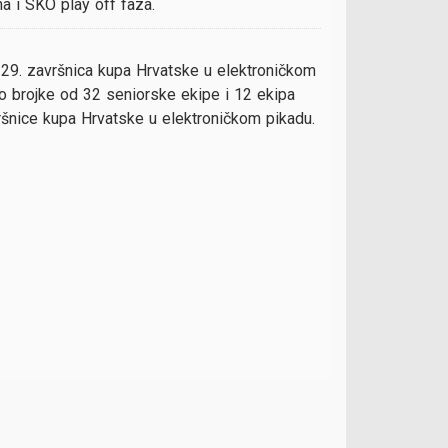
na i SKO play off faza.
i 29. završnica kupa Hrvatske u elektroničkom
do brojke od 32 seniorske ekipe i 12 ekipa
vršnice kupa Hrvatske u elektroničkom pikadu.