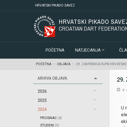
HRVATSKI PIKADO SAVEZ
HRVATSKI PIKADO SAVE
CROATIAN DART FEDERATIO
POČETNA
NATJECANJA
ČLA
POČETNA
OBJAVA
29. ZAVRŠNICA KUPA HRVATSK
ARHIVA OBJAVA
29.
8.
2026
2025
U 
2024
el
PROSINAC
(4)
ek
STUDENI
(3)