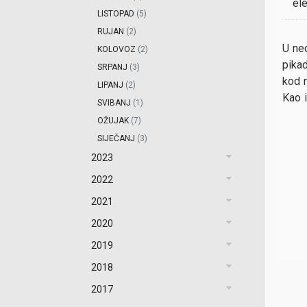
el
LISTOPAD
(5)
RUJAN
(2)
U ned
KOLOVOZ
(2)
pikad
SRPANJ
(3)
kod n
LIPANJ
(2)
Kao i
SVIBANJ
(1)
OŽUJAK
(7)
SIJEČANJ
(3)
2023
2022
2021
2020
2019
2018
2017