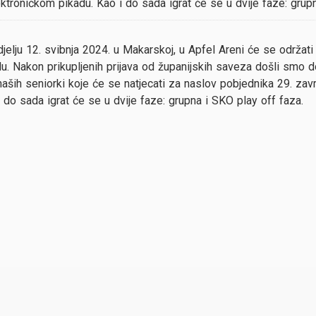
ektroničkom pikadu. Kao i do sada igrat će se u dvije faze: grup
jelju 12. svibnja 2024. u Makarskoj, u Apfel Areni će se održat
u. Nakon prikupljenih prijava od županijskih saveza došli smo 
aših seniorki koje će se natjecati za naslov pobjednika 29. za
 do sada igrat će se u dvije faze: grupna i SKO play off faza.