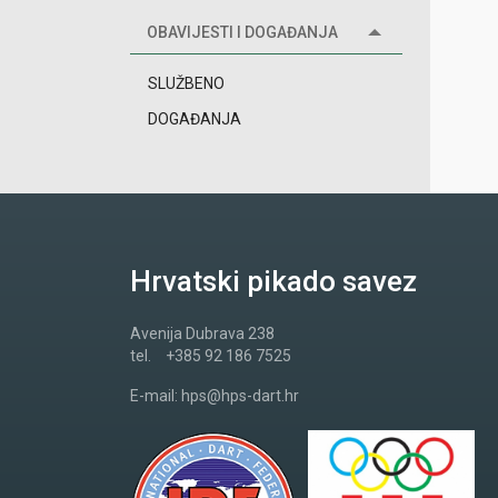
OBAVIJESTI I DOGAĐANJA
SLUŽBENO
DOGAĐANJA
Hrvatski pikado savez
Avenija Dubrava 238
tel.
+385 92 186 7525
E-mail:
hps@hps-dart.hr