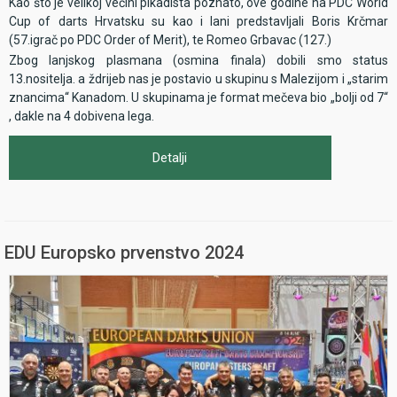
Kao što je velikoj većini pikadista poznato, ove godine na PDC World
Cup of darts Hrvatsku su kao i lani predstavljali Boris Krčmar
(57.igrač po PDC Order of Merit), te Romeo Grbavac (127.)
Zbog lanjskog plasmana (osmina finala) dobili smo status
13.nositelja. a ždrijeb nas je postavio u skupinu s Malezijom i „starim
znancima“ Kanadom. U skupinama je format mečeva bio „bolji od 7“
, dakle na 4 dobivena lega.
Detalji
EDU Europsko prvenstvo 2024