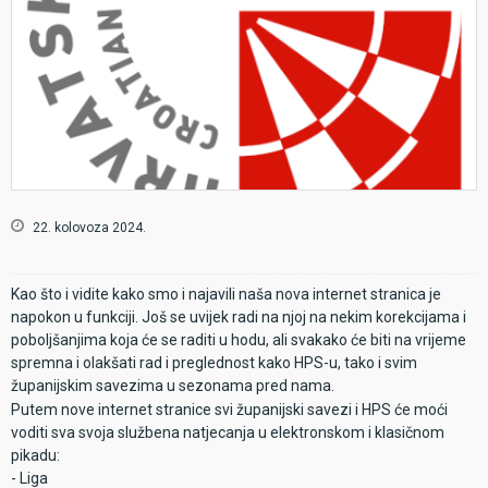
22. kolovoza 2024.
Kao što i vidite kako smo i najavili naša nova internet stranica je
napokon u funkciji. Još se uvijek radi na njoj na nekim korekcijama i
poboljšanjima koja će se raditi u hodu, ali svakako će biti na vrijeme
spremna i olakšati rad i preglednost kako HPS-u, tako i svim
županijskim savezima u sezonama pred nama.
Putem nove internet stranice svi županijski savezi i HPS će moći
voditi sva svoja službena natjecanja u elektronskom i klasičnom
pikadu:
- Liga