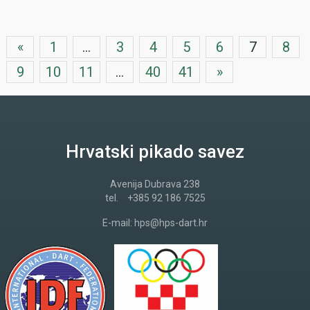
«
1
...
3
4
5
6
7
8
9
10
11
...
40
41
»
Hrvatski pikado savez
Avenija Dubrava 238
tel.
+385 92 186 7525
E-mail:
hps@hps-dart.hr