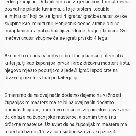
jednu promjenu. Odlučili smo se za jedan novi format svima
poznat na pikado turnirima, a to je sistem „double
elimination“ koji će se igrati 4 igrača/igračice unutar svake
skupine kao mini turnir. Pobjednik desne strane biti će
prvoplasirani, a pobjednik lijeve strane drugo plasirani. Svi
mečevi unutar skupine će se igrati prvi do 4 lega.
Ako netko od igrača ostvari direktan plasman putem oba
kriterija, tj. kao županijski prvak i kroz državnu masters listu,
njegovo mjesto popunjava sljedeći igrač ispod crte na
državnoj masters listi po kategoriji.
Smatramo da na ovaj način dodatno dajemo na važnosti
županijskim mastersima, te bi na ovaj način dodatno
stimulirali igrače, pogotovo u manjim županijskim savezima
da dolaze na županijske masterse, a samim time i na
državne masterse. Uz uvjet da na županijskim mastersima
mora biti barem 16 različiti sudionika sve skupa na 4