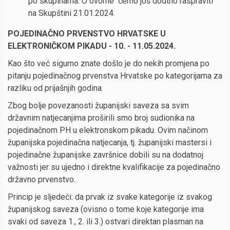
po skupinama. O ovome ćemo još dodtno raspraviti
na Skupštini 21.01.2024.
POJEDINAČNO PRVENSTVO HRVATSKE U
ELEKTRONIČKOM PIKADU - 10. - 11.05.2024.
Kao što već sigurno znate došlo je do nekih promjena po
pitanju pojedinačnog prvenstva Hrvatske po kategorijama za
razliku od prijašnjih godina.
Zbog bolje povezanosti županijski saveza sa svim
državnim natjecanjima proširili smo broj sudionika na
pojedinačnom PH u elektronskom pikadu. Ovim načinom
županijska pojedinačna natjecanja, tj. županijski mastersi i
pojedinačne županijske završnice dobili su na dodatnoj
važnosti jer su ujedno i direktne kvalifikacije za pojedinačno
državno prvenstvo.
Princip je sljedeći: da prvak iz svake kategorije iz svakog
županijskog saveza (ovisno o tome koje kategorije ima
svaki od saveza 1., 2. ili 3.) ostvari direktan plasman na