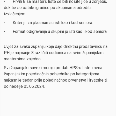
- Prvih 8 sa masters liste će biti nositeljice u ždrijebu,
dok će se ostale igračice po skupinama odrediti
izvlačenjem.
- Kriteriji za plasman su isti kao i kod seniora.
- Format odigravanja u skupini je isti kao i kod seniora.
Uvjet za svaku županiju koja daje direktnu predstavnicu na
PH je najmanje 8 različiti sudionica na svim županijskim
mastersima zajedno.
Svi županijski savezi moraju predati HPS-u liste imena
županijskim pojedinačnih pobjednika po kategorijama
najkasnije tjedan prije pojedinačnog prvenstva Hrvatske tj.
do nedelje 05.05.2024.