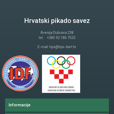
Hrvatski pikado savez
Avenija Dubrava 238
tel.
+385 92 186 7525
E-mail:
hps@hps-dart.hr
Informacije