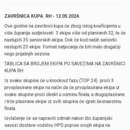
ZAVRŠNICA KUPA RH - 12.05.2024.
Ove godine na završnici kupa će zbog istog koeficijenta u
više županija sudjelovati 3 ekipe više od planiranih 32, te će
nastupiti 35 seniorskih ekipa. Dok će kod naših seniorki
nastupiti 23 ekipe. Format natjecanja će biti malo drugačiji
nego prijašnjih sezona.
TABLICA SA BROJEM EKIPA PO SAVEZIMA NA ZAVRŠNICI
KUPA RH
Iz svake skupine će u knockout fazu (TOP 24) proći 3
prvoplasirane ekipe na način da će prvoplasirana ekipa iz
svake skupine proći direkt u osminu finala, a drugoplasirane
i trće plasirane ekipe iz svih skupina će igrati šesnaestinu
finala.
Izvlačenje će se napraviti odmah nakon što županijski
savezi dostave vodstvu HPS popise svojih ekipa na