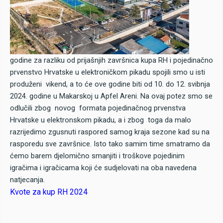
godine za razliku od prijašnjih završnica kupa RH i pojedinačno
prvenstvo Hrvatske u elektroničkom pikadu spojili smo u isti
produženi vikend, a to će ove godine biti od 10. do 12. svibnja
2024. godine u Makarskoj u Apfel Areni. Na ovaj potez smo se
odlučili zbog novog formata pojedinačnog prvenstva
Hrvatske u elektronskom pikadu, a i zbog toga da malo
razrijedimo zgusnuti raspored samog kraja sezone kad su na
rasporedu sve završnice. Isto tako samim time smatramo da
ćemo barem djelomično smanjiti i troškove pojedinim
igračima i igračicama koji će sudjelovati na oba navedena
natjecanja.
Kvote za kup RH 2024