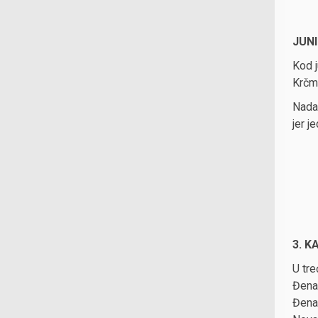
JUNI
Kod j
Krčma
Nada
jer j
3. K
U tre
Đenar
Đenar