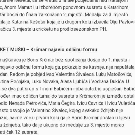
tarine Rešetar, ali se vratila u finale pobjedama nad Natalijom
c, Anom Mamut i u izborenom ponovnom susretu s Katarinom
ar došla do finala za konačno 2. mjesto. Medalju za 3. mjesto
ila je Katarina Rešetar koja je u drugom kolu izbacila Olju Pavlovi
jačicu 3. mjesta u cricketu na prošlosezonskom PH.
KET MUŠKI – Krčmar najavio odličnu formu
uškaraca je Boris Krčmar bez spoticanja došao do 1. mjesta i
najavio odličnu formu koja ga, pokazalo se kasnije, nije napuštala
i dan. Redom je pobjeđivao Valentina Šivaleca, Luku Matošovića,
tina Pečnjaka, Luku Novaka, Alana Ljubića i Vedrana Dukića. U
u se dva put sreo s Tinom Babićem i oba puta bio uspješan. Babi
kođer imao odličan turnir, do susreta s Krčmarom je između ostal
dio Nenada Petrovića, Maria Čegira, Ivicu Cavrića i Ivicu Vuletića
esto osvojio je Valentino Šivalec, kojeg svakako ždrijeb nije
io, naime već u prvom kolu ga je Boris Krčmar poslao u lijevu
u ždrijeba, tako da je ukupno do medalje za 3. mjesto morao
ati čak 12 susreta.