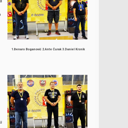
za
o
1.Đenaro Boganović 2.Ante Ćurak 3.Daniel Krsnik
 u