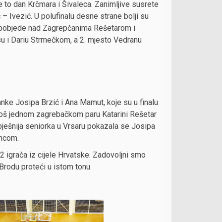
o je to dan Krčmara i Šivaleca. Zanimljive susrete
 – Ivezić. U polufinalu desne strane bolji su
akon pobjede nad Zagrepčanima Rešetarom i
su i Dariu Strmečkom, a 2. mjesto Vedranu
anke Josipa Brzić i Ana Mamut, koje su u finalu
e još jednom zagrebačkom paru Katarini Rešetar
pješnija seniorka u Vrsaru pokazala se Josipa
oncom.
 igrača iz cijele Hrvatske. Zadovoljni smo
rodu proteći u istom tonu.