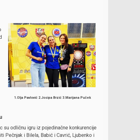
o
d
1.Olja Pavlović 2.Josipa Brzić 3.Marijana Puček
u
c su odličnu igru iz pojedinačne konkurencije
i Pečnjak i Bilela, Babić i Cavrić, Ljubenko i