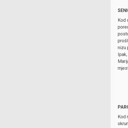
SENI
Kod d
pored
posto
proš
nizu 
Ipak,
Marij
mjest
PARO
Kod m
okrun