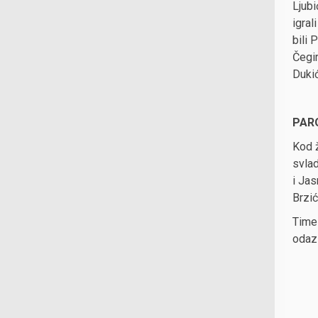
Ljubi
igral
bili 
Čegir
Dukić
PARO
Kod ž
svlad
i Jas
Brzić
Time 
odaz