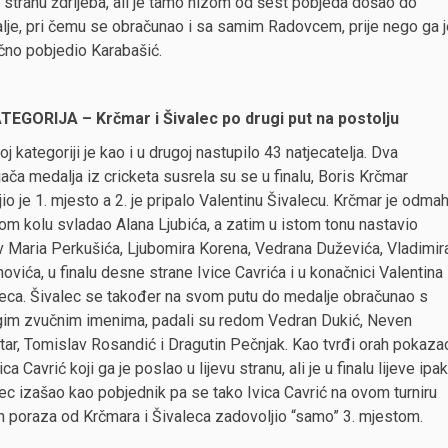
u stranu ždrijeba, ali je tamo nizom od šest pobjeda došao do
lje, pri čemu se obračunao i sa samim Radovcem, prije nego ga j
čno pobjedio Karabašić.
ATEGORIJA – Krčmar i Šivalec po drugi put na postolju
oj kategoriji je kao i u drugoj nastupilo 43 natjecatelja. Dva
ača medalja iz cricketa susrela su se u finalu, Boris Krčmar
io je 1. mjesto a 2. je pripalo Valentinu Šivalecu. Krčmar je odma
om kolu svladao Alana Ljubića, a zatim u istom tonu nastavio
v Maria Perkušića, Ljubomira Korena, Vedrana Duževića, Vladimir
ovića, u finalu desne strane Ivice Cavrića i u konačnici Valentina
leca. Šivalec se također na svom putu do medalje obračunao s
im zvučnim imenima, padali su redom Vedran Dukić, Neven
ar, Tomislav Rosandić i Dragutin Pečnjak. Kao tvrđi orah pokaza
ica Cavrić koji ga je poslao u lijevu stranu, ali je u finalu lijeve ipak
ec izašao kao pobjednik pa se tako Ivica Cavrić na ovom turniru
 poraza od Krčmara i Šivaleca zadovoljio “samo” 3. mjestom.