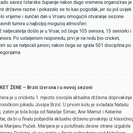
kado savez Istarske županije nakon dugo vremena organizirao je
nir državne razine i pokazalo se to kao pogodak, jer su još uvijek
plo vrijeme i sunčan dan u Vrsaru omogućili otvaranje sezone
avnih turnira u najboljoj mogućoj atmosferi.
 natjecatelja došlo je u Vrsar, od čega 105 seniora, 15 seniorki i
uniora. Po ustaljenom rasporedu, prvi je na redu bio cricket,
im su se natjecali juniori, nakon čega se igrala 501 disciplina po
tegorijama.
KET ŽENE – Brzić izvrsna i u novoj sezoni
ena je u cricketu 1. mjesto osvojila aktualna državna doprvakinja
roničkom pikadu Josipa Brzić. U prvom kolu je svladala Natašu
, zatim je bila bolja od Natalije Šimac, Ane Mamut i Katarine
ar, da bi u finalu pobjedila aktualnu državnu prvakinju iz klasično
a Marijanu Puček. Marijana je u polufinalu desne strane izgubila