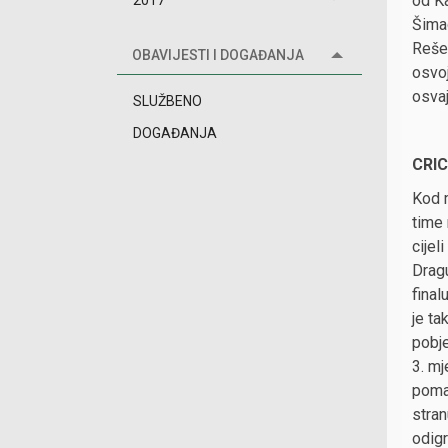
od Ka
2017
Šima
Rešet
OBAVIJESTI I DOGAĐANJA
osvoj
osva
SLUŽBENO
DOGAĐANJA
CRIC
Kod m
time 
cijel
Dragu
final
je ta
pobje
3. mj
pomaz
stran
odigr