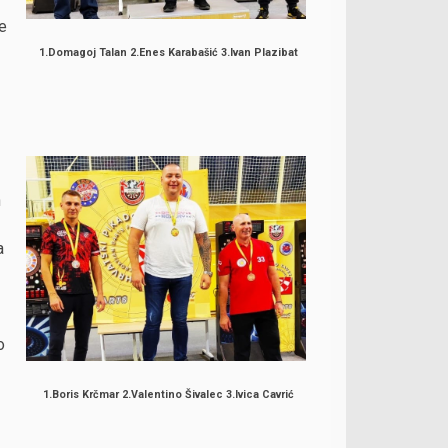
e
1.Domagoj Talan 2.Enes Karabašić 3.Ivan Plazibat
h
a
o
1.Boris Krčmar 2.Valentino Šivalec 3.Ivica Cavrić