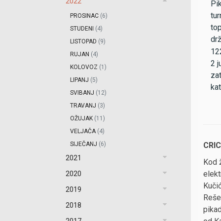
2022
Pi
tur
PROSINAC
(6)
to
STUDENI
(4)
drž
LISTOPAD
(9)
122
RUJAN
(4)
2 j
KOLOVOZ
(1)
zat
LIPANJ
(5)
ka
SVIBANJ
(12)
TRAVANJ
(3)
OŽUJAK
(11)
VELJAČA
(4)
SIJEČANJ
(6)
CRIC
2021
Kod ž
elekt
2020
Kučić
2019
Rešet
2018
pikad