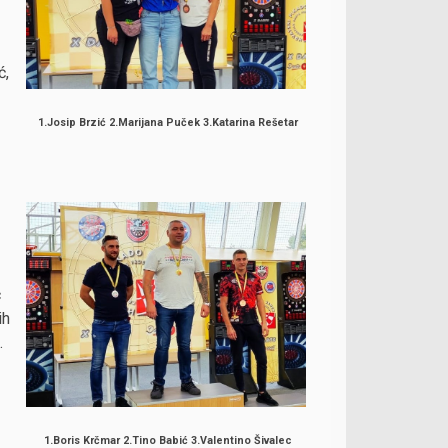
ć,
1.Josip Brzić 2.Marijana Puček 3.Katarina Rešetar
ć
ih
.
1.Boris Krčmar 2.Tino Babić 3.Valentino Šivalec