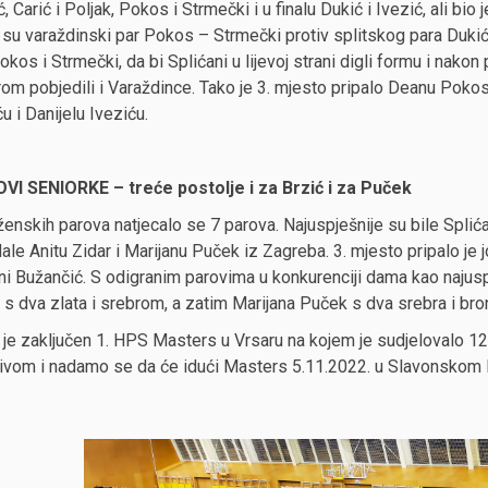
ć, Carić i Poljak, Pokos i Strmečki i u finalu Dukić i Ivezić, ali bi
i su varaždinski par Pokos – Strmečki protiv splitskog para Dukić
Pokos i Strmečki, da bi Splićani u lijevoj strani digli formu i n
om pobjedili i Varaždince. Tako je 3. mjesto pripalo Deanu Poko
u i Danijelu Iveziću.
VI SENIORKE – treće postolje i za Brzić i za Puček
enskih parova natjecalo se 7 parova. Najuspješnije su bile Splić
ale Anitu Zidar i Marijanu Puček iz Zagreba. 3. mjesto pripalo j
ni Bužančić. S odigranim parovima u konkurenciji dama kao najus
 s dva zlata i srebrom, a zatim Marijana Puček s dva srebra i br
je zaključen 1. HPS Masters u Vrsaru na kojem je sudjelovalo 122
ivom i nadamo se da će idući Masters 5.11.2022. u Slavonskom B