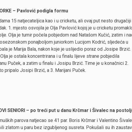
ORKE – Pavlović podigla formu
ama 15 natjecateljica kao i u cricketu, ali ovaj put nesto drugačiji
ak. 1. mjesto osvojila je Olja Pavlović kojoj je u cricketu promakl
lje. Olja je turnir počela pobjedom nad Natašom Kučić, zatim i na
losezonskom ponajboljom juniorkom Lucijom Kodrić, sljedeća u
pala je Marija Bala, nakon koje je uslijedio poraz od Josipe Brzić.
 Olja je ostala koncentrirana i u finalu lijeve strane pobjedila
anu Puček, a zatim u finalu i Josipu Brzić. Time je u konačnici 2.
o pripalo Josipi Brzić, a 3. Marijani Puček.
VI SENIORI – po treći put u danu Krčmar i Šivalec na postolj
uških parova natjecao se 41 par. Boris Krčmar i Valentino Šivale
ili zlatom u paru bez izgubljenog susreta. Pokušali su ih zaustavit