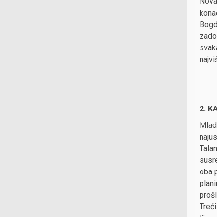
Novak
konač
Bogd
zadov
svaka
najvi
2. K
Mladi
najus
Talan
susr
oba p
plani
prošl
Treći