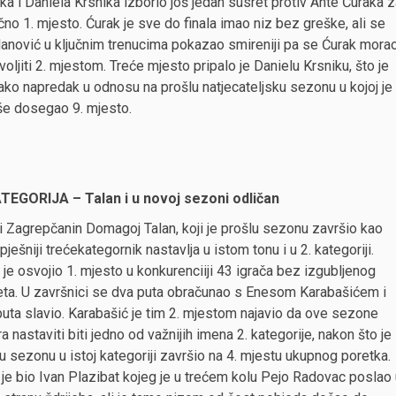
a i Daniela Krsnika izborio još jedan susret protiv Ante Ćuraka 
no 1. mjesto. Ćurak je sve do finala imao niz bez greške, ali se
anović u ključnim trenucima pokazao smireniji pa se Ćurak mora
oljiti 2. mjestom. Treće mjesto pripalo je Danielu Krsniku, što je
ko napredak u odnosu na prošlu natjecateljsku sezonu u kojoj je
še dosegao 9. mjesto.
ATEGORIJA – Talan i u novoj sezoni odličan
 Zagrepčanin Domagoj Talan, koji je prošlu sezonu završio kao
pješniji trećekategornik nastavlja u istom tonu i u 2. kategoriji.
 je osvojio 1. mjesto u konkurenciiji 43 igrača bez izgubljenog
eta. U završnici se dva puta obračunao s Enesom Karabašićem i
uta slavio. Karabašić je tim 2. mjestom najavio da ove sezone
ra nastaviti biti jedno od važnijih imena 2. kategorije, nakon što je
u sezonu u istoj kategoriji završio na 4. mjestu ukupnog poretka.
 je bio Ivan Plazibat kojeg je u trećem kolu Pejo Radovac poslao