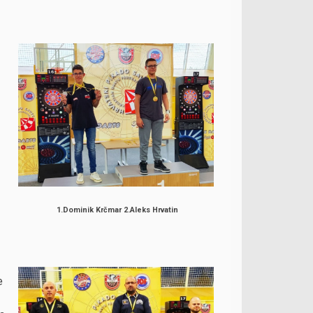
1.Dominik Krčmar 2.Aleks Hrvatin
e