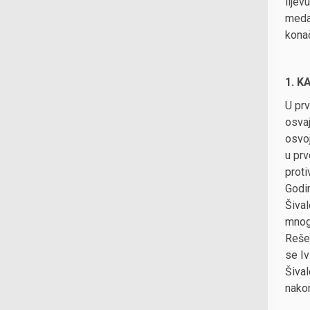
lijev
meda
kona
1. K
U prv
osvaj
osvoj
u prv
proti
Godin
Šiva
mnog
Rešet
se Iv
Šival
nakon