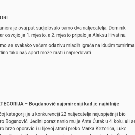
ORI
uniora je ovaj put sudjelovalo samo dva natjecatelja. Dominik
r osvojio je 1. mjesto, a 2. mjesto pripalo je Aleksu Hrvatinu.
mo se svakako većem odazivu mladih igrača na idućim turnirima
edino tako naš sport može rasti i napredovati.
ATEGORIJA – Bogdanović najsmireniji kad je najbitnije
ćoj kategoriji je u konkurenciji 22 natjecatelja najuspješniji bio
o Boganović. Jedini poraz nanio mu je Ante Ćurak u 4. kolu, ali s
o brzo oporavio i u lijevoj strani preko Marka Kezerića, Luke