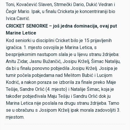
Toni, Kovačević Slaven, Strmečki Dario, Dukić Vedran i
Čegir Mario. Ipak, u finalu Cricketa je koncentriraniji bio
Ivica Cavrić.
CRICKET SENIORKE – još jedna dominacija, ovaj put
Marine Letice
Kod seniorki u disciplini Cricket bilo je 15 prijavljenih
igračica. 1. mjesto osvojila je Marina Letica, s
besprijekornim nastupom slala je u lijevu stranu ždrijeba:
Anitu Zidar, Jasnu Bužančić, Josipu Krželj, Šimac Nataliju,
da bi u finalu ponovno pobjedila Josipu Krželj. Josipa je
turnir počela pobjedama nad Melitom Bubić i Lucijom
Kodrić, a nakon poraza se izborila za finale preko Maje
Tešije, Sandre Orlić (4. mjesto) i Natalije Šimac, koja je
također pobjeđivala Maju Tešiju i Sandru Orlić dok ju
Marina Letica nije poslala na drugu stranu ždrijeba. Tamo
se u obračunu s Josipom Krželj ipak morala zadovoljiti 3.
mjestom.