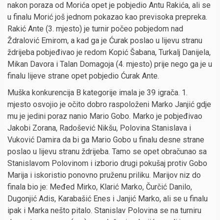
nakon poraza od Morića opet je pobjedio Antu Rakića, ali se
u finalu Morić još jednom pokazao kao previsoka prepreka.
Rakić Ante (3. mjesto) je turnir počeo pobjedom nad
Ždralović Emirom, a kad ga je Ćurak poslao u lijevu stranu
ždrijeba pobjeđivao je redom Kopić Šabana, Turkalj Danijela,
Mikan Davora i Talan Domagoja (4. mjesto) prije nego ga je u
finalu lijeve strane opet pobjedio Ćurak Ante.
Muška konkurencija B kategorije imala je 39 igrača. 1.
mjesto osvojio je očito dobro raspoloženi Marko Janjić gdje
mu je jedini poraz nanio Mario Gobo. Marko je pobjeđivao
Jakobi Zorana, Radošević Nikšu, Polovina Stanislava i
Vuković Damira da bi ga Mario Gobo u finalu desne strane
poslao u lijevu stranu ždrijeba. Tamo se opet obračunao sa
Stanislavom Polovinom i izborio drugi pokušaj protiv Gobo
Marija i iskoristio ponovno pruženu priliku. Marijov niz do
finala bio je: Međed Mirko, Klarić Marko, Čurčić Danilo,
Dugonjić Adis, Karabašić Enes i Janjić Marko, ali se u finalu
ipak i Marka nešto pitalo. Stanislav Polovina se na turniru