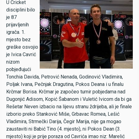
U Cricket
disciplini bilo
je 87
prijavljenih
igrača. 1.
mjesto bez
greške osvojio
je Ivica Cavrić
nizom
pobjeđujući
Tonchia Davida, Petrović Nenada, Godinović Vladimira,
Poljak Ivana, Pečnjak Dragutina, Pokos Deana i u finalu
Krčmar Borisa. Krčmar je započeo turnir pobjedama nad
Dugonjić Adisom, Kopić Šabanom i Vuletić Ivicom da bi ga
Rešetar Neven izbacio na lijevu stranu ždrijeba, ali je finale
izborio preko Stanković Miše, Grbavac Romea, Lešić
Vladimira, Strmečki Darija, Čegir Marija, nije ga mogao
zaustaviti ni Babić Tino (4. mjesto), ni Pokos Dean (3.
mjesto) koji je prije poraza od Cavrića imao niz: Marelić