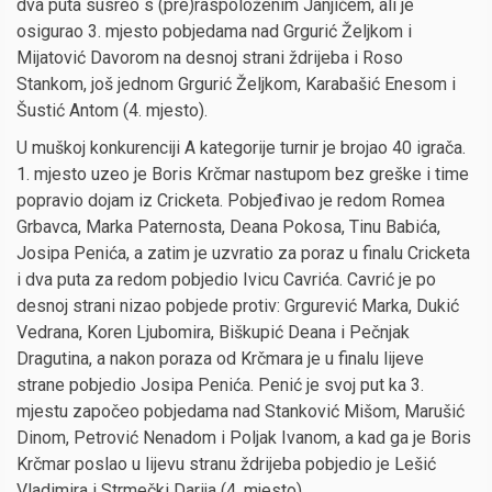
dva puta susreo s (pre)raspoloženim Janjićem, ali je
osigurao 3. mjesto pobjedama nad Grgurić Željkom i
Mijatović Davorom na desnoj strani ždrijeba i Roso
Stankom, još jednom Grgurić Željkom, Karabašić Enesom i
Šustić Antom (4. mjesto).
U muškoj konkurenciji A kategorije turnir je brojao 40 igrača.
1. mjesto uzeo je Boris Krčmar nastupom bez greške i time
popravio dojam iz Cricketa. Pobjeđivao je redom Romea
Grbavca, Marka Paternosta, Deana Pokosa, Tinu Babića,
Josipa Penića, a zatim je uzvratio za poraz u finalu Cricketa
i dva puta za redom pobjedio Ivicu Cavrića. Cavrić je po
desnoj strani nizao pobjede protiv: Grgurević Marka, Dukić
Vedrana, Koren Ljubomira, Biškupić Deana i Pečnjak
Dragutina, a nakon poraza od Krčmara je u finalu lijeve
strane pobjedio Josipa Penića. Penić je svoj put ka 3.
mjestu započeo pobjedama nad Stanković Mišom, Marušić
Dinom, Petrović Nenadom i Poljak Ivanom, a kad ga je Boris
Krčmar poslao u lijevu stranu ždrijeba pobjedio je Lešić
Vladimira i Strmečki Darija (4. mjesto).