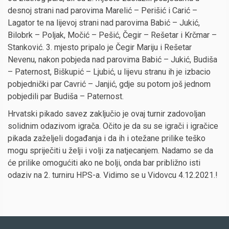
desnoj strani nad parovima Marelić – Perišić i Carić –
Lagator te na lijevoj strani nad parovima Babić – Jukić,
Bilobrk – Poljak, Močić – Pešić, Čegir – Rešetar i Krčmar –
Stanković. 3. mjesto pripalo je Čegir Mariju i Rešetar
Nevenu, nakon pobjeda nad parovima Babić – Jukić, Budiša
– Paternost, Biškupić – Ljubić, u lijevu stranu ih je izbacio
pobjednički par Cavrić – Janjić, gdje su potom još jednom
pobjedili par Budiša – Paternost.
Hrvatski pikado savez zaključio je ovaj turnir zadovoljan
solidnim odazivom igrača. Očito je da su se igrači i igračice
pikada zaželjeli događanja i da ih i otežane prilike teško
mogu spriječiti u želji i volji za natjecanjem. Nadamo se da
će prilike omogućiti ako ne bolji, onda bar približno isti
odaziv na 2. turniru HPS-a. Vidimo se u Vidovcu 4.12.2021.!