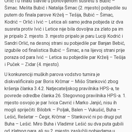
Orlić i u finalu slavile u ponovljenom susretu s Bubić –
Šimac. Melita Bubić i Natalija Šimac (2. mjesto) pobjedile su
putem do finala parove Krželj – Tešija, Bubić – Šimac,
Kodrić – Orlić i Ivić – Letica ali samo jedna pobjeda iz dva
susreta protiv Ivić i Letice nije bila dovoljna za zlato pa im
je pripalo 2. mjesto. 3. mjesto pripalo je paru Luciji Kodrić i
Sandri Orlić, na desnoj strani su pobjedile par Banjan Bebić,
izgubile od finalistica Bubić – Šimac, a na lijevoj strani prije
poraza od para Ivić – Letica su pobjedile par Krželj – Tešija
i Puček – Zidar (4. mjesto).
U konkurenciji muških parova vodstvo turnira je
diskvalificiralo par Boris Krčmar – Mišo Stanković zbog
kršenja članka 3.4.2. Natjecateljskog pravilnika HPS-a, te
povrede odredbe članka 26. Stegovnog pravilnika HPS-a. 1.
mjesto osvojio je par Ivica Cavrić i Marko Janjić, nisu ih
mogli spriječiti: Bilobrk – Poljak, Balen – Vukušić, Buha –
Lešić, Rešetar – Čegir, Krčmar – Stanković ni po drugi put
Buha – Lešić. Miro Buha i Vladimir Lešić su dva puta gubili
od zlatnog para, ali su 2. mjesto zaslužili pobjedama u