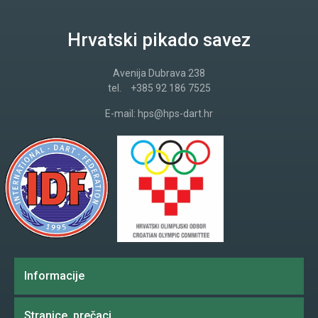
Hrvatski pikado savez
Avenija Dubrava 238
tel.
+385 92 186 7525
E-mail:
hps@hps-dart.hr
Informacije
Stranice, prečaci