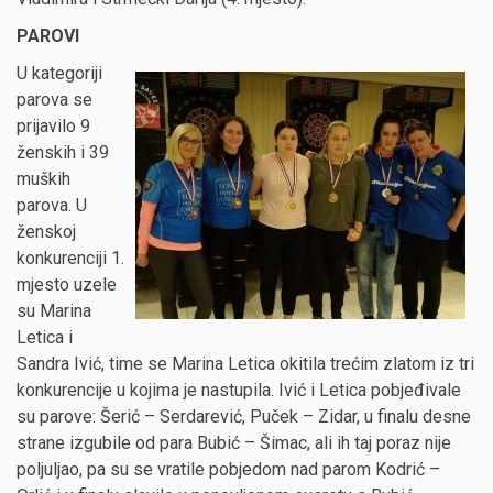
PAROVI
U kategoriji
parova se
prijavilo 9
ženskih i 39
muških
parova. U
ženskoj
konkurenciji 1.
mjesto uzele
su Marina
Letica i
Sandra Ivić, time se Marina Letica okitila trećim zlatom iz tri
konkurencije u kojima je nastupila. Ivić i Letica pobjeđivale
su parove: Šerić – Serdarević, Puček – Zidar, u finalu desne
strane izgubile od para Bubić – Šimac, ali ih taj poraz nije
poljuljao, pa su se vratile pobjedom nad parom Kodrić –