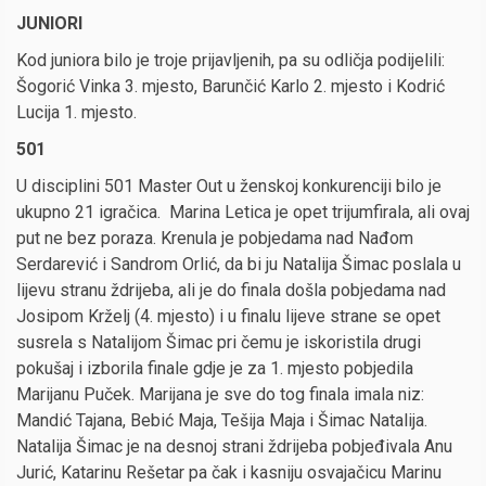
JUNIORI
Kod juniora bilo je troje prijavljenih, pa su odličja podijelili:
Šogorić Vinka 3. mjesto, Barunčić Karlo 2. mjesto i Kodrić
Lucija 1. mjesto.
501
U disciplini 501 Master Out u ženskoj konkurenciji bilo je
ukupno 21 igračica. Marina Letica je opet trijumfirala, ali ovaj
put ne bez poraza. Krenula je pobjedama nad Nađom
Serdarević i Sandrom Orlić, da bi ju Natalija Šimac poslala u
lijevu stranu ždrijeba, ali je do finala došla pobjedama nad
Josipom Krželj (4. mjesto) i u finalu lijeve strane se opet
susrela s Natalijom Šimac pri čemu je iskoristila drugi
pokušaj i izborila finale gdje je za 1. mjesto pobjedila
Marijanu Puček. Marijana je sve do tog finala imala niz:
Mandić Tajana, Bebić Maja, Tešija Maja i Šimac Natalija.
Natalija Šimac je na desnoj strani ždrijeba pobjeđivala Anu
Jurić, Katarinu Rešetar pa čak i kasniju osvajačicu Marinu