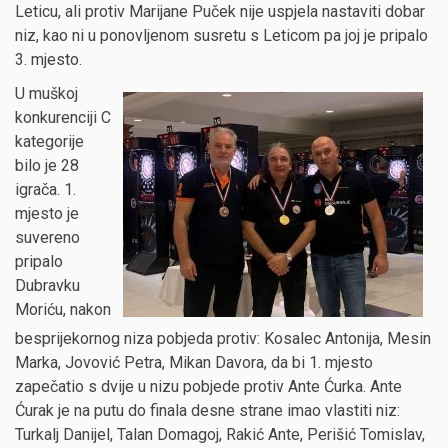
Leticu, ali protiv Marijane Puček nije uspjela nastaviti dobar
niz, kao ni u ponovljenom susretu s Leticom pa joj je pripalo
3. mjesto.
U muškoj
konkurenciji C
kategorije
bilo je 28
igrača. 1.
mjesto je
suvereno
pripalo
Dubravku
Moriću, nakon
besprijekornog niza pobjeda protiv: Kosalec Antonija, Mesin
Marka, Jovović Petra, Mikan Davora, da bi 1. mjesto
zapečatio s dvije u nizu pobjede protiv Ante Ćurka. Ante
Ćurak je na putu do finala desne strane imao vlastiti niz:
Turkalj Danijel, Talan Domagoj, Rakić Ante, Perišić Tomislav,