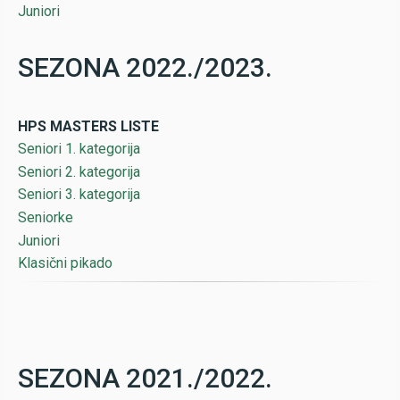
Juniori
SEZONA 2022./2023.
HPS MASTERS LISTE
Seniori 1. kategorija
Seniori 2. kategorija
Seniori 3. kategorija
Seniorke
Juniori
Klasični pikado
SEZONA 2021./2022.