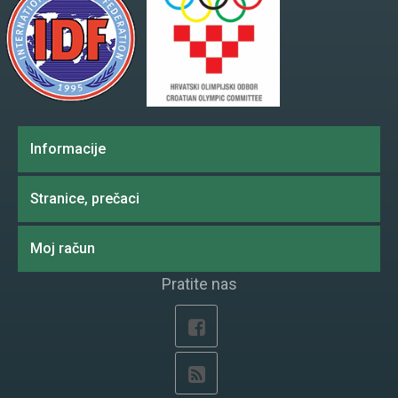
Informacije
Stranice, prečaci
Moj račun
Pratite nas