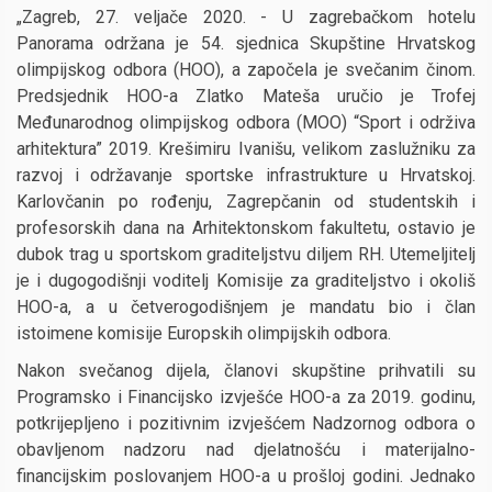
„Zagreb, 27. veljače 2020. - U zagrebačkom hotelu
Panorama održana je 54. sjednica Skupštine Hrvatskog
olimpijskog odbora (HOO), a započela je svečanim činom.
Predsjednik HOO-a Zlatko Mateša uručio je Trofej
Međunarodnog olimpijskog odbora (MOO) “Sport i održiva
arhitektura” 2019. Krešimiru Ivanišu, velikom zaslužniku za
razvoj i održavanje sportske infrastrukture u Hrvatskoj.
Karlovčanin po rođenju, Zagrepčanin od studentskih i
profesorskih dana na Arhitektonskom fakultetu, ostavio je
dubok trag u sportskom graditeljstvu diljem RH. Utemeljitelj
je i dugogodišnji voditelj Komisije za graditeljstvo i okoliš
HOO-a, a u četverogodišnjem je mandatu bio i član
istoimene komisije Europskih olimpijskih odbora.
Nakon svečanog dijela, članovi skupštine prihvatili su
Programsko i Financijsko izvješće HOO-a za 2019. godinu,
potkrijepljeno i pozitivnim izvješćem Nadzornog odbora o
obavljenom nadzoru nad djelatnošću i materijalno-
financijskim poslovanjem HOO-a u prošloj godini. Jednako