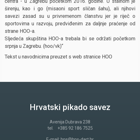
centra - u Zagrebu početkom 2016. godine. U stalnom je
širenju, kao i go (misaoni sport sličan šahu), ali njihovi
savezi zasad su u privremenom članstvu jer je riječ o
sportovima u razvoju, predviđenim za daljnje praćenje od
strane HOO-a.
Sljedeća skupština HOO-a trebala bi se održati početkom
srpnja u Zagrebu. (hoo/vk)“
Tekst u navodnicima preuzet s web stranice HOO
Hrvatski pikado savez
Avenija Dubrava 238
tel.
+385 92 186 7525
E-mail:
hps@hps-dart.hr