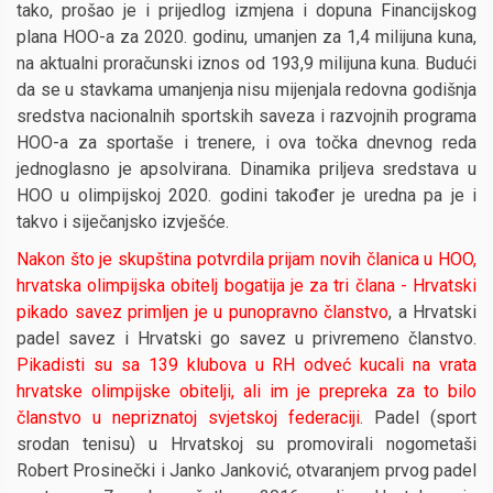
tako, prošao je i prijedlog izmjena i dopuna Financijskog
plana HOO-a za 2020. godinu, umanjen za 1,4 milijuna kuna,
na aktualni proračunski iznos od 193,9 milijuna kuna. Budući
da se u stavkama umanjenja nisu mijenjala redovna godišnja
sredstva nacionalnih sportskih saveza i razvojnih programa
HOO-a za sportaše i trenere, i ova točka dnevnog reda
jednoglasno je apsolvirana. Dinamika priljeva sredstava u
HOO u olimpijskoj 2020. godini također je uredna pa je i
takvo i siječanjsko izvješće.
Nakon što je skupština potvrdila prijam novih članica u HOO,
hrvatska olimpijska obitelj bogatija je za tri člana - Hrvatski
pikado savez primljen je u punopravno članstvo
, a Hrvatski
padel savez i Hrvatski go savez u privremeno članstvo.
Pikadisti su sa 139 klubova u RH odveć kucali na vrata
hrvatske olimpijske obitelji, ali im je prepreka za to bilo
članstvo u nepriznatoj svjetskoj federaciji.
Padel (sport
srodan tenisu) u Hrvatskoj su promovirali nogometaši
Robert Prosinečki i Janko Janković, otvaranjem prvog padel