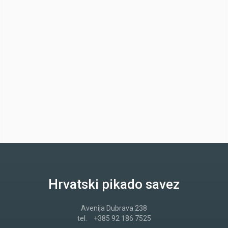
Hrvatski pikado savez
Avenija Dubrava 238
tel.
+385 92 186 7525