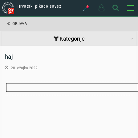
Hrvatski pikado savez
OBJAVA
Kategorije
haj
28. ožujka 2022.