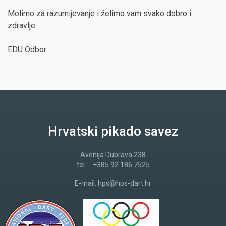
Molimo za razumijevanje i želimo vam svako dobro i
zdravlje.
EDU Odbor
Hrvatski pikado savez
Avenija Dubrava 238
tel.
+385 92 186 7525
E-mail:
hps@hps-dart.hr