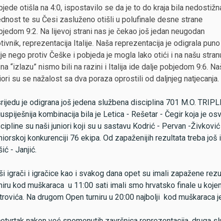
jede otišla na 4:0, ispostavilo se da je to do kraja bila nedostižn
dnost te su Česi zasluženo otišli u polufinale desne strane
jedom 9:2. Na lijevoj strani nas je čekao još jedan neugodan
tivnik, reprezentacija Italije. Naša reprezentacija je odigrala puno
je nego protiv Češke i pobjeda je mogla lako otići i na našu stran
 na “izlazu” nismo bili na razini i Italija ide dalje pobjedom 9:6. Na
iori su se nažalost sa dva poraza oprostili od daljnjeg natjecanja.
rijedu je odigrana još jedena službena disciplina 701 M.O. TRIPLE
uspiješnija kombinacija bila je Letica - Rešetar - Čegir koja je o
cipline su naši juniori koji su u sastavu Kodrić - Pervan -Živković
iorskoj konkurenciji 76 ekipa. Od zapaženijih rezultata treba još
ić - Janjić.
i igrači i igračice kao i svakog dana opet su imali zapažene rez
niru kod muškaraca u 11:00 sati imali smo hrvatsko finale u koje
rovića. Na drugom Open turniru u 20:00 najbolji kod muškaraca je
etvrtak nakon već spomenutih završnica reprezentacija, druga slu