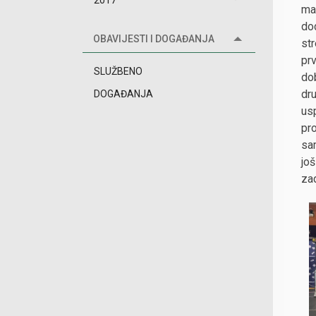
2017
ma
do
OBAVIJESTI I DOGAĐANJA
st
pr
SLUŽBENO
dob
dr
DOGAĐANJA
us
pro
sa
još
zad