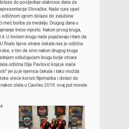
 dolaze do posljednje utakmice dana za
v reprezentacije Slovačke. Naše cure opet
te odličnom igrom dolaze do zalužene
idući meč borba za medalju. Drugog dana u
ajmanje treće mjesto. Nakon prvog kruga,
 4:4. U trećem krugu naše pojačavaju ritam da
 finalu lijeve strane čekala nas je odlična
carske, s tim da smo nakon drugog kruga
zadnjem odlučujućem krugu bolje otvara
aša odlična Olja Pavlović koja je inače
iti" jer ju je njemica čekala i tako možda
tske sreće koristi Njemačka i dolazi do
 nakon zlata u Caorleu 2019. ovaj put morale
sa