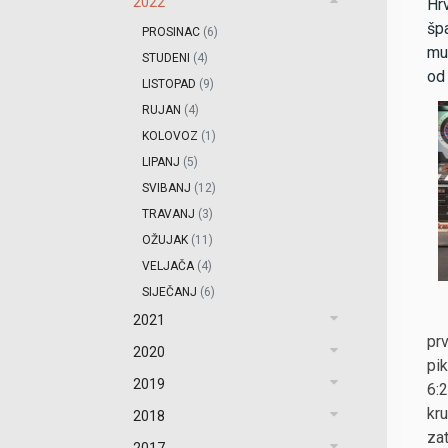
2022
Hr
špa
PROSINAC
(6)
muš
STUDENI
(4)
od 
LISTOPAD
(9)
RUJAN
(4)
KOLOVOZ
(1)
LIPANJ
(5)
SVIBANJ
(12)
TRAVANJ
(3)
OŽUJAK
(11)
VELJAČA
(4)
SIJEČANJ
(6)
2021
pr
2020
pi
2019
6:
kr
2018
za