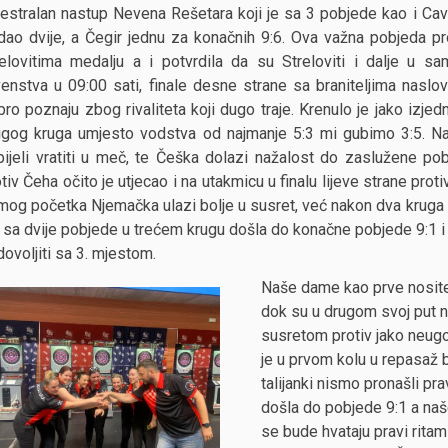
estralan nastup Nevena Rešetara koji je sa 3 pobjede kao i Cavr
dao dvije, a Čegir jednu za konačnih 9:6. Ova važna pobjeda pr
relovitima medalju a i potvrdila da su Streloviti i dalje u
venstva u 09:00 sati, finale desne strane sa braniteljima naslo
ro poznaju zbog rivaliteta koji dugo traje. Krenulo je jako izje
ugog kruga umjesto vodstva od najmanje 5:3 mi gubimo 3:5. Na
pijeli vratiti u meč, te Češka dolazi nažalost do zaslužene p
tiv Čeha očito je utjecao i na utakmicu u finalu lijeve strane pro
mog početka Njemačka ulazi bolje u susret, već nakon dva kruga
 sa dvije pobjede u trećem krugu došla do konačne pobjede 9:1 i o
ovoljiti sa 3. mjestom.
Naše dame kao prve nositel
dok su u drugom svoj put
susretom protiv jako neugod
je u prvom kolu u repasaž b
talijanki nismo pronašli pra
došla do pobjede 9:1 a naše
se bude hvataju pravi ritam