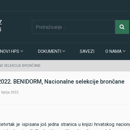
Z
N
NOVI HPS
DOKUMENTI
SAVEZI
O NAMA
NE SELEKCIJE BRONČANE
2022. BENIDORM, Nacionalne selekcije brončane
 lipnja 2022.
četvrtak je ispisana još jedna stranica u knjizi hrvatskog naci