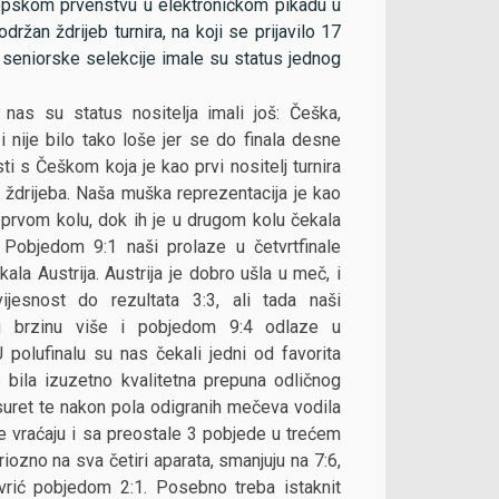
uropskom prvenstvu u elektroničkom pikadu u
žan ždrijeb turnira, na koji se prijavilo 17
e seniorske selekcije imale su status jednog
nas su status nositelja imali još: Češka,
 nije bilo tako loše jer se do finala desne
i s Češkom koja je kao prvi nositelj turnira
o ždrijeba. Naša muška reprezentacija je kao
u prvom kolu, dok ih je u drugom kolu čekala
 Pobjedom 9:1 naši prolaze u četvrtfinale
ala Austrija. Austrija je dobro ušla u meč, i
vijesnost do rezultata 3:3, ali tada naši
 u brzinu više i pobjedom 9:4 odlaze u
 polufinalu su nas čekali jedni od favorita
 bila izuzetno kvalitetna prepuna odličnog
 suret te nakon pola odigranih mečeva vodila
e vraćaju i sa preostale 3 pobjede u trećem
ozno na sva četiri aparata, smanjuju na 7:6,
vrić pobjedom 2:1. Posebno treba istaknit