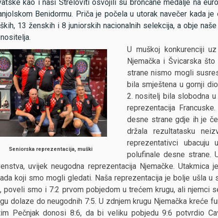
vatske kao i naši Streloviti osvojili su brončane medalje na e
njolskom Benidormu. Priča je počela u utorak navečer kada je odr
kih, 13 ženskih i 8 juniorskih nacionalnih selekcija, a obje naš
nositelja.
U muškoj konkurenciji uz 
Njemačka i Švicarska što i
strane nismo mogli susrest
bila smještena u gornji di
2. nositelj bila slobodna 
reprezentacija Francuske.
desne strane gdje ih je ček
držala rezultatasku neiz
reprezentativci ubacuju
Seniorska reprezentacija, muški
polufinale desne strane. U
venstva, uvijek neugodna reprezentacija Njemačke. Utakmica je
kada koji smo mogli gledati. Naša reprezentacija je bolje ušla u
2, poveli smo i 7:2 prvom pobjedom u trećem krugu, ali njemci s
ugu dolaze do neugodnih 7:5. U zdnjem krugu Njemačka kreće furi
tim Pečnjak donosi 8:6, da bi veliku pobjedu 9:6 potvrdio Ca