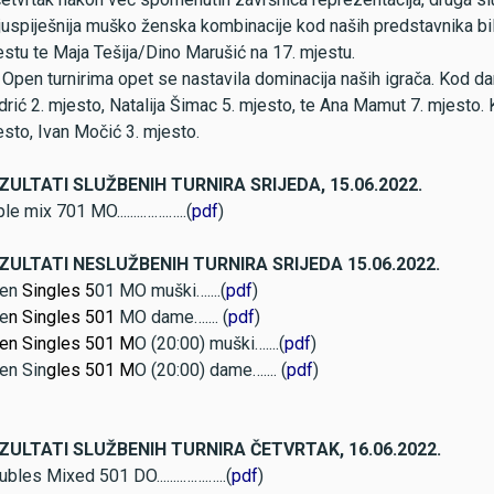
juspiješnija muško ženska kombinacije kod naših predstavnika bil
stu te Maja Tešija/Dino Marušić na 17. mjestu.
Open turnirima opet se nastavila dominacija naših igrača. Kod dam
rić 2. mjesto, Natalija Šimac 5. mjesto, te Ana Mamut 7. mjesto.
sto, Ivan Močić 3. mjesto.
ZULTATI SLUŽBENIH TURNIRA SRIJEDA, 15.06.2022.
ple mix 701 MO........…….…..(
pdf
)
ZULTATI NESLUŽBENIH TURNIRA SRIJEDA 15.06.2022.
en
Singles 5
01 MO muški…....(
pdf
)
e
n Singles 501
MO dame….... (
pdf
)
en Singles 501 M
O (20:00) muški…....(
pdf
)
en Sin
gles 501 M
O (20:00) dame….... (
pdf
)
ZULTATI SLUŽBENIH TURNIRA ČETVRTAK, 16.06.2022.
bles Mixed 501 DO........…….…..(
pdf
)