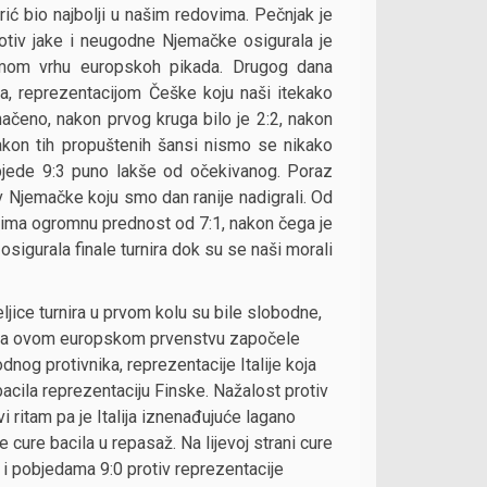
ić bio najbolji u našim redovima. Pečnjak je
otiv jake i neugodne Njemačke osigurala je
 samom vrhu europskoh pikada. Drugog dana
va, reprezentacijom Češke koju naši itekako
dnačeno, nakon prvog kruga bilo je 2:2, nakon
kon tih propuštenih šansi nismo se nikako
objede 9:3 puno lakše od očekivanog. Poraz
tiv Njemačke koju smo dan ranije nadigrali. Od
 ima ogromnu prednost od 7:1, nakon čega je
sigurala finale turnira dok su se naši morali
jice turnira u prvom kolu su bile slobodne,
 na ovom europskom prvenstvu započele
nog protivnika, reprezentacije Italije koja
acila reprezentaciju Finske. Nažalost protiv
vi ritam pa je Italija iznenađujuće lagano
 cure bacila u repasaž. Na lijevoj strani cure
 i pobjedama 9:0 protiv reprezentacije