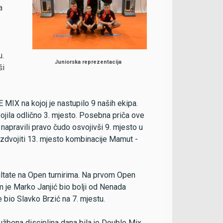
a
u.
Juniorska reprezentacija
ši
 MIX na kojoj je nastupilo 9 naših ekipa.
svojila odlično 3. mjesto. Posebna priča ove
 napravili pravo čudo osvojivši 9. mjesto u
 izdvojiti 13. mjesto kombinacije Mamut -
ultate na Open turnirima. Na prvom Open
m je Marko Janjić bio bolji od Nenada
 bio Slavko Brzić na 7. mjestu.
žbena disciplina dana bila je Double Mix.