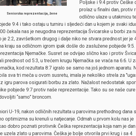
Poljske i 9:4 protiv Češke
prolaz u finalni dan, proti
Seniorska reprezentacija, žene
odlično ulaze u utakmicu 
jede 9:4 i tako ostaju u turniru i sljedeći dan u kojem je svaki 
:00 čekala nas je neugodna reprezentacija Švicarske u borbi za n
o je 2:2, završetkom drugog i dalje niko ne stvara prednost jer je
na kraju sa odličnom igrom ipak došle do zaslužene pobjede 9:5. U
prezentacija Njemačke. Susret se odvijao slično kao i protiv Švi
ali prednost od 5:3, u trećem krugu Njemačka se vraća na 6:6. U 
mačka, kod rezultata 8:7 igralo se samo na još jednom aparatu. N
ila sva tri meča u ovom susretu, imala je nekoliko strela za "ugas
z igru parova osigurati borbu za zlato. Nažalost nedostatak spor
ike pobjede 9:7 protiv naše reprezentacije. Tako su se naše cure
dovoljiti “samo” broncom.
niori U-19, nakon odličnih rezultata u parovima prethodnog dana 
no optimizma su krenuli u natjecanje. Odmah u prvom kolu nas je
kao dobro poznati protivnik Češka reprezentacija koja nam je dan
je uzela zlato u parovima. Češka je bolje otvorila prvi krug i sa 4