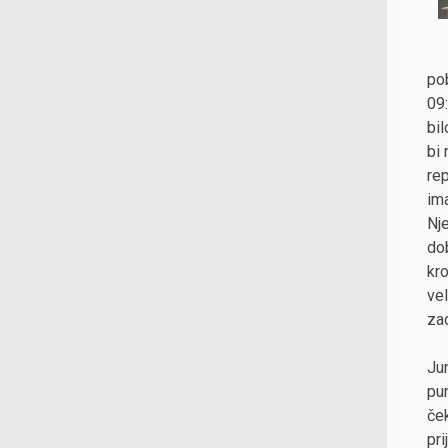
pob
09
bil
bi 
re
im
Nje
dob
kro
vel
za
Ju
pu
če
pri