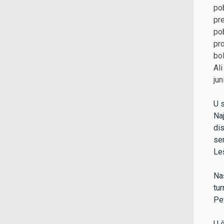
pob
pre
pob
pro
bol
Ali
jun
U s
Naj
dis
sen
Leš
Naš
tur
Pet
U č