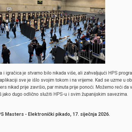
a i igračica je stvarno bilo nikada više, ali zahvaljujući HPS pro
aplikaciji sve je išlo svojim tokom i na vrijeme. Kad se uzme u obz
rs nikad prije završio, par minuta prije ponoći. Možemo reći da 
š jako dugo odlično služiti HPS-u i svim županijskim savezima.
PS Masters - Elektronički pikado, 17. siječnja 2026.