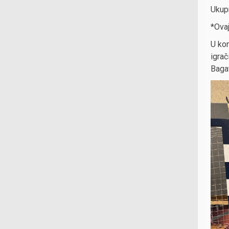
Ukup
*Ovaj
U kon
igrač
Bagat