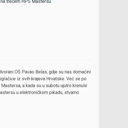
o na trećem HPS Mastersu.
dvorani OŠ Pavao Belas, gdje su nas domaćini
igračice iz svih krajeva Hrvatske. Već se po
S Mastersa, a kada su u subotu ujutro krenule
S Mastersu u elektroničkom pikadu, stvarno