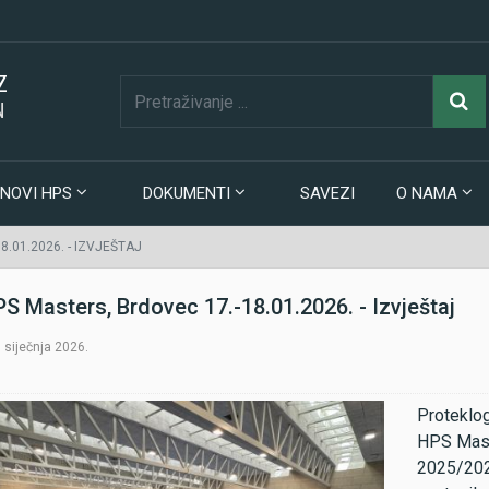
Z
N
NOVI HPS
DOKUMENTI
SAVEZI
O NAMA
.01.2026. - IZVJEŠTAJ
PS Masters, Brdovec 17.-18.01.2026. - Izvještaj
. siječnja 2026.
Proteklog
HPS Maste
2025/2026