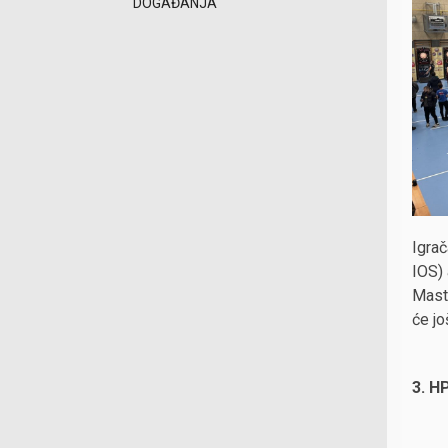
DOGAĐANJA
Igrač
IOS) 
Maste
će jo
3. H