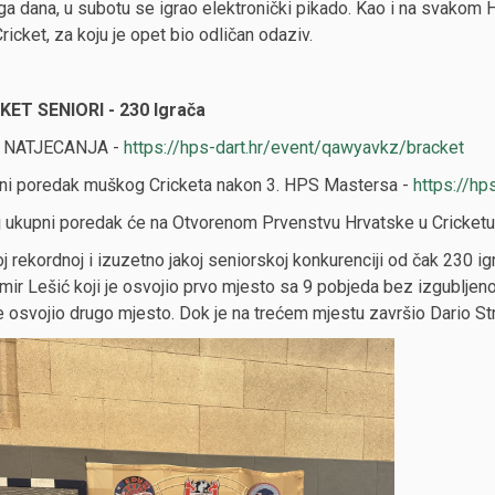
a dana, u subotu se igrao elektronički pikado. Kao i na svakom 
Cricket, za koju je opet bio odličan odaziv.
KET SENIORI - 230 Igrača
 NATJECANJA -
https://hps-dart.hr/event/qawyavkz/bracket
ni poredak muškog Cricketa nakon 3. HPS Mastersa -
https://hp
 ukupni poredak će na Otvorenom Prvenstvu Hrvatske u Cricketu od
j rekordnoj i izuzetno jakoj seniorskoj konkurenciji od čak 230 igr
mir Lešić koji je osvojio prvo mjesto sa 9 pobjeda bez izgubljenog
je osvojio drugo mjesto. Dok je na trećem mjestu završio Dario St