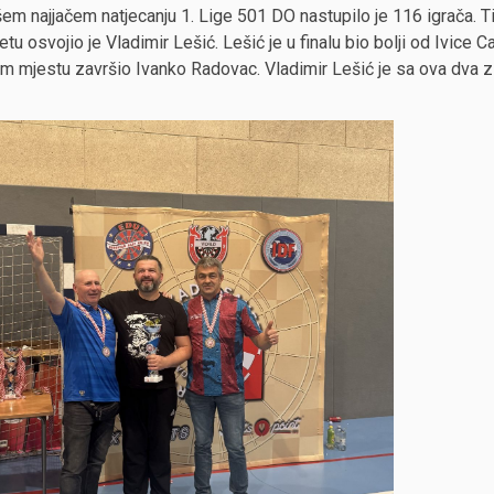
em najjačem natjecanju 1. Lige 501 DO nastupilo je 116 igrača. T
etu osvojio je Vladimir Lešić. Lešić je u finalu bio bolji od Ivice C
m mjestu završio Ivanko Radovac. Vladimir Lešić je sa ova dva 