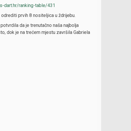
ps-dart.hr/ranking-table/431
rediti prvih 8 nositeljica u ždrijebu.
t potvrdila da je trenutačno naša najbolja
esto, dok je na trećem mjestu završila Gabriela