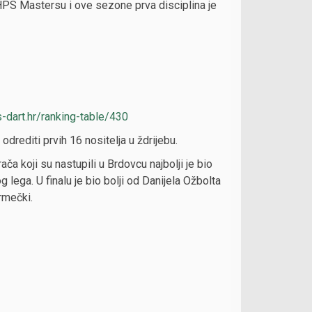
HPS Mastersu i ove sezone prva disciplina je
s-dart.hr/ranking-table/430
rediti prvih 16 nositelja u ždrijebu.
ača koji su nastupili u Brdovcu najbolji je bio
 lega. U finalu je bio bolji od Danijela Ožbolta
rmečki.