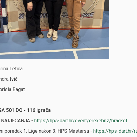
rina Letica
ndra Ivić
briela Bagat
IGA 501 DO - 116 igrača
 NATJECANJA -
https://hps-dart.hr/event/erexebnz/bracket
ni poredak 1. Lige nakon 3. HPS Mastersa -
https://hps-dart.hr/