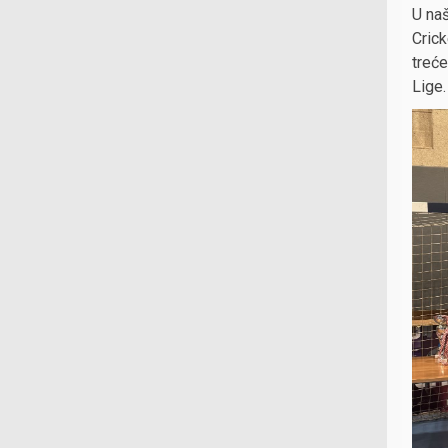
U naš
Crick
treće
Lige.