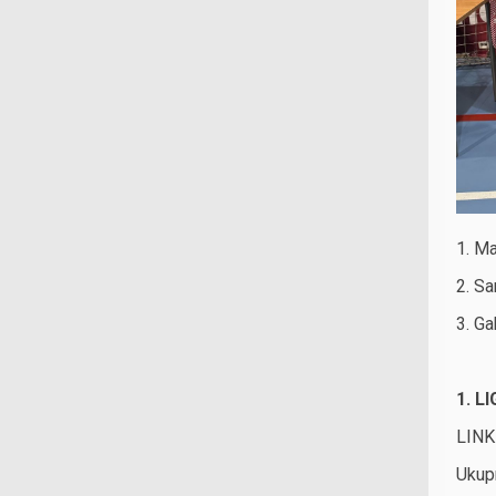
1. Ma
2. Sa
3. Ga
1. L
LINK
Ukup