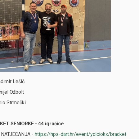
adimir Lešić
nijel Ožbolt
rio Strmečki
KET SENIORKE - 44 igračice
 NATJECANJA -
https://hps-dart.hr/event/yclciokx/bracket