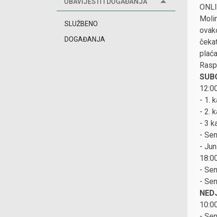
OBAVIJESTI I DOGAĐANJA
ONLIN
Molim
SLUŽBENO
ovako
DOGAĐANJA
čekat
plaća
Rasp
SUBO
12:00
- 1. 
- 2. 
- 3 k
- Se
- Jun
18:00
- Se
- Se
NEDJ
10:00
- Sen