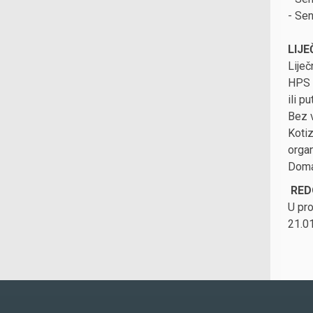
- Sen
LIJE
Liječ
HPS m
ili p
Bez 
Kotiz
organ
Doma
RED
U pro
21.01