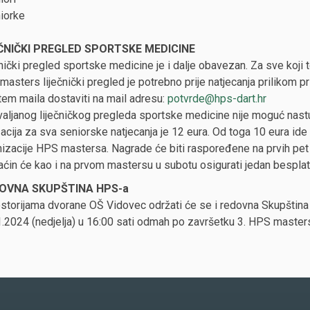
iorke
ČNIČKI PREGLED SPORTSKE MEDICINE
nički pregled sportske medicine je i dalje obavezan. Za sve koji to
asters liječnički pregled je potrebno prije natjecanja prilikom 
utem maila dostaviti na mail adresu:
potvrde@hps-dart.hr
valjanog liječničkog pregleda sportske medicine nije moguć nas
acija za sva seniorske natjecanja je 12 eura. Od toga 10 eura ide
izacije HPS mastersa. Nagrade će biti raspoređene na prvih pet 
ćin će kao i na prvom mastersu u subotu osigurati jedan besplat
OVNA SKUPŠTINA HPS-a
storijama dvorane OŠ Vidovec održati će se i redovna Skupština 
.2024 (nedjelja) u 16:00 sati odmah po završetku 3. HPS mastersa,