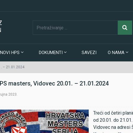
Z
N
NOVI HPS
DOKUMENTI
SAVEZI
O NAMA
. – 21.01.2024
HPS masters, Vidovec 20.01. – 21.01.2024
 rujna 2023.
Treći od četiri pla
od 20.01. do 21.01.
Vidovec na adresi Š