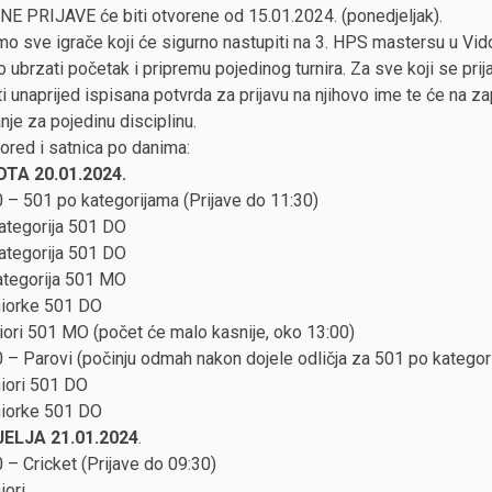
E PRIJAVE će biti otvorene od 15.01.2024. (ponedjeljak).
o sve igrače koji će sigurno nastupiti na 3. HPS mastersu u Vido
 ubrzati početak i pripremu pojedinog turnira. Za sve koji se pri
i unaprijed ispisana potvrda za prijavu na njihovo ime te će na z
nje za pojedinu disciplinu.
ored i satnica po danima:
TA 20.01.2024.
 – 501 po kategorijama (Prijave do 11:30)
kategorija 501 DO
kategorija 501 DO
ategorija 501 MO
niorke 501 DO
iori 501 MO (počet će malo kasnije, oko 13:00)
 – Parovi (počinju odmah nakon dojele odličja za 501 po kategor
niori 501 DO
niorke 501 DO
ELJA 21.01.2024
.
 – Cricket (Prijave do 09:30)
iori