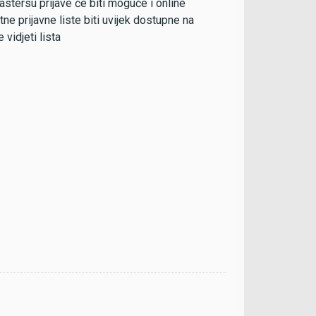
stersu prijave će biti moguće i online
tne prijavne liste biti uvijek dostupne na
 vidjeti lista