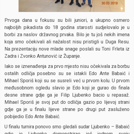
Prvoga dana u fokusu su bili juniori, a ukupno osmero
najboljih pikadista do 18 godina starosti sudjelovalo je u
borbi za naslov državnog prvaka. Bilo je tu još nekih imena
koja smo očekivali ali nažalost nisu pristigli u Duga Resu.
Na prezentaciju nove mlade snage poslali su Toni Frleta iz
Zadra i Zvonko Antunović iz Županje.
Iako se iznenađenja za prvo mjesto nisu očekivala za borbu
ostalih odličja posebno su se istakli Edo Ante Babaić i
Mihael Sporiš koji su se susreli već u prvom kolu. U prvom
međusobnom ogledu slavio je Edo koji je gurao do finala
desne strane gdje ga je Filip Ljubenko bacio u repasaž.
Mihael Sporiš je svoj put do odličja gazio po lijevoj strani
gdje ga je u finalu lijeve strane po drugi put zasluženo
pobijedio Edo Ante Babaić.
U finalu turnira ponovo smo gledali sudar Ljubenko – Babaić
gdje je Ljubenko demonstrirao još jednom svoju