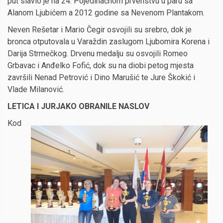
put slavio je na 24. Pojedinačnom prvenstvu u paru sa
Alanom Ljubićem a 2012 godine sa Nevenom Plantakom.
Neven Rešetar i Mario Čegir osvojili su srebro, dok je
bronca otputovala u Varaždin zaslugom Ljubomira Korena i
Darija Strmečkog. Drvenu medalju su osvojili Romeo
Grbavac i Anđelko Fofić, dok su na diobi petog mjesta
završili Nenad Petrović i Dino Marušić te Jure Škokić i
Vlade Milanović.
LETICA I JURJAKO OBRANILE NASLOV
Kod