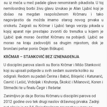
su iz meča u meč padale glave renomiranih pikadista. U toj
nemilosrdnoj borbi živu glavu izvukao je Alan Ljubić koji je
došao na megdan raspoloženom Krčmaru i tako
nagovijestio da možda imamo starog novog prvaka u
cricketu. Zaigrali su Krčmar i Ljubić tango verziju pikada u
kojoj aparat nije prestajao zvoniti do trenutka u kojem je
Ljubić ipak morao čestitat Krčmaru na pobijedi. Ljubić se
morao na kraju zadovoljiti sa drugim mjestom, dok je
brončani pehar ponio Dejan Biškupić.
KRČMAR – STANKOVIĆ BEZ IZNENAĐENJA
U disciplini parova slavili su Boris Krčmar i Mišo Stanković
koji su upisali pobjede u svih sedam susreta koliko su
odigrali. Redom su padali Čerina i Babić, Bilojelić i Katunarić,
Cavrić i Lešić, Vrdoljak i Kruhonja, Škokić i Milanović, Koren i
Strmečki te u finalu Čegir i Rešetar.
Zanimljivo je da je Borisu Krčmaru u disciplini parova od
2012 godine ovo tek drugi naslov državnog prvaka. Zadnji