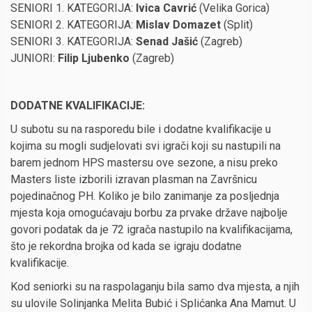
SENIORI 1. KATEGORIJA:
Ivica Cavrić
(Velika Gorica)
SENIORI 2. KATEGORIJA:
Mislav Domazet
(Split)
SENIORI 3. KATEGORIJA:
Senad Jašić
(Zagreb)
JUNIORI:
Filip Ljubenko
(Zagreb)
DODATNE KVALIFIKACIJE:
U subotu su na rasporedu bile i dodatne kvalifikacije u
kojima su mogli sudjelovati svi igrači koji su nastupili na
barem jednom HPS mastersu ove sezone, a nisu preko
Masters liste izborili izravan plasman na Završnicu
pojedinačnog PH. Koliko je bilo zanimanje za posljednja
mjesta koja omogućavaju borbu za prvake države najbolje
govori podatak da je 72 igrača nastupilo na kvalifikacijama,
što je rekordna brojka od kada se igraju dodatne
kvalifikacije.
Kod seniorki su na raspolaganju bila samo dva mjesta, a njih
su ulovile Solinjanka Melita Bubić i Splićanka Ana Mamut. U