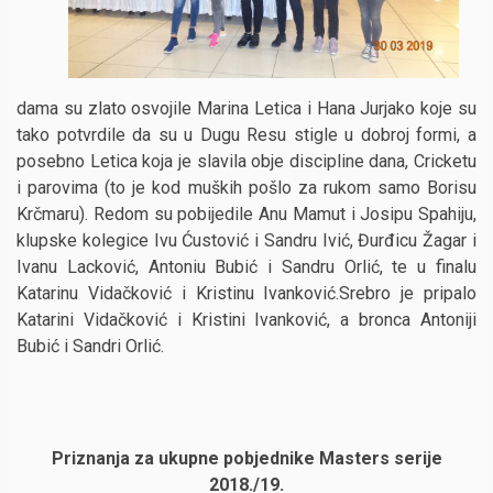
dama su zlato osvojile Marina Letica i Hana Jurjako koje su
tako potvrdile da su u Dugu Resu stigle u dobroj formi, a
posebno Letica koja je slavila obje discipline dana, Cricketu
i parovima (to je kod muških pošlo za rukom samo Borisu
Krčmaru). Redom su pobijedile Anu Mamut i Josipu Spahiju,
klupske kolegice Ivu Ćustović i Sandru Ivić, Đurđicu Žagar i
Ivanu Lacković, Antoniu Bubić i Sandru Orlić, te u finalu
Katarinu Vidačković i Kristinu Ivanković.Srebro je pripalo
Katarini Vidačković i Kristini Ivanković, a bronca Antoniji
Bubić i Sandri Orlić.
Priznanja za ukupne pobjednike Masters serije
2018./19.