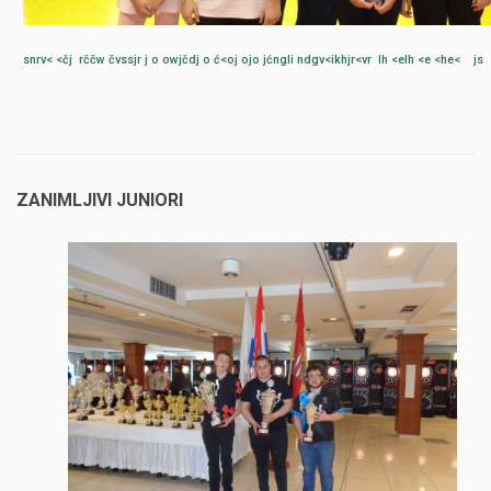
snrv< <čj rččw čvssjr j o owjčdj o ć<oj ojo jćngli ndgv<ikhjr<vr lh <elh <e <he< js
ZANIMLJIVI JUNIORI