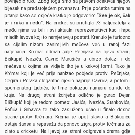
povrijedio ruku. Zbog toga smo sa pravom očekivali njegov
bljesak na predstojećem prvenstvu. Prije početka turnira na
pitanje kako se osjeća kratko je odgovorio:
“Sve je ok, čak
je i ruka u redu”.
Na cricket su pristigla 73 natjecatelja a
među njima su bili i svi aktualni reprezentativci kao i hrpa
mladih lavova koji to namjeravaju postati. Krenulo je furiozno
sa cijelim nizom zanimljivih mečeva već u ranoj fazi
natjecanja. Krčmar odmah šalje Pečnjaka na lijevu stranu,
Biškupić Ivezića, Cavrić Marušića a ubrzo dolazi i do
mečeva u kojima se vidjelo tko je u kakvoj formi. Tako je
Krčmar koji je već prije nanizao pobjede protiv: Pečnjaka,
Čegira i Peraka elegantno riješio najprije Cavrića, a potom i
spomenutog Ljubića, te time pokazao namjeru da ide do
kraja. Na drugoj strani ždrijeba odlično je gurao Dejan
Biškupić koji je redom pomeo: Jašića, Ivezića, Stankovića,
Fofića i Grbavca te tako zasluženo ušao u finale desne
strane protiv Krčmara. Krčmar je opet slavio a Biškupiću
ostaje šansa u repasažu da ponovo zigra protiv Krčmara za
zlato u cricketu. Na lijevoj se strani odigravala drama gdje