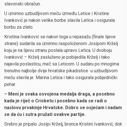
slavonski obračun.
U iznimno uzbudljivom meču između Letice i Kristine
Ivanković je nakon velike borbe slavila Letica i osigurala
borbu za zlato.
Kristina Ivanković se nakon toga u repasažu (finale lijeve
strane) sudarila sa iznimno raspoloženom Josipom Krželj
koju je na lijevu stranu poslala upravo Letica. U dvoboju
Ivanković – Krželj zasluženo je pobijedila Krželj i tako
najavila poslasticu, meč sa Leticom. U sudaru po mnogima
trenutno najbolje dvije hrvatske pikadistice u uzbudljivom
meču slavila je Marina Letica i tako osigurala pobjednički
pehar.
– Meni je svaka osvojena medalja draga, a posebno
kada je riječ o Cricketu i posebno kada se radi o
naslovu prvakinje Hrvatske. Dobro se osjećam i nadam
se da ću i sutra pružati ovakve partije.
Srebro je pripalo Josipi Krželj, bronca Kristini Ivanković, dok