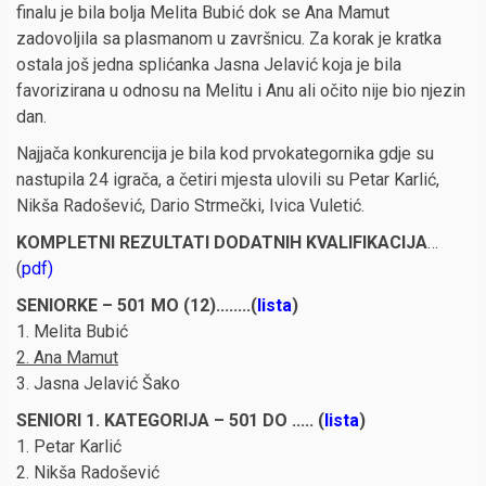
finalu je bila bolja Melita Bubić dok se Ana Mamut
zadovoljila sa plasmanom u završnicu. Za korak je kratka
ostala još jedna splićanka Jasna Jelavić koja je bila
favorizirana u odnosu na Melitu i Anu ali očito nije bio njezin
dan.
Najjača konkurencija je bila kod prvokategornika gdje su
nastupila 24 igrača, a četiri mjesta ulovili su Petar Karlić,
Nikša Radošević, Dario Strmečki, Ivica Vuletić.
KOMPLETNI REZULTATI DODATNIH KVALIFIKACIJA
…
(
pdf
)
SENIORKE – 501 MO (12)........(
lista
)
1. Melita Bubić
2. Ana Mamut
3. Jasna Jelavić Šako
SENIORI 1. KATEGORIJA – 501 DO ..... (
lista
)
1. Petar Karlić
2. Nikša Radošević