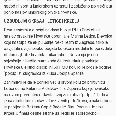
nedodirljivost u juniorskom uzrastu i zasluženo po treći put
ponio naslov juniorskog prvaka hrvatske.
UZBUDLJIVI OKRŠAJI LETICE I KRŽELJ
Prva seniorska disciplina dana bilo je PH u Cricketu, a
naslov prvakinje Hrvatske obranila je Marina Letica. Djevojka
koja nastupa za ekipu Janje Next Team iz Zagreba, tako je
osvježila svoju ionako bogatu kolekciju medalja te opravdala
status najbolje hrvatske pikadistice. No za nju je ono
najvažnije slijedilo sutra kada će loviti titulu prvakinje
Hrvatske u elitnoj disciplini 501 MO koju joj je prošle godine
“pokupila” suigračica iz kluba Josipa Spahija.
Zanimljivo je da je ždrijeb već u prvom kolu za protivnicu
Letici donio Katarinu Vidačković iz Županje koja je svakako
na ovom prvenstvu ostavila svoj zanimljivi “potpis”. Letica
je na startu turnira slavila bez većih poteškoća, a nakon toga
je pobijedila Boženu Copić Bačelić, Rinu Radun i Josipu
Krželj. U finalu desne strane uslijedio je zagrebačko -