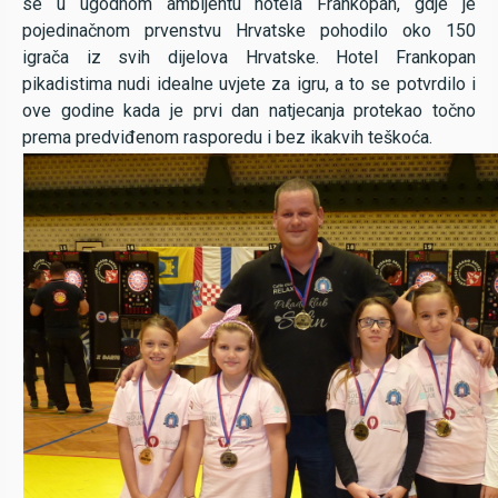
se u ugodnom ambijentu hotela Frankopan, gdje je
pojedinačnom prvenstvu Hrvatske pohodilo oko 150
igrača iz svih dijelova Hrvatske. Hotel Frankopan
pikadistima nudi idealne uvjete za igru, a to se potvrdilo i
ove godine kada je prvi dan natjecanja protekao točno
prema predviđenom rasporedu i bez ikakvih teškoća.