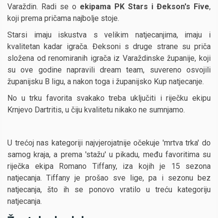
Varaždin. Radi se o
ekipama PK Stars i Đekson's Five
,
koji prema pričama najbolje stoje.
Starsi imaju iskustva s velikim natjecanjima, imaju i
kvalitetan kadar igrača. Đeksoni s druge strane su priča
složena od renomiranih igrača iz Varaždinske županije, koji
su ove godine napravili dream team, suvereno osvojili
županijsku B ligu, a nakon toga i županijsko Kup natjecanje.
No u trku favorita svakako treba uključiti i riječku ekipu
Krnjevo Dartritis, u čiju kvalitetu nikako ne sumnjamo.
U trećoj nas kategoriji najvjerojatnije očekuje 'mrtva trka' do
samog kraja, a prema 'stažu' u pikadu, među favoritima su
riječka ekipa Romano Tiffany, iza kojih je 15 sezona
natjecanja. Tiffany je prošao sve lige, pa i sezonu bez
natjecanja, što ih se ponovo vratilo u treću kategoriju
natjecanja.