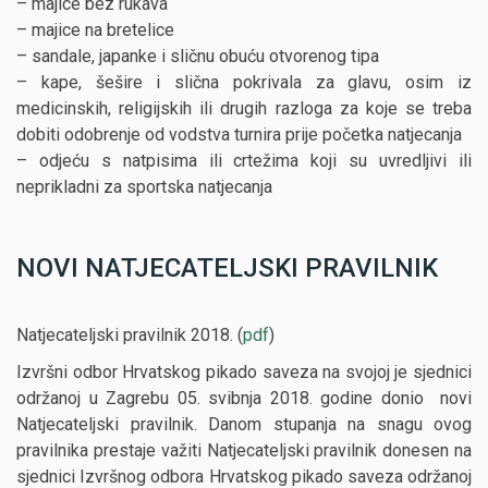
– majice bez rukava
– majice na bretelice
– sandale, japanke i sličnu obuću otvorenog tipa
– kape, šešire i slična pokrivala za glavu, osim iz
medicinskih, religijskih ili drugih razloga za koje se treba
dobiti odobrenje od vodstva turnira prije početka natjecanja
– odjeću s natpisima ili crtežima koji su uvredljivi ili
neprikladni za sportska natjecanja
NOVI NATJECATELJSKI PRAVILNIK
Natjecateljski pravilnik 2018. (
pdf
)
Izvršni odbor Hrvatskog pikado saveza na svojoj je sjednici
održanoj u Zagrebu 05. svibnja 2018. godine donio novi
Natjecateljski pravilnik. Danom stupanja na snagu ovog
pravilnika prestaje važiti Natjecateljski pravilnik donesen na
sjednici Izvršnog odbora Hrvatskog pikado saveza održanoj