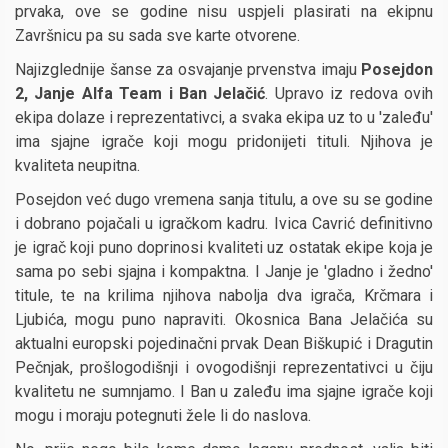
prvaka, ove se godine nisu uspjeli plasirati na ekipnu
Završnicu pa su sada sve karte otvorene.
Najizglednije šanse za osvajanje prvenstva imaju
Posejdon
2, Janje Alfa Team i Ban Jelačić
. Upravo iz redova ovih
ekipa dolaze i reprezentativci, a svaka ekipa uz to u 'zaleđu'
ima sjajne igrače koji mogu pridonijeti tituli. Njihova je
kvaliteta neupitna.
Posejdon već dugo vremena sanja titulu, a ove su se godine
i dobrano pojačali u igračkom kadru. Ivica Cavrić definitivno
je igrač koji puno doprinosi kvaliteti uz ostatak ekipe koja je
sama po sebi sjajna i kompaktna. I Janje je 'gladno i žedno'
titule, te na krilima njihova nabolja dva igrača, Krčmara i
Ljubića, mogu puno napraviti. Okosnica Bana Jelačića su
aktualni europski pojedinačni prvak Dean Biškupić i Dragutin
Pečnjak, prošlogodišnji i ovogodišnji reprezentativci u čiju
kvalitetu ne sumnjamo. I Ban u zaleđu ima sjajne igrače koji
mogu i moraju potegnuti žele li do naslova.