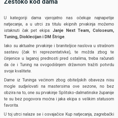
Žestoko kod dama
U kategoriji dama vjerojatno nas očekuje najnapetije
natjecanje, a u utrci za titulu ekipnih prvakinja možemo
istaknuti čak pet ekipa:
Janje Next Team, Coloseum,
Tuning, Dioklecijan i DM Štrige
.
Iako su aktualne prvakinje i braniteljice naslova u strašnom
sastavu (čak tri reprezentativke), te možda zbog te
činjenice u laganoj prednosti pred ostalima, treba računati
da će i Tuning na ovogodišnjem državnom tražiti potvrdu
svoje kvalitete.
Dame iz Tuninga većinom zbog obiteljskih obaveza nisu
mogle sudjelovati na mastersima ove sezone, no bez
obzira na to, one su prvakinje Splitsko-dalmatinske županije
te su bez pogovora moćna i jaka ekipa s velikim statusom
favorita.
U toj utrci nalaze se i osvajačice Kup natjecanja, zagrebački