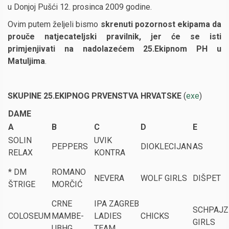
u Donjoj Pušći 12. prosinca 2009 godine.
Ovim putem željeli bismo
skrenuti pozornost ekipama da
prouče natjecateljski pravilnik, jer će se isti
primjenjivati na nadolazećem 25.Ekipnom PH u
Matuljima
.
SKUPINE 25.EKIPNOG PRVENSTVA HRVATSKE
(
exe
)
DAME
A
B
C
D
E
SOLIN
UVIK
PEPPERS
DIOKLECIJAN
AS
RELAX
KONTRA
* DM
ROMANO
NEVERA
WOLF GIRLS
DIŠPET
ŠTRIGE
MORČIĆ
CRNE
IPA ZAGREB
SCHPAJZ
COLOSEUM
MAMBE-
LADIES
CHICKS
GIRLS
UBHG
TEAM