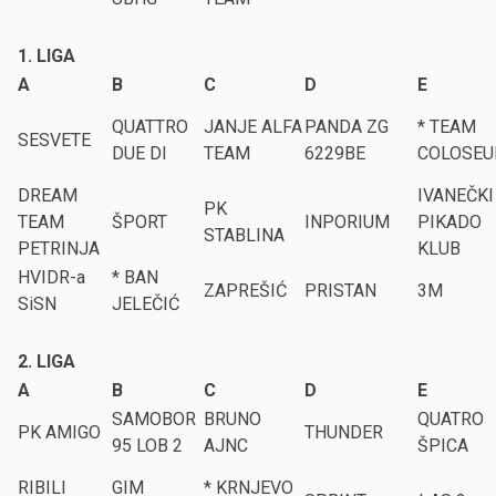
1. LIGA
A
B
C
D
E
QUATTRO
JANJE ALFA
PANDA ZG
* TEAM
SESVETE
DUE DI
TEAM
6229BE
COLOSE
DREAM
IVANEČKI
PK
TEAM
ŠPORT
INPORIUM
PIKADO
STABLINA
PETRINJA
KLUB
HVIDR-a
* BAN
ZAPREŠIĆ
PRISTAN
3M
SiSN
JELEČIĆ
2. LIGA
A
B
C
D
E
SAMOBOR
BRUNO
QUATRO
PK AMIGO
THUNDER
95 LOB 2
AJNC
ŠPICA
RIBILI
GIM
* KRNJEVO