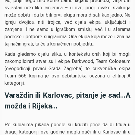
No, prije nego bilo kome damo laganu prednost, valja biti
svjestan nekoliko činjenica – u ovoj priči, svako svakoga
može dobiti i da bi bili prvi, ekipa mora disati kao jedno. Ne
igraju dvojica, niti trojica, već cijela ekipa, uključujući i
zamjene. I ne samo u igračkom smislu, već i u sferama
podrške i potpore suigračima. Ona ekipa koja može i zna na
taj način igrati, ta će u konačnici i pobjediti...
Kada gledamo cijelu sliku, u kontekstu onih koji bi mogli
zakomplicirati stvar su i ekipe Darkwood, Team Coloseum
(ovogodišnji prvaci Grada Zagreba) te crikvenička ekipa
Team 666 kojima je ovo debitantska sezona u elitnoj A
kategoriji.
Varaždin ili Karlovac, pitanje je sad...A
možda i Rijeka...
Po kuloarima pikada počele su kružiti priče da bi titula u
drugoj kategoriji ove godine mogla otići ili u Karlovac ili u