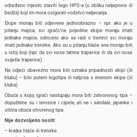
određeno mjesto staviti logo HPS-a (u obliku naljepnice ili
bedža) koji im mora osigurati vodstvo natjecanja.
Ekipe moraju biti odjevene jednoobrazno – npr. ako je u
pitanju majica, svi igrači/ce pojedine ekipe moraju imati
jednake majice, odnosno ako se radi o trenirci svi moraju
imati jednake trenirke. Ako su u pitanju hlače one moraju biti
u istoj boji (npr. da svi nose tamne traperice ili da svi nose
svijetle traperice).
Na odjeći obavezno mora biti oznaka pripadnosti ekipi (ili
klubu) – bilo putem logotipa ili natpisa s imenom ekipe (ili
kluba)
Obuća u kojoj igrači nastupaju mora biti zatvorenog tipa –
dopuštene su i tenisice i cipele, ali ne i sandale, japanke i
slična obuća otvorenog tipa
Nije dozvoljeno nositi:
– kratke hlače ili trenirke