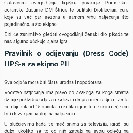
Coloseum, ovogodišnje ligaške prvakinje Primorsko-
goranske županije DM Štrige te splitski Dioklecijan, cure
koje su već par sezona u samom vrhu natjecanja što
pojedinačno, a što ekipno.
Biti će zanimljivo gledati ovogodišnji ženski dio pikada te
nas sigurno očekuje sjajna igra.
Pravilnik o odijevanju (Dress Code)
HPS-a za ekipno PH
Sva odjeća mora biti čista, uredna i nepoderana.
Vodstvo natjecanja ima pravo od svakoga za koga smatra
da nije prikladno odjeven zatražiti da promijeni odjeću. Za to
se daje rok od 15 minuta, a ukoliko igrač to ne učini neće mu
biti dozvoljen nastup na natjecanju.
U slučajevima kada se meč snima za televiziju, igrači su
dužni ukoliko se to od njih zatraži na svoju odjeću na