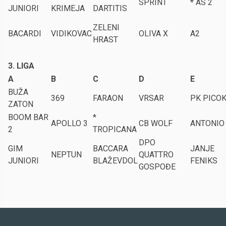
SPRINT
* AS 2
JUNIORI
KRIMEJA
DARTITIS
ZELENI
BACARDI
VIDIKOVAC
OLIVA X
A2
HRAST
3. LIGA
A
B
C
D
E
BUŽA
369
FARAON
VRSAR
PK PICO
ZATON
BOOM BAR
*
APOLLO 3
CB WOLF
ANTONIO
2
TROPICANA
DPO
GIM
BACCARA
JANJE
NEPTUN
QUATTRO
JUNIORI
BLAŽEVDOL
FENIKS
GOSPOĐE