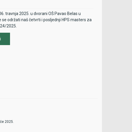
06. travnja 2025. u dvorani OŠ Pavao Belas u
 se održati naš četvrti i posljednji HPS masters za
24/2025.
i
ers lista 1. Lige je pomaknuta za 7
jska prvaka (PSBPŽ, PSGZ, PSŠKŽ)
ače 2025.
atijaščić (županijski prvak PSKŽ) otkazao