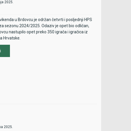
nja 2025.
ca - 4 grupe po 4 igračice
vikenda u Brdovcu je održan četvrti i posljednji HPS
a sezonu 2024/2025. Odaziv je opet bio odličan,
ovcu nastupilo opet preko 350 igrača i igračica iz
va Hrvatske.
i
ka 2025.