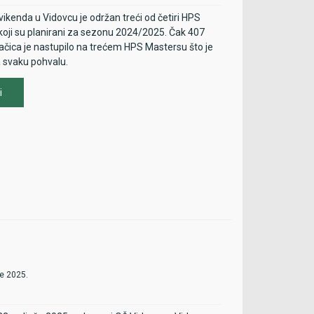
vikenda u Vidovcu je održan treći od četiri HPS
oji su planirani za sezonu 2024/2025. Čak 407
rske županije nije održao županijsku završnicu
gračica je nastupilo na trećem HPS Mastersu što je
ešetar (HPS Masters lista) otkazao nastup
 svaku pohvalu.
olić (HPS Masters lista) otkazao nastup
i
ers lista 2. Lige je pomaknuta za 7
jska prvaka (PSGZ, PSSDŽ, PSŠKŽ,PSVŽ)
ilić (županijski prvak PSKŽ) otkazao nastup
rske županije nije održao županijsku završnicu
elivan (HPS Masters lista) suspendiran od
če 2025.
ers lista 3. Lige je pomaknuta za 3