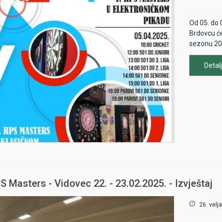
Od 05. do 
Brdovcu će
sezonu 20
Detalj
HPS Mast
S Masters - Vidovec 22. - 23.02.2025. - Izvještaj
mjesta:
3 župani
26. velj
- Damir M