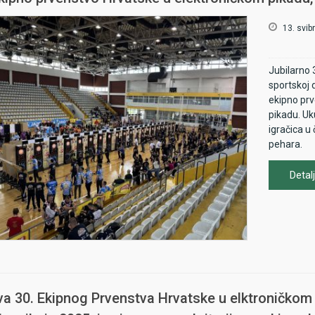
17:00 Kv
13. svib
- pravo n
barem na 
Jubilarno 
HPS Mast
sportskoj 
ekipno prv
- četiri 
pikadu. Uk
ostvariti
igračica u 
seniorki 
pehara.
PH
Detalj
- nakon kv
Pojedina
19:00 Ot
- na Otv
sudjelovat
va 30. Ekipnog Prvenstva Hrvatske u elktroničkom
16 nositel