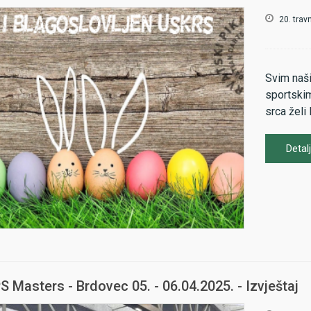
-
https://
20. trav
Seniorke 
-
https://
Svim naši
sportskim
14:00 Ot
srca želi
- prvih 8
juniore će
Detalj
Juniori u
dart.hr/r
16:00 Po
elektron
Seniori:
S Masters - Brdovec 05. - 06.04.2025. - Izvještaj
32 igrača