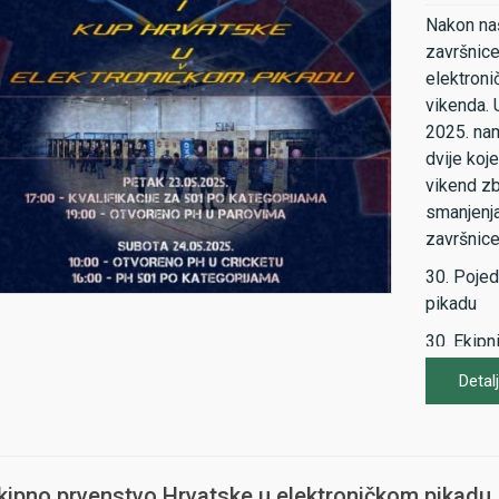
Nakon na
završnice
elektron
vikenda. 
2025. nam
dvije koj
vikend zb
smanjenja
završnice,
30. Pojed
pikadu
30. Ekipn
Raspored 
Detalj
Petak, 23
Ekipno prvenstvo Hrvatske u elektroničkom pikadu,