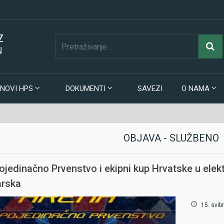
Z
N
NOVI HPS
DOKUMENTI
SAVEZI
O NAMA
OBJAVA - SLUŽBENO
ojedinačno Prvenstvo i ekipni kup Hrvatske u elek
rska
15. svib