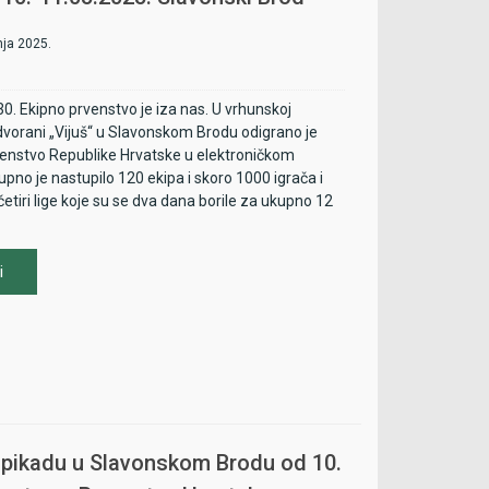
alifikacije za 501 po kategorijama
nja 2025.
astupa imaju samo igrači koji su nastupili
jednoj disciplini na jednom od četiri održana
30. Ekipno prvenstvo je iza nas. U vrhunskoj
ersa u ovoj sezoni
dvorani „Vijuš“ u Slavonskom Brodu odigrano je
enstvo Republike Hrvatske u elektroničkom
prvoplasirana igrača iz svake kategorije će
upno je nastupilo 120 ekipa i skoro 1000 igrača i
 plasman na pojedinačno PH, dok će kod
četiri lige koje su se dva dana borile za ukupno 12
najbolje dvije izboriti plasman na pojedinačno
i
alifikacija će biti napravljen ždrijeb 30.
čnog Prvenstva Hrvatske
voreno prvenstvo Hrvatske u Parovima
orenom prvenstvu Hrvatske u Parovima mogu
i svi registrirani HPS igrači i igračice, a prvih
 pikadu u Slavonskom Brodu od 10.
ja (Seniori) i 8 nositeljica (Seniorke) u