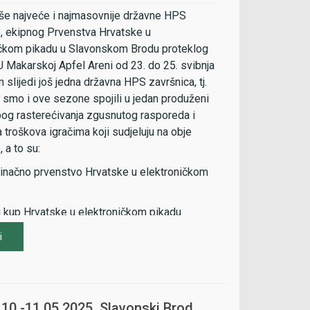
še najveće i najmasovnije državne HPS
, ekipnog Prvenstva Hrvatske u
ičkom pikadu u Slavonskom Brodu proteklog
U Makarskoj Apfel Areni od 23. do 25. svibnja
 slijedi još jedna državna HPS završnica, tj.
e smo i ove sezone spojili u jedan produženi
og rasterećivanja zgusnutog rasporeda i
 troškova igračima koji sudjeluju na obje
 a to su:
inačno prvenstvo Hrvatske u elektroničkom
i kup Hrvatske u elektroničkom pikadu
i satnica po danima:
i
. svibnja 2025.
 10.-11.05.2025. Slavonski Brod