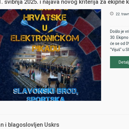
ždrijebu 
. svibnja 2025. i najava novog kriterija za ekipne
Masters l
22. trav
Seniori P
dart.hr/r
Došlo je v
Seniorke
30. Ekipno
-
https://
će se od 0
"Vijuš" u 
Subota, 2
Detalj
10:00 Ot
- na Otv
sudjelovat
16 nositel
ždrijebu 
Masters l
n i blagoslovljen Uskrs
Seniori C