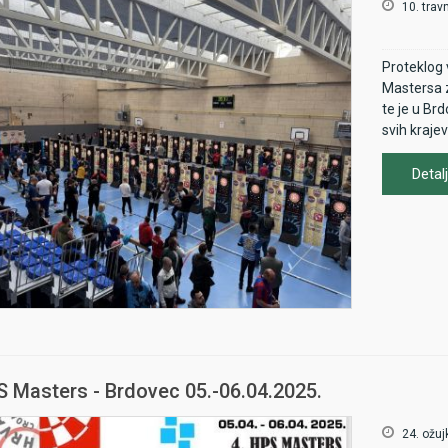
Seniorke:
10. trav
16 igrači
Proteklog 
Mastersa z
te je u Brd
svih kraje
Detalj
S Masters - Brdovec 05.-06.04.2025.
24. ožuj