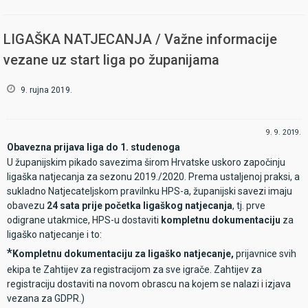
tri tjedna da se
dovedu u
formu jer za
LIGAŠKA NATJECANJA / Važne informacije
točno tri tjedna
vezane uz start liga po županijama
HPS, uz
suorganizaciju
9. rujna 2019.
PS Splitsko-dalmatinske županije, organizira 1. masters iz serije
HPS-a u elektronskom pikadu, u sezoni 2019./2020.
Natjecanje će se održati u subotu 28. Rujna, u Solinu, u sportskoj
9. 9. 2019.
dvorani Arapovac na adresi Hrvatskih branitelja 12.
Obavezna prijava liga do 1. studenoga
Po ustaljenom običaju kreće se s cricketom, nastavlja sa
U županijskim pikado savezima širom Hrvatske uskoro započinju
pojedinačnim disciplinama 501 po kategorijama (A kategorija - 501
ligaška natjecanja za sezonu 2019./2020. Prema ustaljenoj praksi, a
double out, B kategorija i dame - 501 master out, C kategorija i
sukladno Natjecateljskom pravilnku HPS-a, županijski savezi imaju
juniori - 501 single out, te na kraju parovima - 501 master out).
obavezu
24 sata prije početka ligaškog natjecanja
, tj. prve
Hrvatski pikado savez želi svima dobru igru i mnogo sportske sreće.
odigrane utakmice, HPS-u dostaviti
kompletnu dokumentaciju
za
Podsjećamo još jednom da je uvjet za nastup u kvalifikacijama za
ligaško natjecanje i to:
Pojedinačno državno PH 21. - 22. ožujka 2020. barem jedan odigrani
*
Kompletnu dokumentaciju za ligaško natjecanje,
prijavnice svih
masters.
ekipa te Zahtijev za registracijom za sve igrače. Zahtijev za
registraciju dostaviti na novom obrascu na kojem se nalazi i izjava
vezana za GDPR.)