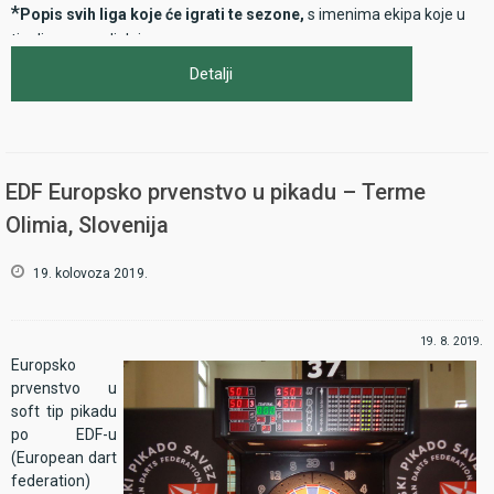
*
Popis svih liga koje će igrati te sezone,
s imenima ekipa koje u
tim ligama sudjeluju
*
Kompletan raspored natjecanja,
s datumima odigravanja kola i
Detalji
parovima za svako kolo
*
Sustav doigravanja u svim ligama,
koji će se primjenjivati te
sezone, kao i broj ekipa koje prelaze u viši odnosno ispadaju u niži
rang natjecanja te jasno definirane kriterije kako se popunjavaju lige
EDF Europsko prvenstvo u pikadu – Terme
u višem rangu (prema poretku na tablici nakon regularnog dijela ili
nakon doigravanja)
Olimia, Slovenija
*
Dokaz da su podmirene sve financijske obaveze prema HPS.
19. kolovoza 2019.
19. 8. 2019.
Europsko
prvenstvo u
soft tip pikadu
po EDF-u
(European dart
federation)