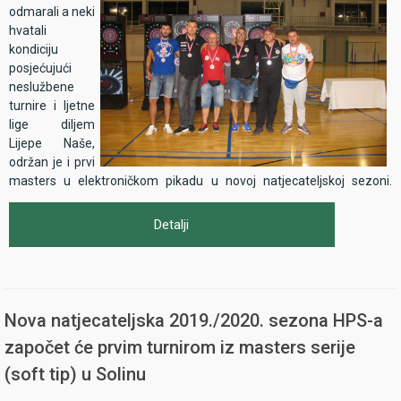
odmarali a neki
hvatali
kondiciju
posjećujući
neslužbene
turnire i ljetne
lige diljem
Lijepe Naše,
održan je i prvi
masters u elektroničkom pikadu u novoj natjecateljskoj sezoni.
Natjecanje se održavalo u subotu 28. rujna u Solinu, u sportskoj
dvorani Arapovac, na adresi Hrvatskih branitelja 12.
Detalji
CRICKET
Po običaju, krenulo se s disciplinom cricket za seniore i seniorke a,
potom i turnirom 501 s.o. za juniore. Lijepo vrijeme i želja za što
boljim startom sezone privukli su 94 natjecatelja kod seniora, te 21
natjecateljicu kod dama.
Nova natjecateljska 2019./2020. sezona HPS-a
započet će prvim turnirom iz masters serije
(soft tip) u Solinu