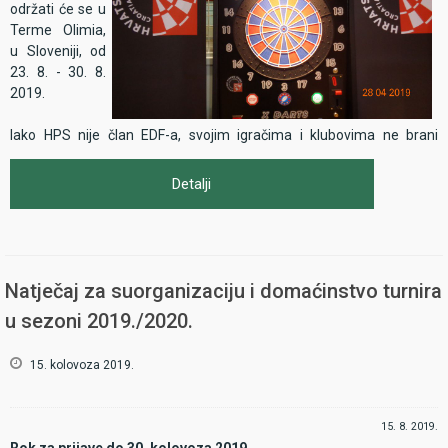
održati će se u
Terme Olimia,
u Sloveniji, od
23. 8. - 30. 8.
2019.
Iako HPS nije član EDF-a, svojim igračima i klubovima ne brani
nastup na istom, već naprotiv - podržava i poziva na što brojniji
nastup svih hrvatskih predstavnika, pojedinaca kao i klubova.
Detalji
Hrvatska će imati, kao i nekoliko proteklih godina, svoje ekipe u
muškoj i ženskoj nacionalnoj ekipnoj konkurenciji. Te ekipe okupljaju
neslužbeni izbornici: Tanja Perić za dame, te Željko Grubišić za
muške.
Natječaj za suorganizaciju i domaćinstvo turnira
u sezoni 2019./2020.
15. kolovoza 2019.
15. 8. 2019.
Rok za prijave do 30. kolovoza 2019.