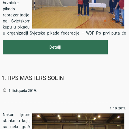
hrvatske
pikado
reprezentacije
na Svjetskom
kupu u pikadu,
u organizaciji Svjetske pikado federacije – WDF. Po prvi puta će
hrvatska reprezentacija odmjeriti snage s najjačim
reprezentacijama svijeta, u svom prvom nastupu borba u skupini
Detalji
započinje protiv jakih i neugodnih Rusa nakon čega nas čeka okršaj
s aktualnim prvacima svijeta, Australijom.
Svjetski kup u pikadu započinje u ponedjeljak 7 .10. 2019. kada će se
održati generalna skupština Svjetske pikado federacije, a gdje će po
1. HPS MASTERS SOLIN
prvi puta biti predstavljena Hrvatska. U večernjem terminu istoga
dana je službena ceremonija otvorenja Svjetskoga kupa.
1. listopada 2019.
U utorak 8. 10. 2019. na rasporedu je pojedinačno natjecanje u
disciplini 501 DO, KO sistem. U konkurenciji 210 natjecatelja susreti
naših reprezentativaca su sljedeći:
1. 10. 2019.
Nakon ljetne
stanke u kojoj
su neki igrači