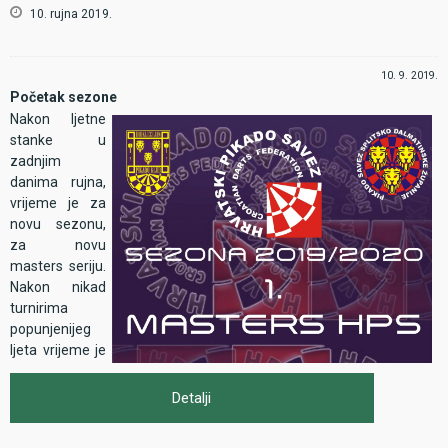
10. rujna 2019.
10. 9. 2019.
Početak sezone
Nakon ljetne
stanke u
zadnjim
danima rujna,
vrijeme je za
novu sezonu,
za novu
masters seriju.
Nakon nikad
turnirima
popunjenijeg
ljeta vrijeme je
da se vidi tko je
redovito
Detalji
trenirao. Oni
koji nisu, imaju