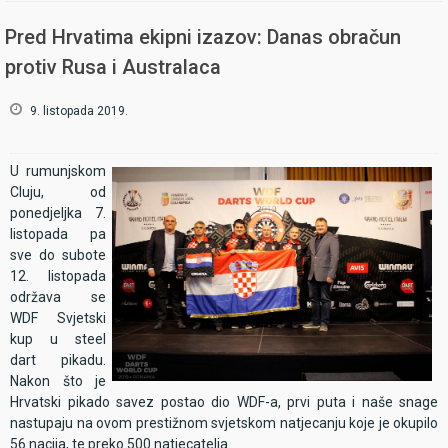
Već u ponedjeljak na rasporedu je bila Generalna skupština WDF-a
na kojoj je jedna od točaka dnevnog reda bila i točka: „Prijem novih
Pred Hrvatima ekipni izazov: Danas obračun
članova“. Kako smo već i pisali na ovim stranicama, HPS je tijekom
protiv Rusa i Australaca
prošle i u toku ove godine snažno lobirao i ispunjavao sve preduvjete
kako bi mogli pokucati na vrata te prestižne pikado asocijacije.
9. listopada 2019.
Službeni dokument o prijemu u pridruženo članstvo HPS je zaprimio
30. 1. 2019. godine. Taj dokument bio nam je dodatni vjetar u leđa
kod ispunjavanja aplikacija za punopravno članstvo, tako da smo od
U rumunjskom
ove skupštine s pravom očekivali pozitivne odgovore.
Cluju, od
ponedjeljka 7.
listopada pa
sve do subote
12. listopada
održava se
WDF Svjetski
kup u steel
dart pikadu.
Nakon što je
Hrvatski pikado savez postao dio WDF-a, prvi puta i naše snage
nastupaju na ovom prestižnom svjetskom natjecanju koje je okupilo
56 nacija, te preko 500 natjecatelja.