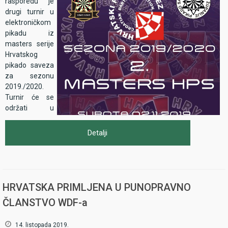
rasporedu je
drugi turnir u
elektroničkom
pikadu iz
masters serije
Hrvatskog
pikado saveza
za sezonu
2019./2020.
Turnir će se
održati u
hotelu
Frankopan u
Detalji
Dugoj Resi.
Suorganizator
turnira je
Pikado savez
Karlovačke
HRVATSKA PRIMLJENA U PUNOPRAVNO
županije, koji je
ČLANSTVO WDF-a
sa
zadovoljstvom prihvatio izazov domaćinstva za nadolazeći drugi
14. listopada 2019.
masters.