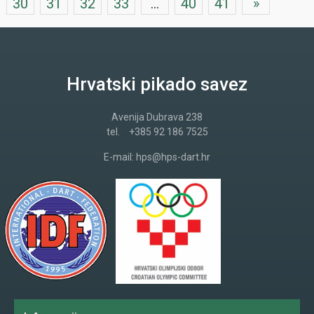
30
31
32
33
...
40
41
»
Hrvatski pikado savez
Avenija Dubrava 238
tel.
+385 92 186 7525
E-mail:
hps@hps-dart.hr