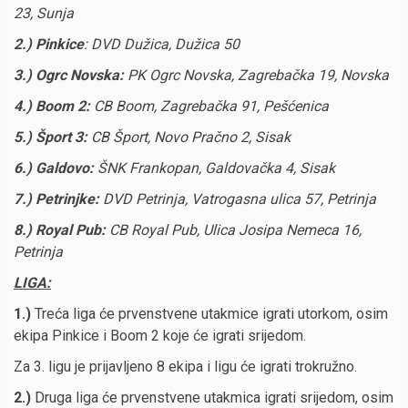
23, Sunja
2.)
Pinkice
: DVD Dužica, Dužica 50
3.)
Ogrc Novska:
PK Ogrc Novska, Zagrebačka 19, Novska
4.)
Boom 2:
CB Boom, Zagrebačka 91, Pešćenica
5.)
Šport 3:
CB Šport, Novo Pračno 2, Sisak
6.) Galdovo:
ŠNK Frankopan, Galdovačka 4, Sisak
7.)
Petrinjke:
DVD Petrinja, Vatrogasna ulica 57, Petrinja
8.) Royal Pub
:
CB Royal Pub,
Ulica Josipa Nemeca 16,
Petrinja
L
IGA:
1.)
Treća liga će prvenstvene utakmice igrati utorkom, osim
ekipa Pinkice i Boom 2 koje će igrati srijedom.
Za 3. ligu je prijavljeno 8 ekipa i ligu će igrati trokružno.
2.)
Druga liga će prvenstvene utakmica igrati srijedom, osim