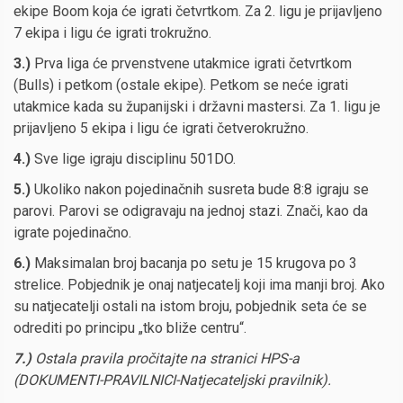
ekipe Boom koja će igrati četvrtkom. Za 2. ligu je prijavljeno
7 ekipa i ligu će igrati trokružno.
3.)
Prva liga će prvenstvene utakmice igrati četvrtkom
(Bulls) i petkom (ostale ekipe). Petkom se neće igrati
utakmice kada su županijski i državni mastersi. Za 1. ligu je
prijavljeno 5 ekipa i ligu će igrati četverokružno.
4
.
)
Sve lige igraju disciplinu 501DO.
5
.)
Ukoliko nakon pojedinačnih susreta bude 8:8 igraju se
parovi. Parovi se odigravaju na jednoj stazi. Znači, kao da
igrate pojedinačno.
6
.)
Maksimalan broj bacanja po setu je 15 krugova po 3
strelice. Pobjednik je onaj natjecatelj koji ima manji broj. Ako
su natjecatelji ostali na istom broju, pobjednik seta će se
odrediti po principu „tko bliže centru“.
7
.)
Ostala pravila pročitajte na stranici HPS-a
(DOKUMENTI-PRAVIL
NI
CI-Natjecateljski pravilnik).