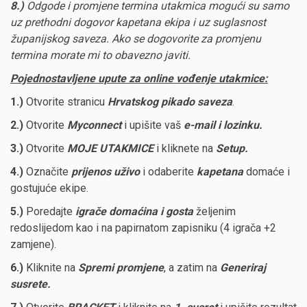
8
.
)
Odgode i promjene termina utakmica mogući su samo
uz prethodni dogovor kapetana ekipa i uz suglasnost
županijsk
og
saveza.
Ako se dogovorite za promjenu
termina morate mi to obavezno javiti.
Pojednostavljene upute za online vođenje utakmice:
1.)
Otvorite stranicu
Hrvatskog pikado saveza
.
2.)
Otvorite
Myconnect
i upišite vaš
e-mail i lozinku.
3.)
Otvorite
MOJE UTAKMICE
i kliknete na
Setup.
4.)
Označite
prijenos uživo
i odaberite
kapetana
domaće i
gostujuće ekipe.
5.)
Poredajte
igrače domaćina i gosta
željenim
redoslijedom kao i na papirnatom zapisniku (4 igrača +2
zamjene).
6.)
Kliknite na
Spremi promjene
, a zatim na
Generiraj
susrete.