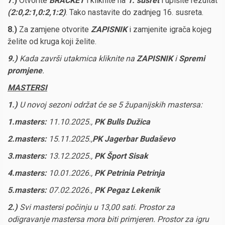
7.)
Otvorite
BRACKET
i kliknite na
1.
susret
i upišite rezultat
(2:0,2:1,0:2,1:2)
. Tako nastavite do zadnjeg 16. susreta.
8.)
Za zamjene otvorite
ZAPISNIK
i zamjenite igrača kojeg
želite od kruga koji želite.
9.)
Kada završi utakmica kliknite na
ZAPISNIK
i
Spremi
promjene
.
M
ASTERSI
1.)
U novoj sezoni održat će se 5 županijskih mastersa:
1.masters:
11.10.2025.,
PK
Bulls Dužica
2.masters:
15.11.2025.,
PK Jagerbar Budaševo
3.masters:
13.12.2025.,
PK Šport Sisak
4.masters:
10.01.2026.,
PK Petrinia Petrinja
5.masters:
07.02.2026.,
PK Pegaz Lekenik
2.)
Svi mastersi počinju u 13,00 sati.
Prostor za
odigravanje mastersa mora biti primjeren. Prostor za igru