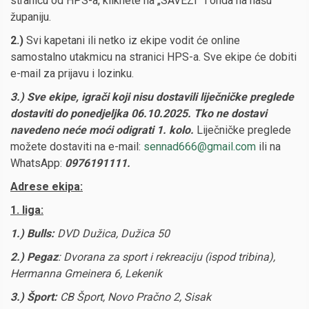
stranicu od HPS-a, kliknete na „SAVEZI” i onda na našu
županiju.
2.)
Svi kapetani ili netko iz ekipe vodit će online
samostalno utakmicu na stranici HPS-a. Sve ekipe će dobiti
e-mail za prijavu i lozinku.
3
.
) Sve ekipe, igrači koji nisu dostavili liječničke preglede
dostaviti do
ponedjeljka
06
.
10
.202
5
.
Tko ne dostavi
navedeno neće moći odigrati 1. kolo.
Liječničke preglede
možete dostaviti na e-mail:
sennad666@gmail.com
ili na
WhatsApp:
0976191111.
Adrese ekipa:
1. liga:
1.)
Bulls:
DVD Dužica, Dužica 50
2.)
Pegaz
: Dvorana za sport i rekreaciju (ispod tribina),
Hermanna Gmeinera 6, Lekenik
3.)
Šport:
CB Šport, Novo Pračno 2, Sisak