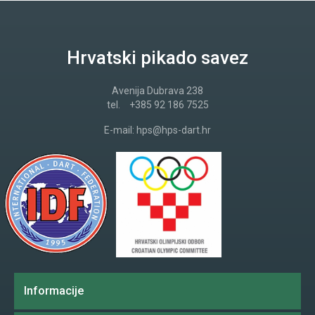
Hrvatski pikado savez
Avenija Dubrava 238
tel.
+385 92 186 7525
E-mail:
hps@hps-dart.hr
Informacije