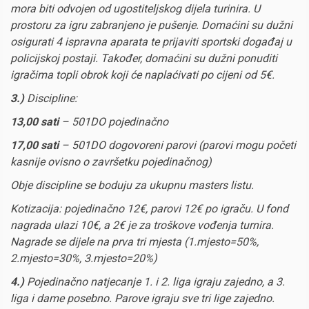
mora biti odvojen od ugostiteljskog dijela turinira. U
prostoru za igru zabranjeno je pušenje.
Domaćini su dužni
osigurati 4 ispravna aparata te prijaviti
sportski
događaj u
policijskoj postaji.
Također, domaćini su dužni ponuditi
igračima topli obrok koji će naplaćivati po cijeni od 5€.
3.)
Discipline:
13,00 sati
– 501DO pojedinačno
17,00 sati
– 501DO dogovoreni parovi (parovi mogu početi
kasnije ovisno o završetku pojedinačnog)
Obje discipline se boduju za ukupnu masters listu.
Kotizacija: pojedinačno 12€, parovi 12€ po igraču. U fond
nagrada ulazi 10€, a 2€ je za troškove vođenja turnira.
Nagrade se dijele na prva tri mjesta (1.mjesto=50%,
2.mjesto=30%, 3.mjesto=20%)
4.)
Pojedinačno natjecanje 1. i 2. liga igraju zajedno, a 3.
liga i dame posebno. Parove igraju sve tri lige zajedno.