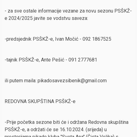
- za sve ostale informacije vezane za novu sezonu PSŠKŽ-
e 2024/2025 javite se vodstvu saveza:
-predsjednik PSŠKŽ-e, Ivan Močić - 092 1867525
-tajnik PSŠKŽ-e, Ante Pešić - 091 2777681
ili putem maila: pikadosavezsibenik@gmail.com
REDOVNA SKUPŠTINA PSŠKŽ-e
-Prije početka sezone biti će i održana Redovna skupština
PSŠKŽ-e, a održati će se 16.10.2024. (srijeda) u
prostorijama pikado kluba "Sveta Ana" (Čista Velika) s