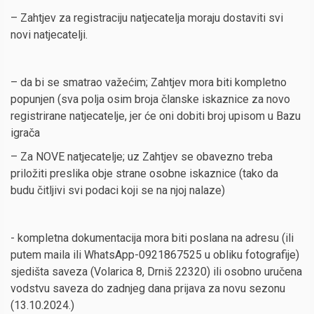
– Zahtjev za registraciju natjecatelja moraju dostaviti svi
novi natjecatelji.
– da bi se smatrao važećim; Zahtjev mora biti kompletno
popunjen (sva polja osim broja članske iskaznice za novo
registrirane natjecatelje, jer će oni dobiti broj upisom u Bazu
igrača
– Za NOVE natjecatelje; uz Zahtjev se obavezno treba
priložiti preslika obje strane osobne iskaznice (tako da
budu čitljivi svi podaci koji se na njoj nalaze)
- kompletna dokumentacija mora biti poslana na adresu (ili
putem maila ili WhatsApp-0921867525 u obliku fotografije)
sjedišta saveza (Volarica 8, Drniš 22320) ili osobno uručena
vodstvu saveza do zadnjeg dana prijava za novu sezonu
(13.10.2024.)