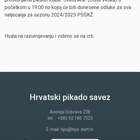
početkom u 19:00 no kojoj će biti donesene odluke za sva
natjecanja za sezonu 2024/2025 PSŠKŽ
Hvala na razumijevanju i vidimo se na crti.
Hrvatski pikado savez
Avenija Dubrava 238
tel.
+385 92 186 7525
E-mail:
hps@hps-dart.hr