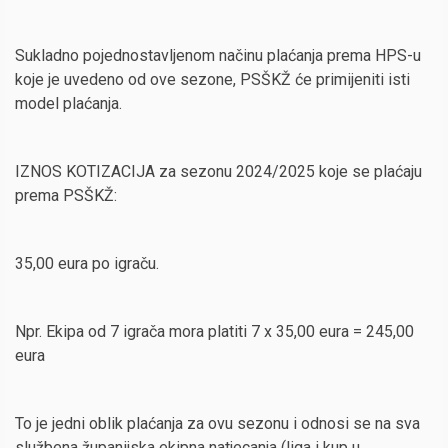
Sukladno pojednostavljenom načinu plaćanja prema HPS-u
koje je uvedeno od ove sezone, PSŠKŽ će primijeniti isti
model plaćanja.
IZNOS KOTIZACIJA za sezonu 2024/2025 koje se plaćaju
prema PSŠKŽ:
35,00 eura po igraču.
Npr. Ekipa od 7 igrača mora platiti 7 x 35,00 eura = 245,00
eura
To je jedni oblik plaćanja za ovu sezonu i odnosi se na sva
službena županijska ekipna natjecanja (liga i kup u