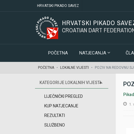
HRVATSKI PIKADO SAVEZ
HRVATSKI PIKADO SAVE
CROATIAN DART FEDERATIO
POČETNA
NATJECANJA
ČLA
POČETNA
LOKALNE VIJESTI
POZIV NA REDOVNU SJ
KATEGORIJE LOKALNIH VIJESTI
POZ
Pikad
LIJEČNIČKI PREGLED
1.
KUP NATJECANJE
REZULTATI
SLUŽBENO