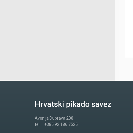
Hrvatski pikado savez
Avenija Dubrava 238
tel.
+385 92 186 7525