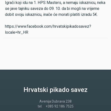
Igrači koji idu na 1. HPS Masters, a nemaju iskaznicu, neka
se jave tajniku saveza do 09. 10. da bi mogli na vrijeme
dobit svoju iskaznicu, inače će morati platiti izradu 5€.
https://www.facebook.com/hrvatskipikadosavez?
locale=hr_HR
Hrvatski pikado savez
Avenija Dubrava 238
tel.
+385 92 186 7525