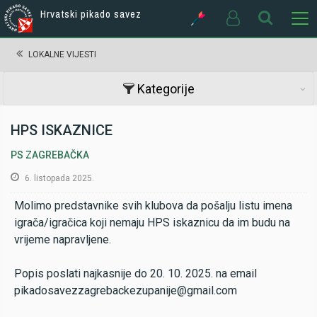
Hrvatski pikado savez
LOKALNE VIJESTI
Kategorije
HPS ISKAZNICE
PS ZAGREBAČKA
6. listopada 2025.
Molimo predstavnike svih klubova da pošalju listu imena
igrača/igračica koji nemaju HPS iskaznicu da im budu na
vrijeme napravljene.
Popis poslati najkasnije do 20. 10. 2025. na email
pikadosavezzagrebackezupanije@gmail.com