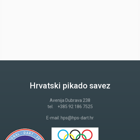
Hrvatski pikado savez
Avenija Dubrava 238
tel.
+385 92 186 7525
E-mail:
hps@hps-dart.hr