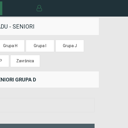
U - SENIORI
Grupa H
Grupa I
Grupa J
P
Završnica
NIORI GRUPA D