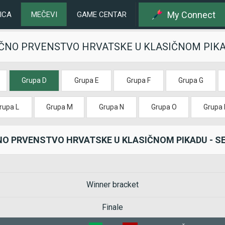
My Connect
ICA
MEČEVI
GAME CENTAR
AČNO PRVENSTVO HRVATSKE U KLASIČNOM PIKAD
Grupa D
Grupa E
Grupa F
Grupa G
rupa L
Grupa M
Grupa N
Grupa O
Grupa 
NO PRVENSTVO HRVATSKE U KLASIČNOM PIKADU - SE
Winner bracket
Finale