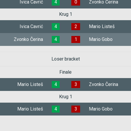
Ivica Cavrić
4
0
Zvonko Čerina
Krug 1
Ivica Cavrić
4
2
Mario Listeš
Zvonko Čerina
4
1
Mario Gobo
Loser bracket
Finale
Mario Listeš
4
3
Zvonko Čerina
Krug 1
Mario Listeš
4
3
Mario Gobo