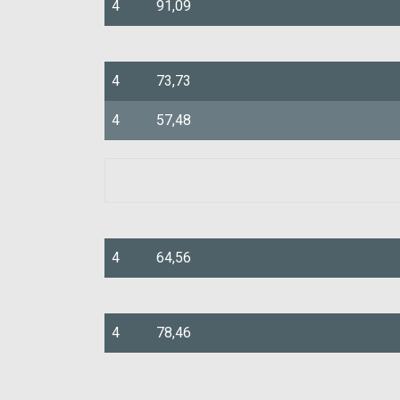
4
91,09
4
73,73
4
57,48
4
64,56
4
78,46