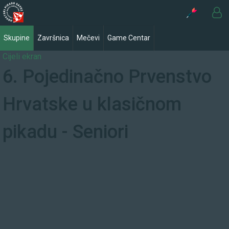
Skupine
Završnica
Mečevi
Game Centar
Cijeli ekran
6. Pojedinačno Prvenstvo
Hrvatske u klasičnom
pikadu - Seniori