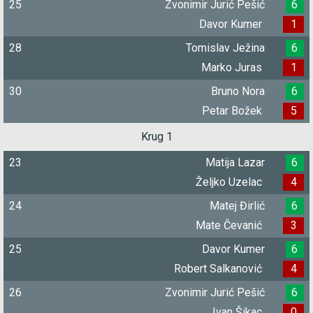
25
Zvonimir Jurić Pešić
6
Davor Kumer
1
28
Tomislav Ježina
6
Marko Juras
1
30
Bruno Nora
6
Petar Božek
5
Krug 1
23
Matija Lazar
6
Željko Uzelac
4
24
Matej Đirlić
6
Mate Čevanić
3
25
Davor Kumer
6
Robert Salkanović
4
26
Zvonimir Jurić Pešić
6
Ivan Šikac
0