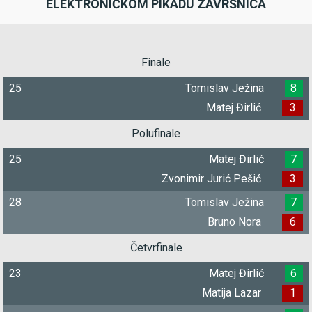
ELEKTRONIČKOM PIKADU ZAVRŠNICA
Finale
25
Tomislav Ježina
8
Matej Đirlić
3
Polufinale
25
Matej Đirlić
7
Zvonimir Jurić Pešić
3
28
Tomislav Ježina
7
Bruno Nora
6
Četvrfinale
23
Matej Đirlić
6
Matija Lazar
1