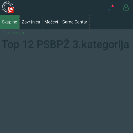
Skupine
Završnica
Mečevi
Game Centar
Cijeli ekran
Top 12 PSBPŽ 3.kategorija