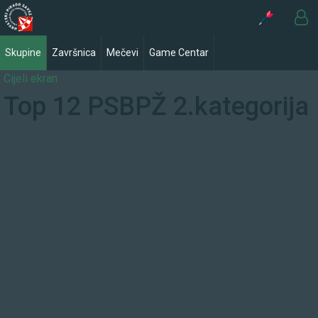
Skupine
Završnica
Mečevi
Game Centar
Cijeli ekran
Top 12 PSBPŽ 2.kategorija