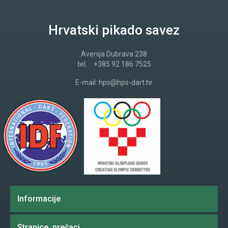
Hrvatski pikado savez
Avenija Dubrava 238
tel.
+385 92 186 7525
E-mail:
hps@hps-dart.hr
Informacije
Stranice, prečaci