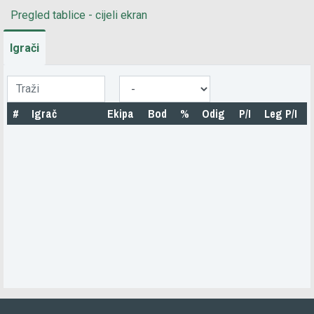
Pregled tablice - cijeli ekran
Igrači
#
Igrač
Ekipa
Bod
%
Odig
P/I
Leg P/I