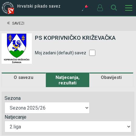
Hrvatski pikado savez
SAVEZI
PS KOPRIVNIČKO KRIŽEVAČKA
Moj zadani (default) savez
O savezu
Natjecanja,
Obavijesti
rezultati
Sezona
Natjecanje