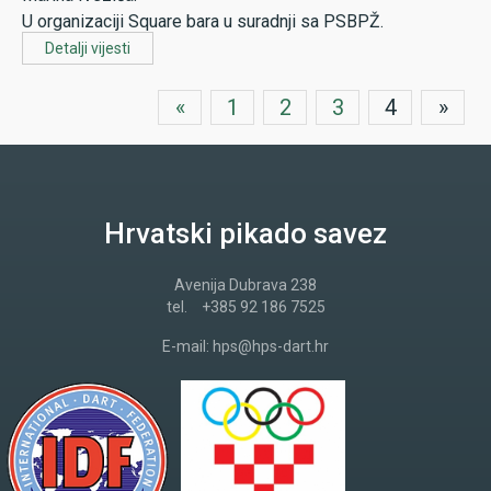
U organizaciji Square bara u suradnji sa PSBPŽ.
Detalji vijesti
«
1
2
3
4
»
Hrvatski pikado savez
Avenija Dubrava 238
tel.
+385 92 186 7525
E-mail:
hps@hps-dart.hr