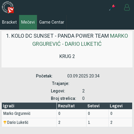
Bracket
Mečevi
Game Centar
1. KOLO DC SUNSET - PANDA POWER TEAM
MARKO
GRGUREVIĆ - DARIO LUKETIĆ
KRUG 2
Početak:
03.09.2025 20:34
Trajanje:
Legovi:
2
Broj strelica:
0
Igrači
Rezultat
Setovi
Legovi
Marko Grgurević
0
0
0
Dario Luketić
2
1
2