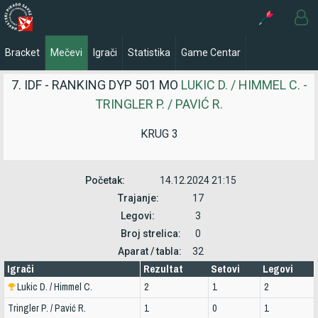
Bracket
Mečevi
Igrači
Statistika
Game Centar
7. IDF - RANKING DYP 501 MO
LUKIC D. / HIMMEL C. -
TRINGLER P. / PAVIĆ R.
KRUG 3
Početak:
14.12.2024 21:15
Trajanje:
17
Legovi:
3
Broj strelica:
0
Aparat / tabla:
32
Igrači
Rezultat
Setovi
Legovi
Lukic D. / Himmel C.
2
1
2
Tringler P. / Pavić R.
1
0
1