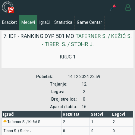
Bracket
Mečevi
Igrači
Statistika
Game Centar
7. IDF - RANKING DYP 501 MO
TAFERNER S. / KEŽIĆ S.
- TIBERI S. / STOHR J.
KRUG 1
Početak:
14.12.2024 22:59
Trajanje:
12
Legovi:
2
Broj strelica:
0
Aparat / tabla:
16
Igrači
Rezultat
Setovi
Legovi
Taferner S. / Kežić S.
2
1
2
Tiberi S. / Stohr J.
0
0
0