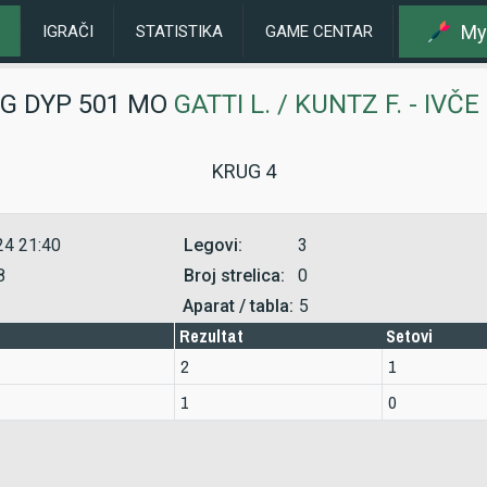
My
IGRAČI
STATISTIKA
GAME CENTAR
ING DYP 501 MO
GATTI L. / KUNTZ F. - IVČE
KRUG 4
24 21:40
Legovi:
3
8
Broj strelica:
0
Aparat / tabla:
5
Rezultat
Setovi
2
1
1
0