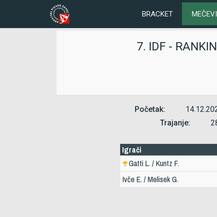
BRACKET
MEČEVI
7. IDF - RANK
Početak:
14.12.20
Trajanje:
2
Igrači
Gatti L. / Kuntz F.
Ivče E. / Melisek G.