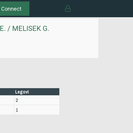
 Connect
 E. / MELISEK G.
Legovi
2
1