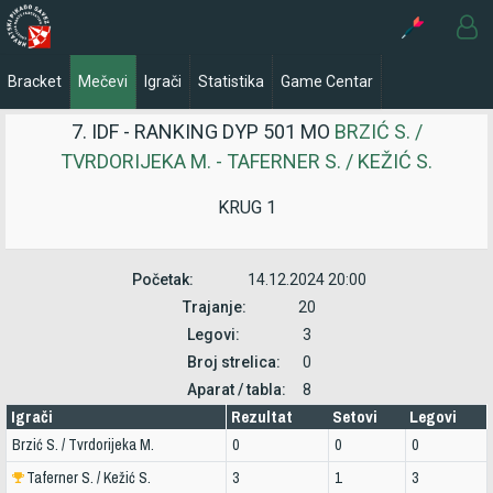
Bracket
Mečevi
Igrači
Statistika
Game Centar
7. IDF - RANKING DYP 501 MO
BRZIĆ S. /
TVRDORIJEKA M. - TAFERNER S. / KEŽIĆ S.
KRUG 1
Početak:
14.12.2024 20:00
Trajanje:
20
Legovi:
3
Broj strelica:
0
Aparat / tabla:
8
Igrači
Rezultat
Setovi
Legovi
Brzić S. / Tvrdorijeka M.
0
0
0
Taferner S. / Kežić S.
3
1
3