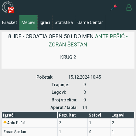
Bracket
Mečevi
Igrači
Statistika
Game Centar
8. IDF - CROATIA OPEN 501 DO MEN
ANTE PEŠIĆ -
ZORAN ŠESTAN
KRUG 2
Početak:
15.12.2024 10:45
Trajanje:
9
Legovi:
3
Broj strelica:
0
Aparat / tabla:
14
Igrači
Rezultat
Setovi
Legovi
Ante Pešić
2
1
2
Zoran Šestan
1
0
1