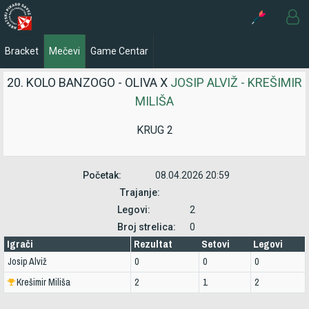
Bracket
Mečevi
Game Centar
20. KOLO BANZOGO - OLIVA X
JOSIP ALVIŽ - KREŠIMIR
MILIŠA
KRUG 2
Početak:
08.04.2026 20:59
Trajanje:
Legovi:
2
Broj strelica:
0
Igrači
Rezultat
Setovi
Legovi
Josip Alviž
0
0
0
Krešimir Miliša
2
1
2