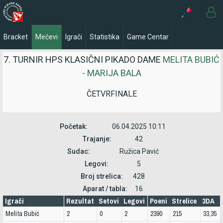
Bracket
Mečevi
Igrači
Statistika
Game Centar
7. TURNIR HPS KLASIČNI PIKADO DAME
MELITA BUBIĆ
- MARIJA BALA
ČETVRFINALE
Početak:
06.04.2025 10:11
Trajanje:
42
Sudac:
Ružica Pavić
Legovi:
5
Broj strelica:
428
Aparat / tabla:
16
Igrači
Rezultat
Setovi
Legovi
Poeni
Strelice
3DA
Melita Bubić
2
0
2
2390
215
33,35