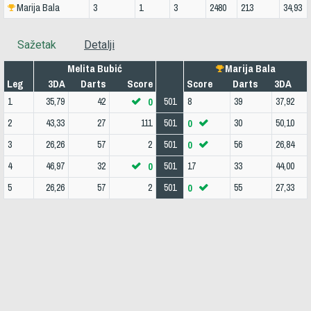
Marija Bala
3
1
3
2480
213
34,93
Sažetak
Detalji
Melita Bubić
Marija Bala
Leg
3DA
Darts
Score
Score
Darts
3DA
1
35,79
42
501
8
39
37,92
0
2
43,33
27
111
501
30
50,10
0
3
26,26
57
2
501
56
26,84
0
4
46,97
32
501
17
33
44,00
0
5
26,26
57
2
501
55
27,33
0