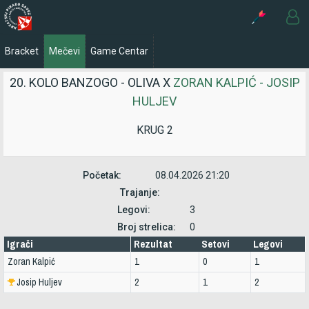
Bracket
Mečevi
Game Centar
20. KOLO BANZOGO - OLIVA X
ZORAN KALPIĆ - JOSIP
HULJEV
KRUG 2
Početak:
08.04.2026 21:20
Trajanje:
Legovi:
3
Broj strelica:
0
Igrači
Rezultat
Setovi
Legovi
Zoran Kalpić
1
0
1
Josip Huljev
2
1
2