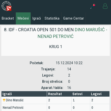
Bracket
Mečevi
Igrači
Statistika
Game Centar
8. IDF - CROATIA OPEN 501 DO MEN
DINO MARUŠIĆ -
NENAD PETROVIĆ
KRUG 1
Početak:
15.12.2024 10:22
Trajanje:
14
Legovi:
2
Broj strelica:
0
Aparat / tabla:
16
Igrači
Rezultat
Setovi
Legovi
Dino Marušić
2
1
2
Nenad Petrović
0
0
0