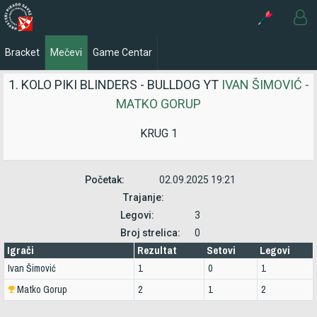
Bracket
Mečevi
Game Centar
1. KOLO PIKI BLINDERS - BULLDOG YT
IVAN ŠIMOVIĆ -
MATKO GORUP
KRUG 1
Početak:
02.09.2025 19:21
Trajanje:
Legovi:
3
Broj strelica:
0
Igrači
Rezultat
Setovi
Legovi
Ivan Šimović
1
0
1
Matko Gorup
2
1
2