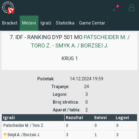
Bracket
Mečevi
Igrači
Statistika
Game Centar
7. IDF - RANKING DYP 501 MO
PATSCHEIDER M. /
TORO Z. - SMYK A. / BORZSEI J.
KRUG 1
Početak:
14.12.2024 19:59
Trajanje:
24
Legovi:
3
Broj strelica:
0
Aparat / tabla:
2
Igrači
Rezultat
Setovi
Legovi
Patscheider M. / Toro Z.
0
0
0
Smyk A. / Borzsei J.
3
1
3