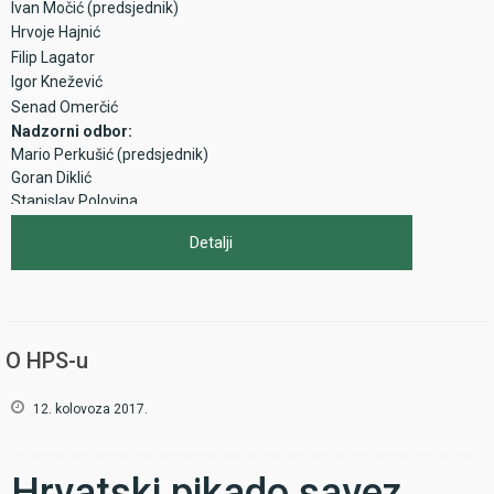
Ivan Močić (predsjednik)
Hrvoje Hajnić
Filip Lagator
Igor Knežević
Senad Omerčić
Nadzorni odbor:
Mario Perkušić (predsjednik)
Goran Diklić
Stanislav Polovina
Stegovno-natjecateljska komisija:
Detalji
email:
snk@hps-dart.hr
Ante Pešić (predsjednik)
Stjepan Kolar
Slobodan Lončar
O HPS-u
Povjerenstvo za koordinaciju s WDF-om:
Slaven Stipe Kovačević (voditelj)
Antidoping komisija:
12. kolovoza 2017.
dr. Dario Arnautalić, spec. školske medicine (predsjednik)
Hrvoje Baturina, mr. ph.
dr. Dean Cekić, dr. stom.
Hrvatski pikado savez