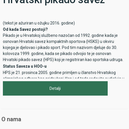
Neven Pavelić
(tekst je ažuriran u ožujku 2016. godine)
Od kada Savez postoji?
Pikado je u Hrvatskoj službeno nazočan od 1992. godine kada je
osnovan Hrvatski savez kompaktnih sportova (HSKS) u okviru
kojega je djelovao i pikado sport. Pod tim nazivom djeluje do 30.
kolovoza 1999. godine, kada se pikado odvojio te je osnovan
Hrvatski pikado savez (HPS) koji je registriran kao sportska udruga.
Status Saveza u HOO-u
HPS je 21. prosinca 2005. godine primljen u članstvo Hrvatskog
olimpijskog odbora kao pridruženi član i od tada redovito sudjeluje u
svim aktivnostima krovne sportske organizacije u državi i nalazi se u
Detalji
njezinim programima. Jedini razlog zašto smo još uvijek u statusu
pridruženog člana je taj što naša svjetska federacija, International
Dart Federation, još uvijek nije ušla u članstvo SportAccorda, općeg
udruženja međunarodnih sportskih saveza.
Koliko sportaša i klubova je učlanjeno u Savez?
O nama
Brojke iz sezone 2015/16.:
Broj registriranih igrača: 2.544