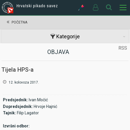
Hrvatski pikado savez
POČETNA
Kategorije
RSS
OBJAVA
Tijela HPS-a
12. kolovoza 2017.
Predsjednik:
Ivan Močić
Dopredsjednik:
Hrvoje Hajnić
Tajnik:
Filip Lagator
.
Izvršni odbor: