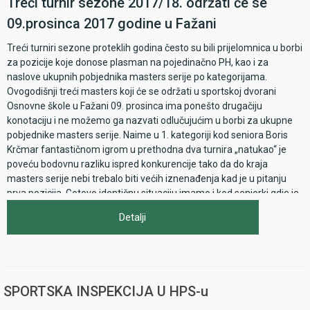
Treći turnir sezone 2017/18. održati će se
09.prosinca 2017 godine u Fažani
Treći turniri sezone proteklih godina često su bili prijelomnica u borbi
za pozicije koje donose plasman na pojedinačno PH, kao i za
naslove ukupnih pobjednika masters serije po kategorijama.
Ovogodišnji treći masters koji će se održati u sportskoj dvorani
Osnovne škole u Fažani 09. prosinca ima ponešto drugačiju
konotaciju i ne možemo ga nazvati odlučujućim u borbi za ukupne
pobjednike masters serije. Naime u 1. kategoriji kod seniora Boris
Krčmar fantastičnom igrom u prethodna dva turnira „natukao“ je
poveću bodovnu razliku ispred konkurencije tako da do kraja
masters serije nebi trebalo biti većih iznenađenja kad je u pitanju
prva pozicija. Gotovo identičnu situaciju imamo i kod seniorki gdje je
Marina Letica sa furioznim igrama također gotovo pa sigurno
Detalji
osigurala naslov. Nadalje naš pikado dragulj Filip Ljubenko i dalje
sigurno i neprikosnoveno vlada juniorskom scenom pa ni tu nema
previše uzbuđenja oko konačnog plasmana. Kod seniora u 2. i 3.
kategoriji situacija je posve drugačija iz razloga što nitko u tim
kategorijama nema uvjerljivu prednost i tu će se sigurno do zadnjeg
SPORTSKA INSPEKCIJA U HPS-u
turnira lomiti koplja oko ukupnog pobjednika. Kako je u sportu sve
moguće, možda i mi možemo svijedočiti potpuno drugačijem