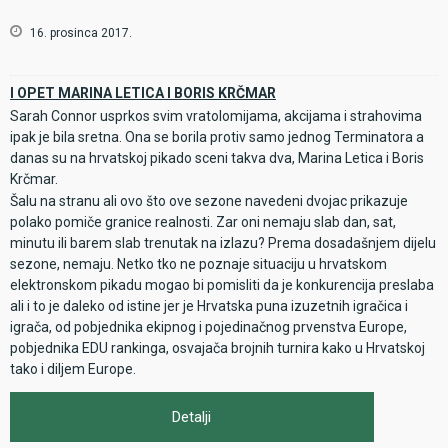
16. prosinca 2017.
I OPET MARINA LETICA I BORIS KRČMAR
Sarah Connor usprkos svim vratolomijama, akcijama i strahovima
ipak je bila sretna. Ona se borila protiv samo jednog Terminatora a
danas su na hrvatskoj pikado sceni takva dva, Marina Letica i Boris
Krčmar.
Šalu na stranu ali ovo što ove sezone navedeni dvojac prikazuje
polako pomiče granice realnosti. Zar oni nemaju slab dan, sat,
minutu ili barem slab trenutak na izlazu? Prema dosadašnjem dijelu
sezone, nemaju. Netko tko ne poznaje situaciju u hrvatskom
elektronskom pikadu mogao bi pomisliti da je konkurencija preslaba
ali i to je daleko od istine jer je Hrvatska puna izuzetnih igračica i
igrača, od pobjednika ekipnog i pojedinačnog prvenstva Europe,
pobjednika EDU rankinga, osvajača brojnih turnira kako u Hrvatskoj
tako i diljem Europe.
Detalji