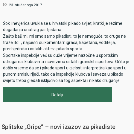
23. studenoga 2017.
raspletu sezone od gore prikazane. Takvom raspletu mogu samo
doprinjeti kvalitetne igre većeg broja naših pikadista i pikadistica
koje ovim putem pozivamo da nam se pridruže u čarobnom
Šok i nevjerica uvukla se u hrvatski pikado svijet, kratki je rezime
ambijemtu Fažane i svojim nastupima pokažu svu raskoš koju ima
događanja unatrag par tjedana.
hrvatski pikado.
Zašto baš mi, mi smo samo pikadisti, to je nemoguće, to druge ne
traže itd..., najčešći su komentari: igrača, kapetana, voditelja,
predsjednika i ostalih aktera pikado sporta.
Sportske inspekcije već su duže vrijeme nazočne u sportskim
udrugama, klubovima i savezima ostalih granskih sportova. Očito je
došlo vrijeme da se i pikado sport u cjelosti interpretira kao sport u
punom smislu riječi, tako da inspekcije klubova i saveza u pikado
svijetu treba gledati isključivo sa tog aspekta i nikako drugačije.
Detalji
Splitske „Gripe“ – novi izazov za pikadiste