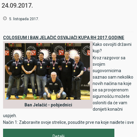
24.09.2017.
5. listopada 2017.
COLOSEUM I BAN JELAČIĆ OSVAJAČI KUPA RH 2017.GODINE
Kako osvojiti državni
kup?
Kroz razgovor sa
svojim
sugovornicima
saznao sam nekoliko
novih načina na koje
se sa provjerenom
sigurnošću možete
osloniti da će vam
Ban Jelačić - pobjednici
donijeti konačni
uspjeh.
Način 1: Zaboravite svoje strelice, posudite prve na koje naiđete i sve
ide samo od sebe
Način 2: Nemojte se baš ubijati od treninga, opustite se i pogodite
Detalji