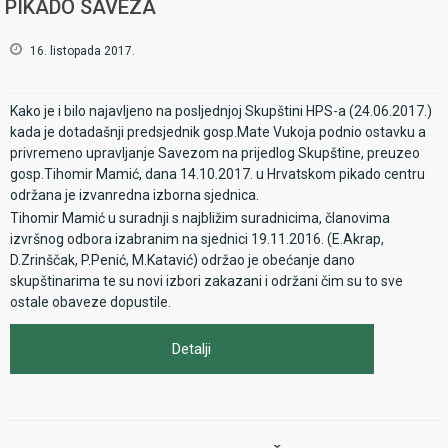
PIKADO SAVEZA
16. listopada 2017.
Kako je i bilo najavljeno na posljednjoj Skupštini HPS-a (24.06.2017.)
kada je dotadašnji predsjednik gosp.Mate Vukoja podnio ostavku a
privremeno upravljanje Savezom na prijedlog Skupštine, preuzeo
gosp.Tihomir Mamić, dana 14.10.2017. u Hrvatskom pikado centru
održana je izvanredna izborna sjednica.
Tihomir Mamić u suradnji s najbližim suradnicima, članovima
izvršnog odbora izabranim na sjednici 19.11.2016. (E.Akrap,
D.Zrinščak, P.Penić, M.Katavić) održao je obećanje dano
skupštinarima te su novi izbori zakazani i održani čim su to sve
ostale obaveze dopustile.
Detalji