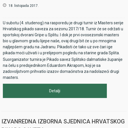
18. listopada 2017.
U subotu (4. studenog) na rasporedu je drugi turnir iz Masters serije
Hrvatskog pikado saveza za sezonu 2017/18. Turnir će se održati u
sportskoj dvorani Gripe u Splitu. I dok je prvi ovosezonski masters
bio u glavnom gradu lijepe naše, ovaj drugi bit će u po mnogima
najljepšem gradu na Jadranu. Pikadisti će tako uz sve čari ige
pikada moći uživati i u prelijepom pogledu na starine grada Splita.
Suorganizator turnira je Pikado savez Splitsko dalmatiske županije
na čelu s predsjednikom Eduardom Akrapom, koji je sa
zadovoljstvom prihvatio izazov domaćinstva za nadolazeći drugi
masters.
Detalji
IZVANREDNA IZBORNA SJEDNICA HRVATSKOG