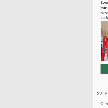
Zvoni
konku
Neven
održa
27. 
2