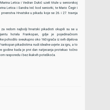
arina Letica i Vedran Dukić uzeli titule u seniorskoj
rina Letica i Sandra Ivić kod seniorki, te Mario Čegir i
prvenstva Hrvatske u pikadu koje se 26. i 27. travnja
 za redom najbolji hrvatski pikadisti okupili su se u
entu hotela Frankopan, gdje je pojedinačnom
ke pohodilo sveukupno oko 160 igrača iz svih dijelova
Frankopan pikadistima nudi idealne uvjete za igru, a to
ove godine kada je prvi dan natjecanja protekao točno
om rasporedu i bez ikakvih poteškoća.