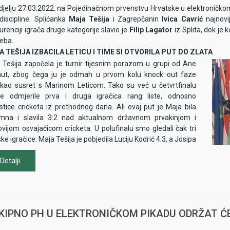
djelju 27.03.2022. na Pojedinačnom prvenstvu Hrvatske u elektroničko
discipline. Splićanka
Maja Tešija
i Zagrepčanin
Ivica Cavrić
najnovij
renciji igrača druge kategorije slavio je
Filip Lagator
iz Splita, dok je 
eba.
 TEŠIJA IZBACILA LETICU I TIME SI OTVORILA PUT DO ZLATA
 Tešija započela je turnir tijesnim porazom u grupi od Ane
t, zbog čega ju je odmah u prvom kolu knock out faze
kao susret s Marinom Leticom. Tako su već u četvrtfinalu
e odmjerile prva i druga igračica rang liste, odnosno
listice cricketa iz prethodnog dana. Ali ovaj put je Maja bila
mna i slavila 3:2 nad aktualnom državnom prvakinjom i
ovijom osvajačicom cricketa. U polufinalu smo gledali čak tri
ske igračice: Maja Tešija je pobjedila Luciju Kodrić 4:3, a Josipa
ć Anu Mamut 4:1. Ana Mamut je 3. mjesto osvojila pobjedom
Detalji
ucijom Kodrić 5:2, a Maja Tešija se okrunila titulom seniorske
kinje pobjedom nad svojom ekipnom suigračicom Josipom
, tako da su sva tri pehara iz Duge Rese otišla za Split istim
m.
1. Maja Tešija
EKIPNO PH U ELEKTRONIČKOM PIKADU ODRŽAT Ć
2. Josipa Brzić
3. Ana Mamut