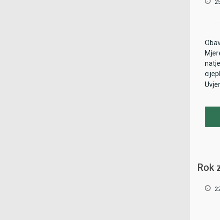
2
Obav
Mjer
natje
cijep
Uvjer
Rok z
2