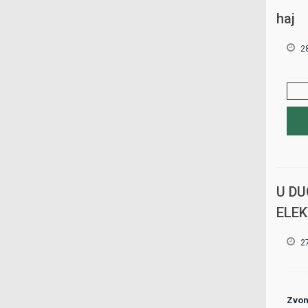
haj
2
U DU
ELE
2
Zvon