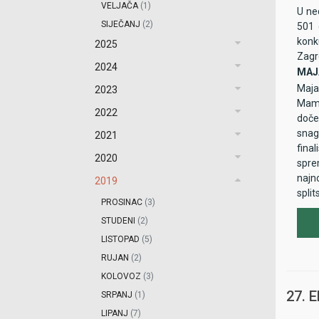
VELJAČA
(1)
U ne
SIJEČANJ
(2)
501 
konku
2025
Zagr
2024
MAJA
Maja
2023
Mamu
2022
doče
snag
2021
fina
2020
spre
najn
2019
split
PROSINAC
(3)
Brzi
STUDENI
(2)
nad L
prva
LISTOPAD
(5)
Brzić
RUJAN
(2)
auto
KOLOVOZ
(3)
27. 
SRPANJ
(1)
LIPANJ
(7)