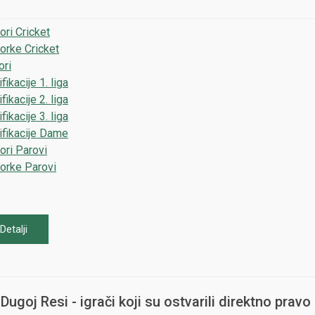
ori Cricket
orke Cricket
ori
fikacije 1. liga
fikacije 2. liga
fikacije 3. liga
ifikacije Dame
ori Parovi
orke Parovi
Detalji
Dugoj Resi - igrači koji su ostvarili direktno pra