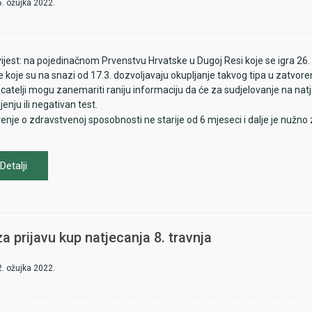
5. ožujka 2022.
ijest: na pojedinačnom Prvenstvu Hrvatske u Dugoj Resi koje se igra 26. 
e koje su na snazi od 17.3. dozvoljavaju okupljanje takvog tipa u zatvo
catelji mogu zanemariti raniju informaciju da će za sudjelovanje na natj
ljenju ili negativan test.
enje o zdravstvenoj sposobnosti ne starije od 6 mjeseci i dalje je nužno
Detalji
a prijavu kup natjecanja 8. travnja
2. ožujka 2022.