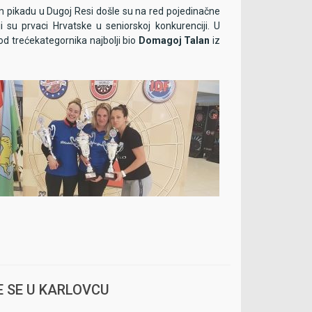
m pikadu u Dugoj Resi došle su na red pojedinačne
i su prvaci Hrvatske u seniorskoj konkurenciji. U
kod trećekategornika najbolji bio
Domagoj Talan
iz
Josipa Brzić, Maja Tešija, Ana Mamut
E SE U KARLOVCU