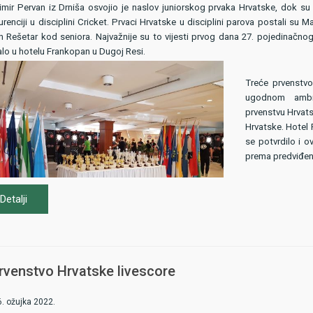
mir Pervan iz Drniša osvojio je naslov juniorskog prvaka Hrvatske, dok su M
renciji u disciplini Cricket. Prvaci Hrvatske u disciplini parova postali su Ma
 Rešetar kod seniora. Najvažnije su to vijesti prvog dana 27. pojedinačnog 
lo u hotelu Frankopan u Dugoj Resi.
Treće prvenstvo
ugodnom ambij
prvenstvu Hrvats
Hrvatske. Hotel 
se potvrdilo i 
prema predviđen
Detalji
Hotel Frankopan u Dugoj Resi
Prvenstvo Hrvatske livescore
6. ožujka 2022.