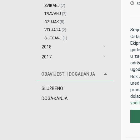
3
SVIBANJ
(7)
TRAVANJ
(7)
CAV
OŽUJAK
(5)
Za ra
poja
Smješ
VELJAČA
(2)
Krčm
Osta
SIJEČANJ
(1)
prob
Ekip
2018
Bile
godi
start
u za
2017
grije
održ
na k
ugod
OBAVIJESTI I DOGAĐANJA
snage
Rok 
Bilel
ured
SLUŽBENO
Na kr
pron
dola
DOGAĐANJA
vodi