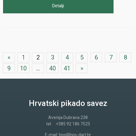
Detalji
«
1
2
3
4
5
6
7
8
9
10
...
40
41
»
Hrvatski pikado savez
Avenija Dubrava 238
tel.
+385 92 186 7525
E-mail:
hps@hps-dart.hr