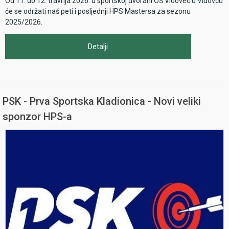
Od 11. do 12. travnja 2026. u sportskoj dvorani OŠ Vidovec u Vidovcu
će se održati naš peti i posljednji HPS Mastersa za sezonu
2025/2026.
Detalji
PSK - Prva Sportska Kladionica - Novi veliki
sponzor HPS-a